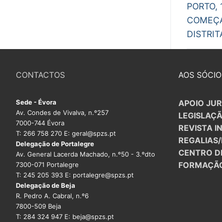
Previous
de
PORTO, 
post:
COMEÇA
arti
DISTRIT
CONTACTOS
AOS SÓCIO
Sede - Évora
APOIO JUR
Av. Condes de Vivalva, n.º257
LEGISLAÇ
7000-744 Évora
REVISTA I
T: 266 758 270 E: geral@spzs.pt
REGALIAS
Delegação de Portalegre
CENTRO D
Av. General Lacerda Machado, n.º50 - 3.ºdto
FORMAÇÃ
7300-071 Portalegre
T: 245 205 393 E: portalegre@spzs.pt
Delegação de Beja
R. Pedro A. Cabral, n.º6
7800-509 Beja
T: 284 324 947 E: beja@spzs.pt