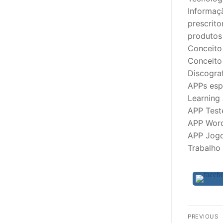
Informaç
PROFESSORE
prescrito
produtos
DOCENTES A
Conceito
Conceito 
Formação
Discograf
Área de Sócios
APPs espe
Learning
Revista Intervir
APP Test
APP Word
Contactos
APP Jogo
Trabalho 
Nav
PREVIOUS