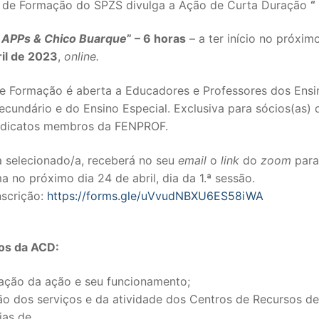
 de Formação do SPZS divulga a Ação de Curta Duração
“
 APPs & Chico Buarque
” – 6 horas
– a ter início no próxim
il de 2023
,
online.
e Formação é aberta a Educadores e Professores dos Ensi
ecundário e do Ensino Especial. Exclusiva para sócios(as)
ndicatos membros da FENPROF.
a selecionado/a, receberá no seu
email
o
link
do
zoom
para
a no próximo dia 24 de abril, dia da 1.ª sessão.
SECUNDÁRIO
nscrição:
https://forms.gle/uVvudNBXU6ES58iWA
TICO
os da ACD:
PECIAL
ação da ação e seu funcionamento;
 IPSS / MISERICÓRDIAS
ão dos serviços e da atividade dos Centros de Recursos de
RIOR
ias de