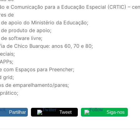
ão e Comunicação para a Educação Especial (CRTIC) – cen
S CONTRATADOS
res de
 de apoio do Ministério da Educação;
POSENTADOS
 de produto de apoio;
de software livre;
ia de Chico Buarque: anos 60, 70 e 80;
ciais;
 APPs;
e com Espaços para Preencher;
 grid;
s de emparelhamento/pares;
prático;
Partilhar
Tweet
Siga-nos
egação