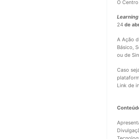
O Centro
sindicalização
Notícias
Learning
24
de abr
Legislação
A Ação d
Sectores
Básico, S
ou de Si
PRÉ-ESCOLAR
Caso sej
1º CICLO
plataform
2º/3º CEB / 
Link de i
ENSINO ARTÍS
Conteúd
EDUCAÇÃO ES
Apresent
PARTICULAR /
Divulgaç
ENSINO SUPE
Tecnolog