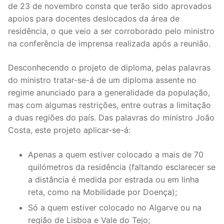
de 23 de novembro consta que terão sido aprovados
Legislação
apoios para docentes deslocados da área de
residência, o que veio a ser corroborado pelo ministro
Sectores
na conferência de imprensa realizada após a reunião.
PRÉ-ESCOLAR
Desconhecendo o projeto de diploma, pelas palavras
1º CICLO
do ministro tratar-se-á de um diploma assente no
regime anunciado para a generalidade da população,
2º/3º CEB / SECUNDÁRIO
mas com algumas restrições, entre outras a limitação
a duas regiões do país. Das palavras do ministro João
ENSINO ARTÍSTICO
Costa, este projeto aplicar-se-á:
EDUCAÇÃO ESPECIAL
Apenas a quem estiver colocado a mais de 70
PARTICULAR / IPSS / MISERICÓRDIAS
quilómetros da residência (faltando esclarecer se
a distância é medida por estrada ou em linha
ENSINO SUPERIOR
reta, como na Mobilidade por Doença);
Só a quem estiver colocado no Algarve ou na
PROFESSORES CONTRATADOS
região de Lisboa e Vale do Tejo;