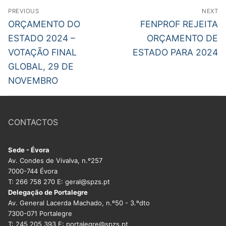
Navegação
PREVIOUS
NEXT
de
Previous
Next
ORÇAMENTO DO
FENPROF REJEITA
post:
post:
artigos
ESTADO 2024 –
ORÇAMENTO DE
VOTAÇÃO FINAL
ESTADO PARA 2024
GLOBAL, 29 DE
NOVEMBRO
CONTACTOS
Sede - Évora
Av. Condes de Vivalva, n.º257
7000-744 Évora
T: 266 758 270 E: geral@spzs.pt
Delegação de Portalegre
Av. General Lacerda Machado, n.º50 - 3.ºdto
7300-071 Portalegre
T: 245 205 393 E: portalegre@spzs.pt