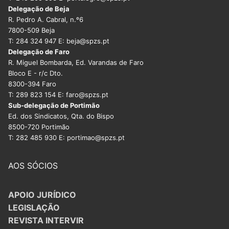
Delegação de Beja
R. Pedro A. Cabral, n.º6
7800-509 Beja
T: 284 324 947 E: beja@spzs.pt
Delegação de Faro
R. Miguel Bombarda, Ed. Varandas de Faro
Bloco E - r/c Dto.
8300-394 Faro
T: 289 823 154 E: faro@spzs.pt
Sub-delegação de Portimão
Ed. dos Sindicatos, Qta. do Bispo
8500-720 Portimão
T: 282 485 930 E: portimao@spzs.pt
AOS SÓCIOS
APOIO JURÍDICO
LEGISLAÇÃO
REVISTA INTERVIR