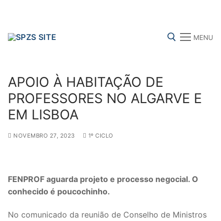
Skip
to
content
MENU
Search for:
APOIO À HABITAÇÃO DE
PROFESSORES NO ALGARVE E
EM LISBOA
FENPROF
CGTP-IN
FRENTE COMUM
NOVEMBRO 27, 2023
1º CICLO
Search
for:
FENPROF aguarda projeto e processo negocial. O
conhecido é poucochinho.
sindicalização
Notícias
No comunicado da reunião de Conselho de Ministros