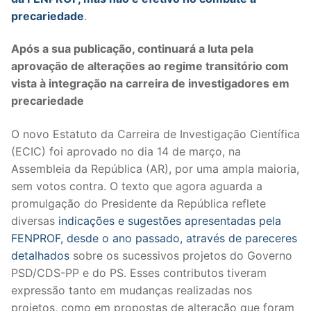
precariedade
.
Legislação
Após a sua publicação, continuará a luta pela
Sectores
aprovação de alterações ao regime transitório com
PRÉ-ESCOLAR
vista à integração na carreira de investigadores em
precariedade
1º CICLO
O novo Estatuto da Carreira de Investigação Científica
2º/3º CEB / SECUNDÁRIO
(ECIC) foi aprovado no dia 14 de março, na
Assembleia da República (AR), por uma ampla maioria,
ENSINO ARTÍSTICO
sem votos contra. O texto que agora aguarda a
EDUCAÇÃO ESPECIAL
promulgação do Presidente da República reflete
diversas
indicações e sugestões apresentadas pela
PARTICULAR / IPSS / MISERICÓRDIAS
FENPROF, desde o ano passado, através de pareceres
detalhados
sobre os sucessivos projetos do Governo
ENSINO SUPERIOR
PSD/CDS-PP e do PS. Esses contributos tiveram
expressão tanto em mudanças realizadas nos
PROFESSORES CONTRATADOS
projetos, como em propostas de alteração que foram