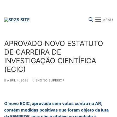
Skip
to
content
MENU
Search for:
APROVADO NOVO ESTATUTO
DE CARREIRA DE
INVESTIGAÇÃO CIENTÍFICA
FENPROF
CGTP-IN
FRENTE COMUM
(ECIC)
ABRIL 4, 2025
ENSINO SUPERIOR
Search
for:
sindicalização
O novo ECIC, aprovado sem votos contra na AR,
contém medidas positivas que foram objeto da luta
Notícias
da FENPROF, mas não é efetivo no combate à