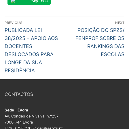
Siga-nos
Navegação
PREVIOUS
NEXT
de
Previous
Next
PUBLICADA LEI
POSIÇÃO DO SPZS/
post:
post:
artigos
38/2025 – APOIO AOS
FENPROF SOBRE OS
DOCENTES
RANKINGS DAS
DESLOCADOS PARA
ESCOLAS
LONGE DA SUA
RESIDÊNCIA
CONTACTOS
Sede - Évora
Av. Condes de Vivalva, n.º257
7000-744 Évora
T: 266 758 270 E: geral@spzs.pt