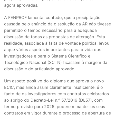
DOCENTES APOSENTADOS
agora aprovadas.
Formação
A FENPROF lamenta, contudo, que a precipitação
causada pelo anúncio da dissolução da AR não tivesse
Área de Sócios
permitido o tempo necessário para a adequada
discussão de todas as propostas de alteração. Esta
Revista Intervir
realidade, associada à falta de vontade política, levou
Contactos
a que vários aspetos importantes para a vida dos
investigadores e para o Sistema Científico e
Tecnológico Nacional (SCTN) ficassem à margem da
discussão e do articulado aprovado.
Um aspeto positivo do diploma que aprova o novo
ECIC, mas ainda assim claramente insuficiente, é o
facto de os investigadores com contratos celebrados
ao abrigo do Decreto-Lei n.º 57/2016 (DL57), com
termo previsto para 2025, poderem manter os seus
contratos em vigor durante o processo de abertura de