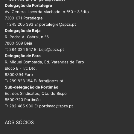
Delegação de Portalegre
Av. General Lacerda Machado, n.º50 - 3.ºdto
7300-071 Portalegre
T: 245 205 393 E: portalegre@spzs.pt
Delegação de Beja
R. Pedro A. Cabral, n.º6
7800-509 Beja
T: 284 324 947 E: beja@spzs.pt
Delegação de Faro
R. Miguel Bombarda, Ed. Varandas de Faro
Bloco E - r/c Dto.
8300-394 Faro
T: 289 823 154 E: faro@spzs.pt
Sub-delegação de Portimão
Ed. dos Sindicatos, Qta. do Bispo
8500-720 Portimão
T: 282 485 930 E: portimao@spzs.pt
AOS SÓCIOS