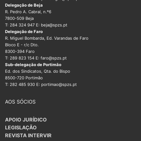
DOCENTES APOSENTADOS
Delegação de Beja
R. Pedro A. Cabral, n.º6
Formação
7800-509 Beja
T: 284 324 947 E: beja@spzs.pt
Delegação de Faro
Área de Sócios
R. Miguel Bombarda, Ed. Varandas de Faro
Bloco E - r/c Dto.
Revista Intervir
8300-394 Faro
T: 289 823 154 E: faro@spzs.pt
Contactos
Sub-delegação de Portimão
Ed. dos Sindicatos, Qta. do Bispo
8500-720 Portimão
T: 282 485 930 E: portimao@spzs.pt
AOS SÓCIOS
APOIO JURÍDICO
LEGISLAÇÃO
REVISTA INTERVIR