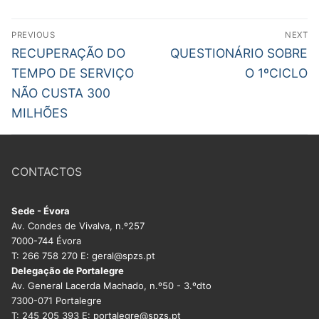
Legislação
Navegação
PREVIOUS
NEXT
de
Sectores
Previous
Next
RECUPERAÇÃO DO
QUESTIONÁRIO SOBRE
post:
post:
artigos
TEMPO DE SERVIÇO
O 1ºCICLO
PRÉ-ESCOLAR
NÃO CUSTA 300
1º CICLO
MILHÕES
2º/3º CEB / SECUNDÁRIO
CONTACTOS
ENSINO ARTÍSTICO
EDUCAÇÃO ESPECIAL
Sede - Évora
Av. Condes de Vivalva, n.º257
PARTICULAR / IPSS / MISERICÓRDIAS
7000-744 Évora
T: 266 758 270 E: geral@spzs.pt
ENSINO SUPERIOR
Delegação de Portalegre
Av. General Lacerda Machado, n.º50 - 3.ºdto
PROFESSORES CONTRATADOS
7300-071 Portalegre
T: 245 205 393 E: portalegre@spzs.pt