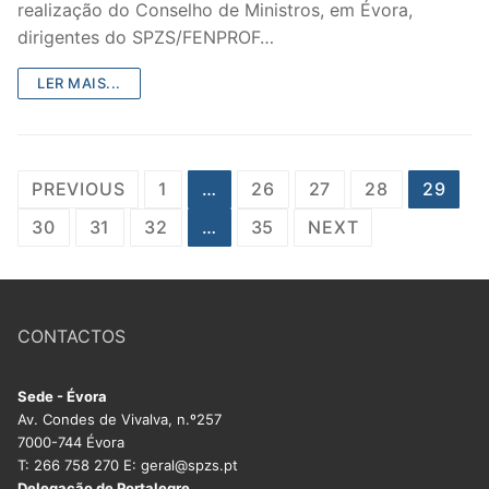
realização do Conselho de Ministros, em Évora,
dirigentes do SPZS/FENPROF…
LER MAIS...
Paginação
PREVIOUS
1
…
26
27
28
29
dos
30
31
32
…
35
NEXT
conteúdos
CONTACTOS
Sede - Évora
Av. Condes de Vivalva, n.º257
7000-744 Évora
T: 266 758 270 E: geral@spzs.pt
Delegação de Portalegre