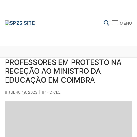
Skip
to
content
MENU
Search for:
PROFESSORES EM PROTESTO NA
RECEÇÃO AO MINISTRO DA
FENPROF
CGTP-IN
FRENTE COMUM
EDUCAÇÃO EM COIMBRA
JULHO 19, 2023
|
1º CICLO
Search
for:
sindicalização
Notícias