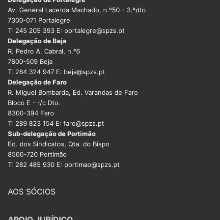
Av. General Lacerda Machado, n.º50 - 3.ºdto
7300-071 Portalegre
T: 245 205 393 E: portalegre@spzs.pt
Delegação de Beja
R. Pedro A. Cabral, n.º6
7800-509 Beja
T: 284 324 947 E: beja@spzs.pt
Delegação de Faro
R. Miguel Bombarda, Ed. Varandas de Faro
Bloco E - r/c Dto.
8300-394 Faro
T: 289 823 154 E: faro@spzs.pt
Sub-delegação de Portimão
Ed. dos Sindicatos, Qta. do Bispo
8500-720 Portimão
T: 282 485 930 E: portimao@spzs.pt
AOS SÓCIOS
APOIO JURÍDICO