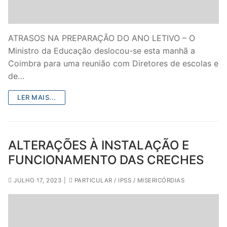
Legislação
Sectores
ATRASOS NA PREPARAÇÃO DO ANO LETIVO – O
Ministro da Educação deslocou-se esta manhã a
PRÉ-ESCOLAR
Coimbra para uma reunião com Diretores de escolas e
de…
1º CICLO
LER MAIS...
2º/3º CEB / SECUNDÁRIO
ENSINO ARTÍSTICO
ALTERAÇÕES À INSTALAÇÃO E
EDUCAÇÃO ESPECIAL
FUNCIONAMENTO DAS CRECHES
PARTICULAR / IPSS / MISERICÓRDIAS
JULHO 17, 2023
|
PARTICULAR / IPSS / MISERICÓRDIAS
ENSINO SUPERIOR
PROFESSORES CONTRATADOS