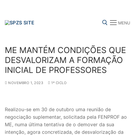
Skip
to
content
MENU
Search for:
ME MANTÉM CONDIÇÕES QUE
DESVALORIZAM A FORMAÇÃO
INICIAL DE PROFESSORES
FENPROF
CGTP-IN
FRENTE COMUM
NOVEMBRO 1, 2023
1º CICLO
Search
for:
Realizou-se em 30 de outubro uma reunião de
negociação suplementar, solicitada pela FENPROF ao
sindicalização
ME, numa última tentativa de o demover da sua
Notícias
intenção, agora concretizada, de desvalorização da