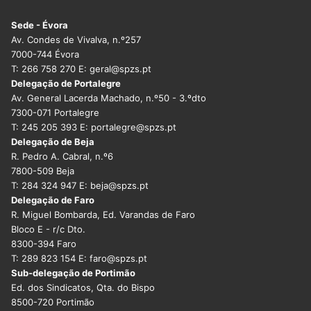
Sede - Évora
Av. Condes de Vivalva, n.º257
7000-744 Évora
T: 266 758 270 E: geral@spzs.pt
Delegação de Portalegre
Av. General Lacerda Machado, n.º50 - 3.ºdto
7300-071 Portalegre
T: 245 205 393 E: portalegre@spzs.pt
Delegação de Beja
R. Pedro A. Cabral, n.º6
7800-509 Beja
T: 284 324 947 E: beja@spzs.pt
Delegação de Faro
R. Miguel Bombarda, Ed. Varandas de Faro
Bloco E - r/c Dto.
8300-394 Faro
T: 289 823 154 E: faro@spzs.pt
Sub-delegação de Portimão
Ed. dos Sindicatos, Qta. do Bispo
8500-720 Portimão