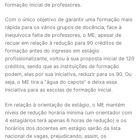
formação inicial de professores.
Legislação
Com o único objetivo de garantir uma formação mais
Sectores
rápida para os vários grupos de docência, face à
inequívoca falta de professores, o ME, apesar de
PRÉ-ESCOLAR
recuar em relação à redução para 90 créditos de
1º CICLO
formação antes do ingresso em estágio
profissionalizante, voltou à sua proposta inicial de 120
2º/3º CEB / SECUNDÁRIO
créditos, sendo que as instituições de formação
podem, elas por sua iniciativa, reduzir para os 90. Ou
ENSINO ARTÍSTICO
seja, o ME tira a “água do capote” e deixa essa
iniciativa para as escolas de formação inicial.
EDUCAÇÃO ESPECIAL
PARTICULAR / IPSS / MISERICÓRDIAS
Em relação à orientação de estágio, o ME mantém
níveis de redução horária mínima (um orientador com
ENSINO SUPERIOR
4 estagiários terá apenas 6 horas de redução) e os
horários dos docentes em estágio sairão da lista
PROFESSORES CONTRATADOS
nacional de vagas, prejudicando, assim, os