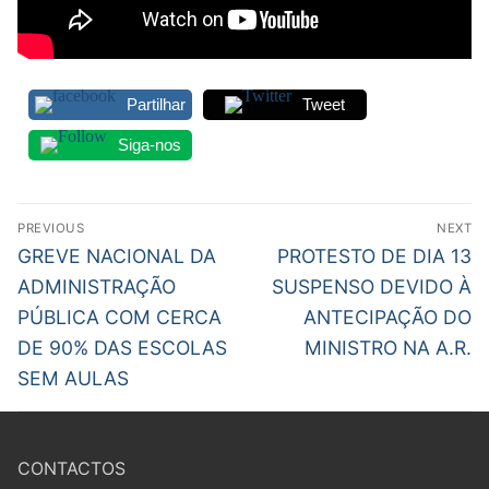
Partilhar
Tweet
Siga-nos
Navegação
PREVIOUS
NEXT
de
Previous
Next
GREVE NACIONAL DA
PROTESTO DE DIA 13
post:
post:
artigos
ADMINISTRAÇÃO
SUSPENSO DEVIDO À
PÚBLICA COM CERCA
ANTECIPAÇÃO DO
DE 90% DAS ESCOLAS
MINISTRO NA A.R.
SEM AULAS
CONTACTOS