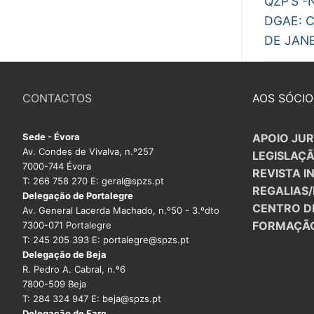
QZP’S -
arti
DGAE: 
DE JANEI
CONTACTOS
AOS SÓCIO
Sede - Évora
APOIO JUR
Av. Condes de Vivalva, n.º257
LEGISLAÇ
7000-744 Évora
REVISTA I
T: 266 758 270 E: geral@spzs.pt
REGALIAS
Delegação de Portalegre
CENTRO D
Av. General Lacerda Machado, n.º50 - 3.ºdto
FORMAÇÃ
7300-071 Portalegre
T: 245 205 393 E: portalegre@spzs.pt
Delegação de Beja
R. Pedro A. Cabral, n.º6
7800-509 Beja
T: 284 324 947 E: beja@spzs.pt
Delegação de Faro