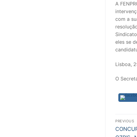
A FENPROF
interven
PROFESSORE
com a sua
DOCENTES A
resolução
Sindicat
Formação
eles se 
candidatu
Área de Sócios
Lisboa, 
Revista Intervir
Contactos
O Secret
Nav
PREVIOUS
Previous
de
CONCUR
post: