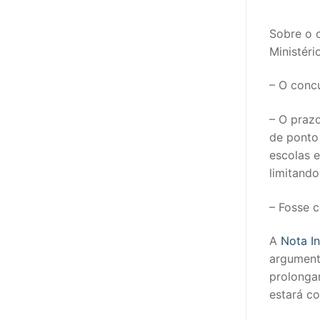
sindicalização
Sobre o 
Notícias
Ministéri
Legislação
– O concu
Sectores
– O prazo
PRÉ-ESCOLAR
de ponto 
escolas e
1º CICLO
limitando
2º/3º CEB / 
– Fosse c
ENSINO ARTÍS
A
Nota I
EDUCAÇÃO ES
argument
prolongan
PARTICULAR /
estará co
ENSINO SUPE