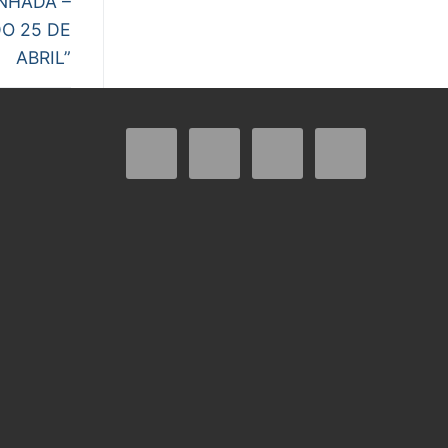
NHADA –
O 25 DE
ABRIL”