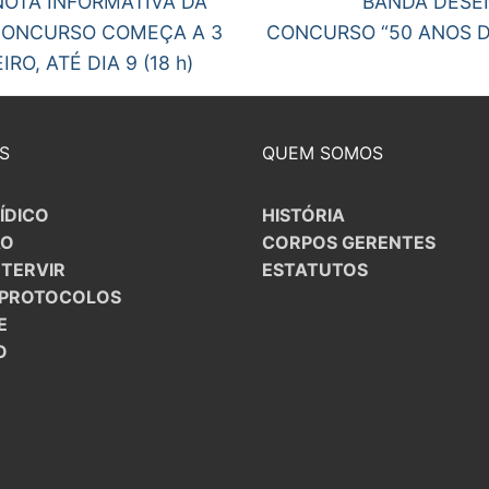
NOTA INFORMATIVA DA
BANDA DESE
gos
CONCURSO COMEÇA A 3
CONCURSO “50 ANOS D
RO, ATÉ DIA 9 (18 h)
S
QUEM SOMOS
ÍDICO
HISTÓRIA
ÃO
CORPOS GERENTES
NTERVIR
ESTATUTOS
/PROTOCOLOS
E
O