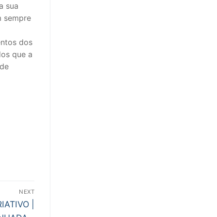
a sua
m sempre
entos dos
dos que a
 de
NEXT
IATIVO |