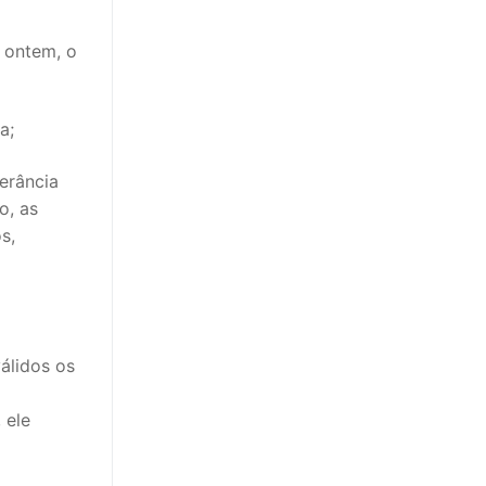
 ontem, o
a;
erância
o, as
s,
álidos os
 ele