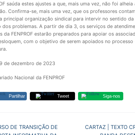
 saúda estes ajustes a que, mais uma vez, não foi alheia 
ção. Confirma-se, mais uma vez, que os professores conta
S CONTRATADOS
 principal organização sindical para intervir no sentido da
POSENTADOS
 dos problemas. A partir de dia 3, os serviços de atendim
os da FENPROF estarão preparados para apoiar os associa
desloquem, com o objetivo de serem apoiados no processo
ra.
29 de dezembro de 2023
ariado Nacional da FENPROF
Partilhar
Tweet
Siga-nos
egação
Next
SO DE TRANSIÇÃO DE
CARTAZ | TEXTO CR
post: