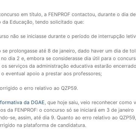
concurso em título, a FENPROF contactou, durante o dia de
o da Educação, tendo solicitado que:
rso não se iniciasse durante o período de interrupção letiv
 se prolongasse até 8 de janeiro, dado haver um dia de tol
no dia 2 e, embora se considerasse dia útil para o concurs
 os serviços da administração educativa estarão encerrado
 o eventual apoio a prestar aos professores;
SECUNDÁRIO
orrigido o erro relativo ao QZP59.
TICO
nformativa da DGAE
, que hoje saiu, veio reconhecer como v
PECIAL
os da FENPROF: o concurso só se iniciará em 3 de janeiro
do-se, assim, até dia 9. Quanto ao erro relativo ao QZP59,
 IPSS / MISERICÓRDIAS
rrigido na plataforma de candidatura.
RIOR