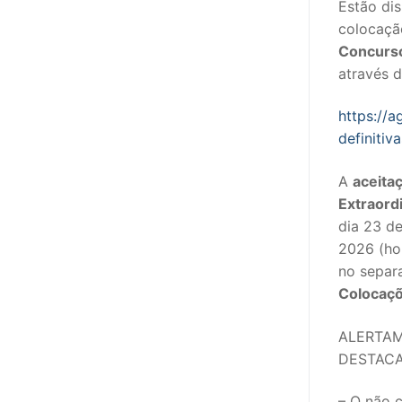
Estão dis
sindicalização
colocaçã
Notícias
Concurso
através d
Legislação
https://a
Sectores
definitiv
PRÉ-ESCOLAR
A
aceita
1º CICLO
Extraord
dia 23 de
2º/3º CEB / 
2026 (ho
no separ
ENSINO ARTÍS
Colocaçõ
EDUCAÇÃO ES
ALERTAM
DESTACA
PARTICULAR /
ENSINO SUPE
– O não 