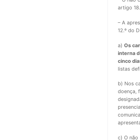
artigo 1
PROFESSORE
– A apre
DOCENTES A
12.º do D
Formação
a)
Os can
interna 
Área de Sócios
cinco dia
Revista Intervir
listas de
Contactos
b) Nos ca
doença, f
designada
presencia
comunicar
apresent
c) O não