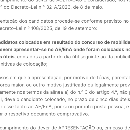
8.º do Decreto-Lei n º 32-A/2023, de 8 de maio.
S CONTRATADOS
sentação dos candidatos procede-se conforme previsto no 
POSENTADOS
ecreto-Lei n.º 108/2025, de 19 de setembro:
didatos colocados em resultado do concurso de mobilid
devem apresentar-se no AE/EnA onde foram colocados n
s úteis
, contados a partir do dia útil seguinte ao da public
finitivas de colocação;
sos em que a apresentação, por motivo de férias, parental
orça maior, ou outro motivo justificado ou legalmente prev
mente nos termos da alínea a) do n.º 3 do artigo 4.º, não 
l, deve o candidato colocado, no prazo de cinco dias úteis
 esse facto ao AE/EnA, por si ou por interposta pessoa, e
ar o respetivo documento comprovativo.
 cumprimento do dever de APRESENTAÇÃO ou, em caso de