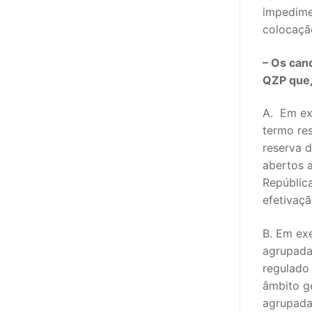
impedimen
colocaçã
– Os can
QZP que,
A. Em ex
termo res
reserva 
abertos 
República
efetivaçã
B. Em ex
agrupada,
regulado
âmbito g
agrupada