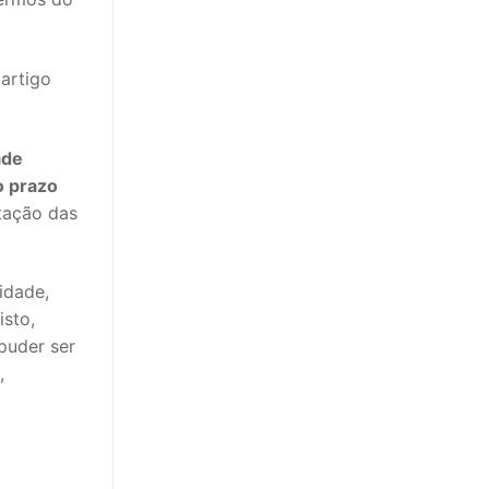
artigo
ade
o prazo
itação das
idade,
isto,
puder ser
,