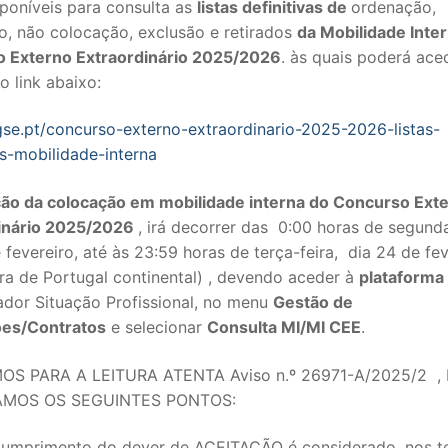
poníveis para consulta as
listas definitivas de
ordenação,
o, não colocação, exclusão e retirados
da Mobilidade Inte
 Externo Extraordinário 2025/2026
. às quais poderá ace
o link abaixo:
gse.pt/concurso-externo-extraordinario-2025-2026-listas-
as-mobilidade-interna
ção da colocação em mobilidade interna do Concurso Ext
inário 2025/2026
, irá decorrer das 0:00 horas de segunda
 fevereiro, até às 23:59 horas de terça-feira, dia 24 de fe
SECUNDÁRIO
ra de Portugal continental) , devendo aceder à
plataforma
ador Situação Profissional, no menu
Gestão de
TICO
es/Contratos
e selecionar
Consulta MI/MI CEE
.
PECIAL
OS PARA A LEITURA ATENTA Aviso n.º 26971-A/2025/2 ,
MOS OS SEGUINTES PONTOS:
 IPSS / MISERICÓRDIAS
RIOR
cumprimento do dever de ACEITAÇÃO é considerado, nos 