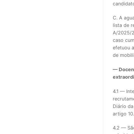
candidat
C. A agu
lista de 
A/2025/2,
caso cum
efetuou a
de mobili
— Docent
extraord
4.1 — In
recrutam
Diário da
artigo 10
4.2 — Sã