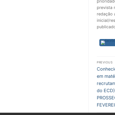
priorida
prevista 
redação 
inicial/r
publicado
Nav
PREVIOUS
Previous
de
Conheci
post:
em matér
arti
recrutam
do ECD
PROSSE
FEVERE