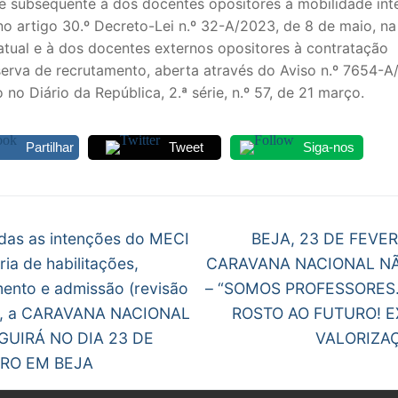
de subsequente à dos docentes opositores à mobilidade int
no artigo 30.º Decreto-Lei n.º 32-A/2023, de 8 de maio, na
atual e à dos docentes externos opositores à contratação
eserva de recrutamento, aberta através do Aviso n.º 7654-A
 no Diário da República, 2.ª série, n.º 57, de 21 março.
Partilhar
Tweet
Siga-nos
egação
Next
das as intenções do MECI
BEJA, 23 DE FEVER
post:
ia de habilitações,
CARAVANA NACIONAL NÃ
gos
ento e admissão (revisão
– “SOMOS PROFESSORES
), a CARAVANA NACIONAL
ROSTO AO FUTURO! E
GUIRÁ NO DIA 23 DE
VALORIZAÇ
IRO EM BEJA