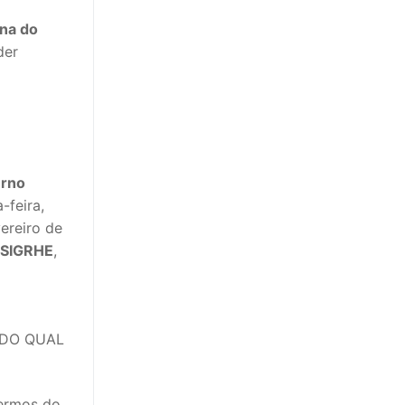
rna do
der
erno
-feira,
vereiro de
 SIGRHE
,
 DO QUAL
termos do