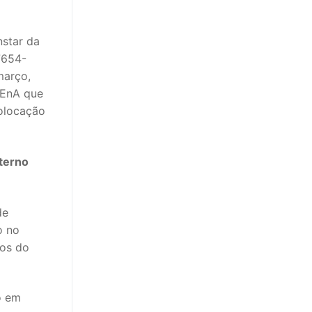
nstar da
7654-
março,
/EnA que
colocação
terno
de
o no
mos do
o em