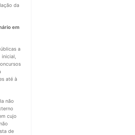
ulação da
nário em
úblicas a
nicial,
concursos
a
es até à
la não
xterno
em cujo
 não
sta de