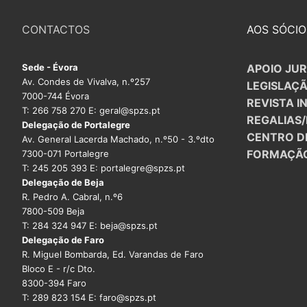
CONTACTOS
AOS SÓCIO
Sede - Évora
APOIO JUR
Av. Condes de Vivalva, n.º257
LEGISLAÇ
7000-744 Évora
REVISTA I
T: 266 758 270 E: geral@spzs.pt
REGALIAS
Delegação de Portalegre
CENTRO D
Av. General Lacerda Machado, n.º50 - 3.ºdto
FORMAÇÃ
7300-071 Portalegre
T: 245 205 393 E: portalegre@spzs.pt
Delegação de Beja
R. Pedro A. Cabral, n.º6
7800-509 Beja
T: 284 324 947 E: beja@spzs.pt
Delegação de Faro
R. Miguel Bombarda, Ed. Varandas de Faro
Bloco E - r/c Dto.
8300-394 Faro
T: 289 823 154 E: faro@spzs.pt