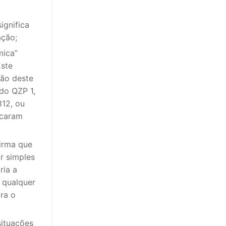
ignifica
ação;
mica”
Este
ão deste
do QZP 1,
812, ou
scaram
firma que
r simples
ria a
 qualquer
ra o
situações