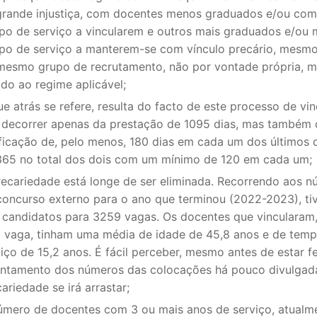
grande injustiça, com docentes menos graduados e/ou co
po de serviço a vincularem e outros mais graduados e/ou 
po de serviço a manterem-se com vínculo precário, mesmo
mesmo grupo de recrutamento, não por vontade própria, 
do ao regime aplicável;
e atrás se refere, resulta do facto de este processo de vi
 decorrer apenas da prestação de 1095 dias, mas também 
ificação de, pelo menos, 180 dias em cada um dos últimos 
365 no total dos dois com um mínimo de 120 em cada um;
recariedade está longe de ser eliminada. Recorrendo aos 
concurso externo para o ano que terminou (2022-2023), t
 candidatos para 3259 vagas. Os docentes que vincularam
 vaga, tinham uma média de idade de 45,8 anos e de tem
iço de 15,2 anos. É fácil perceber, mesmo antes de estar fe
antamento dos números das colocações há pouco divulgada
ariedade se irá arrastar;
úmero de docentes com 3 ou mais anos de serviço, atualme