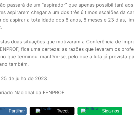
não passará de um “aspirador” que apenas possibilitará aos
es aspirarem chegar a um dos três últimos escalões da car
 de aspirar a totalidade dos 6 anos, 6 meses e 23 dias, l
.
estas duas situações que motivaram a Conferência de Impr
FENPROF, fica uma certeza: as razões que levaram os profe
ano que terminou, mantêm-se, pelo que a luta já prevista p
ano também.
 25 de julho de 2023
ariado Nacional da FENPROF
Partilhar
Tweet
Siga-nos
egação