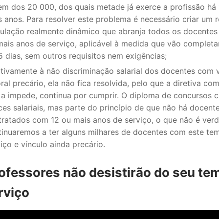
em dos 20 000, dos quais metade já exerce a profissão há
s anos. Para resolver este problema é necessário criar um 
culação realmente dinâmico que abranja todos os docente
mais anos de serviço, aplicável à medida que vão complet
 dias, sem outros requisitos nem exigências;
ativamente à não discriminação salarial dos docentes com 
ral precário, ela não fica resolvida, pelo que a diretiva com
 a impede, continua por cumprir. O diploma de concursos c
ces salariais, mas parte do princípio de que não há docent
tratados com 12 ou mais anos de serviço, o que não é verd
tinuaremos a ter alguns milhares de docentes com este te
iço e vínculo ainda precário.
ofessores não desistirão do seu te
rviço