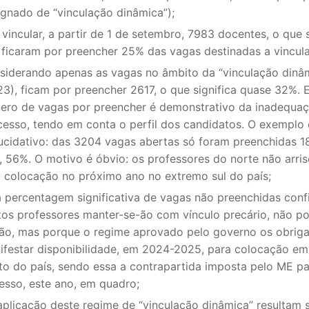
ignado de “vinculação dinâmica”);
S CONTRATADOS
 vincular, a partir de 1 de setembro, 7983 docentes, o que s
 ficaram por preencher 25% das vagas destinadas a vincul
POSENTADOS
siderando apenas as vagas no âmbito da “vinculação dinâ
23), ficam por preencher 2617, o que significa quase 32%. 
ero de vagas por preencher é demonstrativo da inadequaç
cesso, tendo em conta o perfil dos candidatos. O exemplo 
lucidativo: das 3204 vagas abertas só foram preenchidas 1
a, 56%. O motivo é óbvio: os professores do norte não arri
 colocação no próximo ano no extremo sul do país;
a percentagem significativa de vagas não preenchidas con
tos professores manter-se-ão com vínculo precário, não po
ão, mas porque o regime aprovado pelo governo os obriga
ifestar disponibilidade, em 2024-2025, para colocação em
to do país, sendo essa a contrapartida imposta pelo ME pa
resso, este ano, em quadro;
aplicação deste regime de “vinculação dinâmica” resultam 