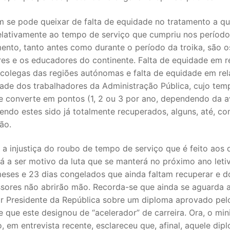
m se pode queixar de falta de equidade no tratamento a qu
relativamente ao tempo de serviço que cumpriu nos períod
ento, tanto antes como durante o período da troika, são o
res e os educadores do continente. Falta de equidade em r
 colegas das regiões autónomas e falta de equidade em re
dade dos trabalhadores da Administração Pública, cujo tem
se converte em pontos (1, 2 ou 3 por ano, dependendo da a
tendo estes sido já totalmente recuperados, alguns, até, co
ão.
 a injustiça do roubo de tempo de serviço que é feito aos
á a ser motivo da luta que se manterá no próximo ano leti
meses e 23 dias congelados que ainda faltam recuperar e d
ssores não abrirão mão. Recorda-se que ainda se aguarda 
r Presidente da República sobre um diploma aprovado pel
 que este designou de “acelerador” de carreira. Ora, o min
 em entrevista recente, esclareceu que, afinal, aquele dip