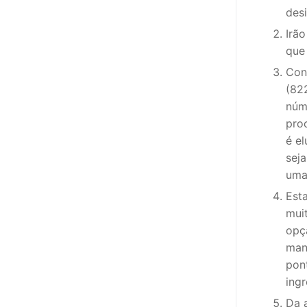
des
PROFESSORE
Irão
que
DOCENTES A
Con
Formação
(82
núm
Área de Sócios
pro
é e
Revista Intervir
sej
uma
Contactos
Est
mui
opç
man
pon
ing
Da 