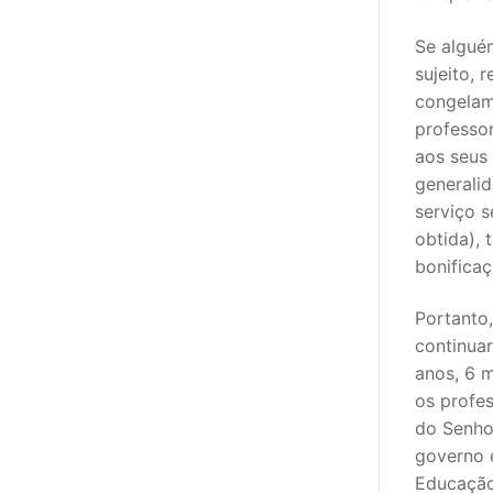
Se algué
sujeito, 
congelam
professo
aos seus
generali
serviço 
obtida), 
bonificaç
Portanto,
continuar
anos, 6 
os profe
do Senho
governo e
Educação,