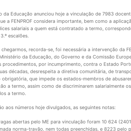
ro da Educação anunciou hoje a vinculação de 7983 docent
ue a FENPROF considera importante, bem como a aplicaç
ices salariais a quem está contratado a termo, correspon
 3.º escalões.
i chegarmos, recorda-se, foi necessária a intervenção da
 Ministério da Educação, do Governo e da Comissão Europ
is procedimentos, por incumprimento, contra o Estado Por
uas décadas, desrespeita a diretiva comunitária, de transp
SECUNDÁRIO
o obrigatória, que impede os estados-membros de abusar
ção a termo, assim como de discriminarem salarialmente os
TICO
dos a termo.
PECIAL
ão aos números hoje divulgados, as seguintes notas:
 IPSS / MISERICÓRDIAS
vagas abertas pelo ME para vinculação foram 10 624 (2401
mada norma-travão, nem todas preenchidas, e 8223 pelo 
RIOR