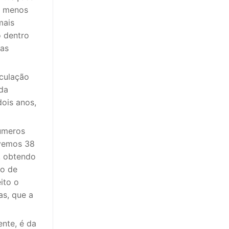
m menos
mais
 dentro
mas
nculação
da
dois anos,
números
ivemos 38
, obtendo
po de
ito o
s, que a
nte, é da