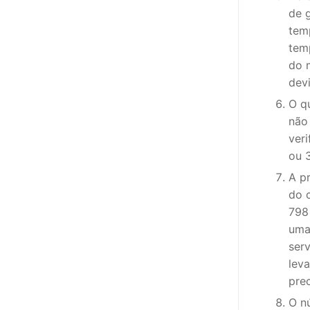
de 
tem
tem
do 
devi
O qu
não
ver
ou 
A p
do 
798
uma
serv
lev
prec
O n