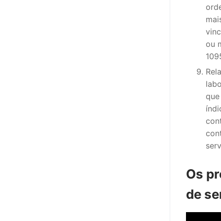
ord
mai
vin
ou 
1095
Rel
labo
que
índi
con
con
serv
Os pr
de se