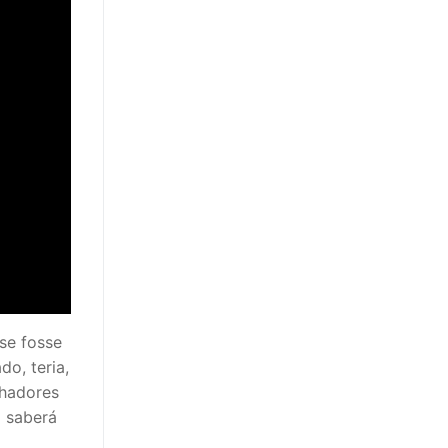
 se fosse
o, teria,
lhadores
a saberá