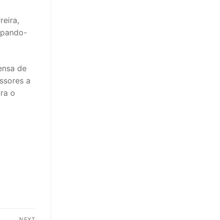
reira,
impando-
ensa de
ssores a
ara o
NEXT