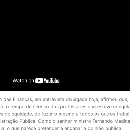
o das Finanças, em entrevista divulgada hoje, afirmou que,
do o tempo de serviço dos professores que esteve congelad
es de equidade, de fazer o mesmo a todos os outros traba
istração Pública. Como o senhor ministro Fernando Medin
la, o que parece pretender é enganar a opinião pública.