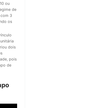
 10 ou
regime de
s com 3
ando os
vínculo
unitária
riou dois
es
ade, pois
mpo de
mpo