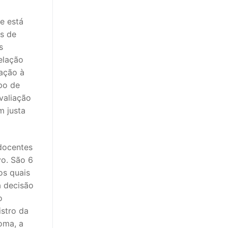
e está
os de
s
elação
lação à
po de
valiação
m justa
 docentes
vo. São 6
os quais
a decisão
o
istro da
loma, a