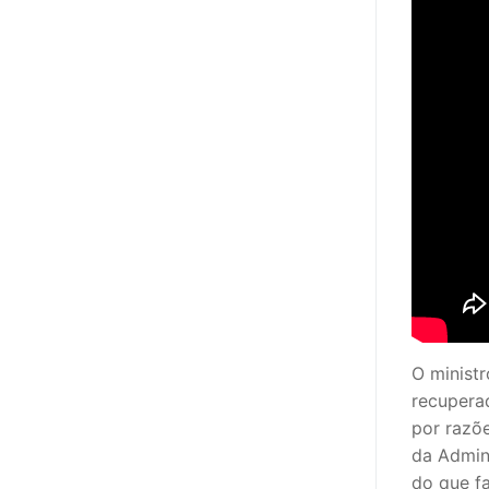
O ministr
recupera
por razõ
da Admin
do que fa