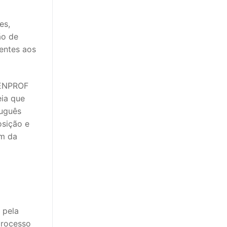
es,
ão de
dentes aos
 FENPROF
eia que
tuguês
osição e
em da
 pela
processo