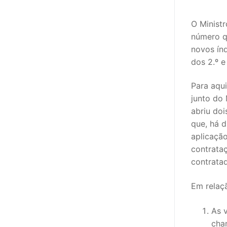
sindicalização
O Minist
Notícias
número q
Legislação
novos índ
dos 2.º e
Sectores
Para aqu
PRÉ-ESCOLAR
junto do
abriu do
1º CICLO
que, há d
2º/3º CEB / 
aplicaçã
contrata
ENSINO ARTÍS
contrata
EDUCAÇÃO ES
Em relaç
PARTICULAR /
As 
cha
ENSINO SUPE