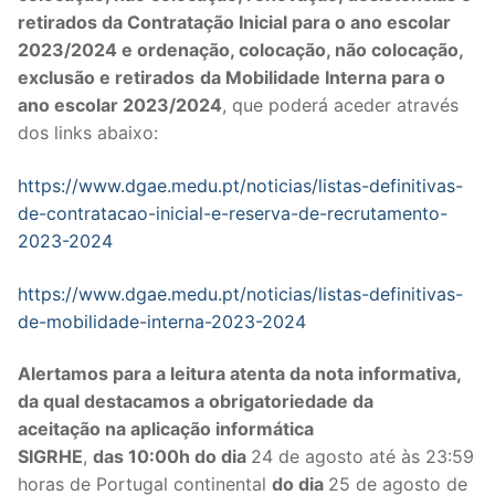
retirados da
Contratação Inicial
para o ano escolar
Legislação
2023/2024
e
ordenação, colocação, não colocação,
exclusão e retirados
da
Mobilidade Interna
para o
Sectores
ano escolar 2023/2024
, que poderá aceder através
PRÉ-ESCOLAR
dos links abaixo:
1º CICLO
https://www.dgae.medu.pt/noticias/listas-definitivas-
de-contratacao-inicial-e-reserva-de-recrutamento-
2º/3º CEB / SECUNDÁRIO
2023-2024
ENSINO ARTÍSTICO
https://www.dgae.medu.pt/noticias/listas-definitivas-
EDUCAÇÃO ESPECIAL
de-mobilidade-interna-2023-2024
PARTICULAR / IPSS / MISERICÓRDIAS
Alertamos para a leitura atenta da nota informativa
,
da qual destacamos a
obrigatoriedade da
ENSINO SUPERIOR
aceitação
na aplicação informática
SIGRHE
,
das
10:00h do dia
24 de agosto até às 23:59
PROFESSORES CONTRATADOS
horas de Portugal continental
do dia
25 de agosto de