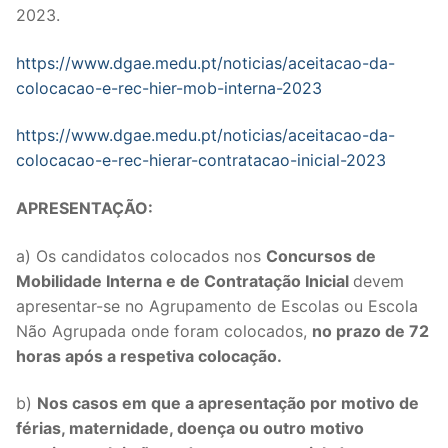
DOCENTES APOSENTADOS
2023.
Formação
https://www.dgae.medu.pt/noticias/aceitacao-da-
colocacao-e-rec-hier-mob-interna-2023
Área de Sócios
https://www.dgae.medu.pt/noticias/aceitacao-da-
Revista Intervir
colocacao-e-rec-hierar-contratacao-inicial-2023
Contactos
APRESENTAÇÃO:
a) Os candidatos colocados nos
Concursos de
Mobilidade Interna e de Contratação Inicial
devem
apresentar-se no Agrupamento de Escolas ou Escola
Não Agrupada onde foram colocados,
no prazo de 72
horas após a respetiva colocação.
b)
Nos casos em que a apresentação por motivo de
férias, maternidade, doença ou outro motivo