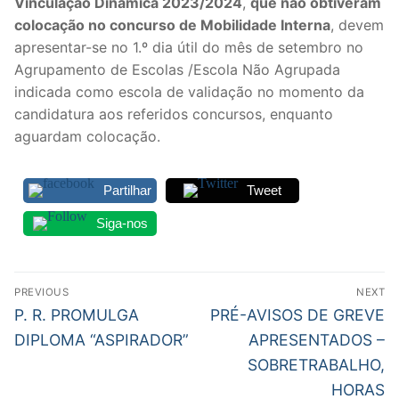
Vinculação Dinâmica 2023/2024
,
que não obtiveram
colocação no concurso de Mobilidade Interna
, devem
apresentar-se no 1.º dia útil do mês de setembro no
Agrupamento de Escolas /Escola Não Agrupada
indicada como escola de validação no momento da
candidatura aos referidos concursos, enquanto
aguardam colocação.
Partilhar
Tweet
Siga-nos
Navegação
PREVIOUS
NEXT
de
Previous
Next
P. R. PROMULGA
PRÉ-AVISOS DE GREVE
post:
post:
artigos
DIPLOMA “ASPIRADOR”
APRESENTADOS –
SOBRETRABALHO,
HORAS