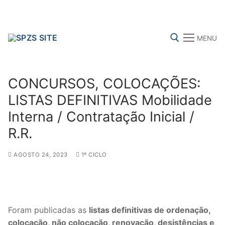
Skip
to
content
MENU
Search for:
CONCURSOS, COLOCAÇÕES:
LISTAS DEFINITIVAS Mobilidade
Interna / Contratação Inicial /
FENPROF
CGTP-IN
FRENTE COMUM
R.R.
AGOSTO 24, 2023
1º CICLO
Search
for:
sindicalização
Foram publicadas as
listas definitivas de
ordenação,
Notícias
colocação, não colocação, renovação, desistências e