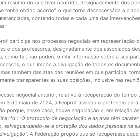
“um resumo do que tiver ocorrido, designadamente dos po
se tenha obtido acordo”, o que torna desnecessária a elab
cunstanciadas, contendo todas e cada uma das intervençõe
as;
prof participa nos processos negociais em representação 
es e dos professores, designadamente dos associados dos
s, como tal, não poderá omitir informação sobre a sua par
rocessos, o que impõe a divulgação de todos os document
, mas também das atas das reuniões em que participa, tor
ente transparentes as suas posições, inclusive nas reuniõ
ocesso negocial anterior, relativo à recuperação do tempo 
em 3 de maio de 2024, a Fenprof assinou o protocolo para
ão porque, nesse caso, houve negociação e, em relação às 
nal foi: “
O protocolo de negociação e as atas têm caráter
o, salvaguardando-se a proteção dos dados pessoais na s
 divulgação
“. A Federação propôs que se recuperasse aque