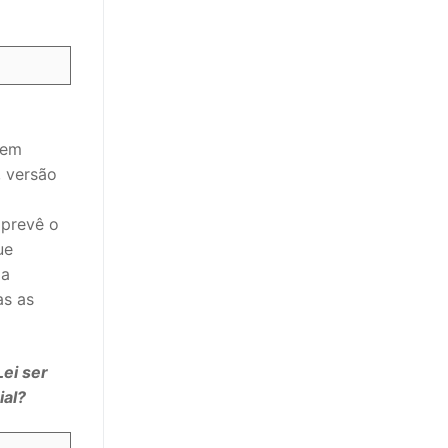
 em
, versão
 prevê o
ue
 a
as as
ei ser
ial?