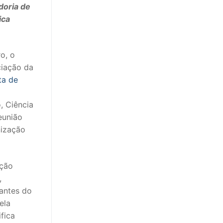
doria de
ica
o, o
ciação da
ta de
, Ciência
eunião
nização
ação
,
tantes do
ela
fica