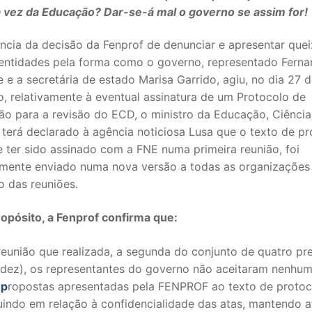
 vez da Educação? Dar-se-á mal o governo se assim for!
ncia da decisão da Fenprof de denunciar e apresentar quei
 entidades pela forma como o governo, representado Fern
 e a secretária de estado Marisa Garrido, agiu, no dia 27 
, relativamente à eventual assinatura de um Protocolo de
ão para a revisão do ECD, o ministro da Educação, Ciência
terá declarado à agência noticiosa Lusa que o texto de pr
 ter sido assinado com a FNE numa primeira reunião, foi
rmente enviado numa nova versão a todas as organizações
o das reuniões.
SECUNDÁRIO
ropósito, a Fenprof confirma que:
TICO
PECIAL
reunião que realizada, a segunda do conjunto de quatro pre
/dez), os representantes do governo não aceitaram nenhu
 IPSS / MISERICÓRDIAS
s
p
ropostas apresentadas pela FENPROF ao texto de protoc
uindo em relação à confidencialidade das atas, mantendo at
RIOR