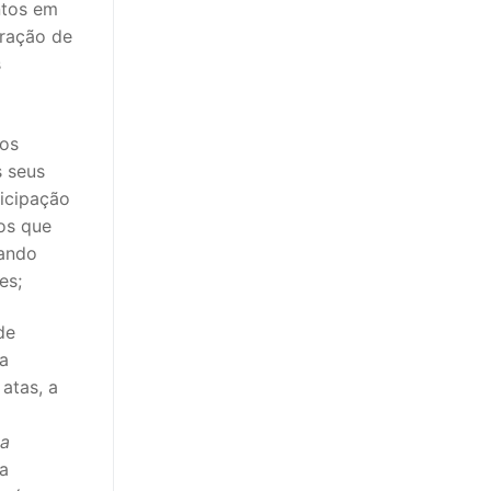
ntos em
oração de
s
dos
 seus
ticipação
os que
nando
es;
de
 a
atas, a
ua
la