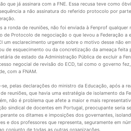
são que já assinara com a FNE. Essa recusa teve como óbv
sequência a não assinatura do referido protocolo por part
S CONTRATADOS
eração.
POSENTADOS
s a ronda de reuniões, não foi enviada à Fenprof qualquer
to de Protocolo de negociação o que levou a Federação a e
I um esclarecimento urgente sobre o motivo desse não env
tou de esquecimento ou da concretização da ameaça feita 
retária de estado da Administração Pública de excluir a Fe
cesso negocial de revisão do ECD, tal como o governo fez,
de, com a FNAM.
-se, pelas declarações do ministro da Educação, após a re
de reuniões, que havia uma estratégia de isolamento da Fe
ém, não é problema que afete a maior e mais representati
ão sindical de docentes em Portugal, preocupante seria se
 perante os ditames e imposições dos governantes, isolan
es e dos professores que representa, seguramente em nú
ao conjunto de todas as outras organizações.