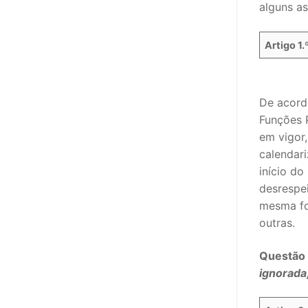
alguns as
Artigo 1.
De acord
Funções P
em vigor,
calendar
início do
desrespei
mesma fo
outras.
Questão 
ignorada