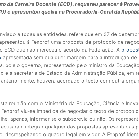
uto da Carreira Docente (ECD), requereu parecer à Prove
(PJ) e apresentou queixa na Procuradoria-Geral da Repúbl
enviado a todas as entidades, refere que em 27 de dezembr
apresentou à Fenprof uma proposta de protocolo de nego
do ECD que não mereceu o acordo da Federação. A
propos
o
apresentada sem qualquer margem para a introdução de
s, pois o governo, representado pelo ministro da Educação
o e a secretária de Estado da Administração Pública, em r
a anteriormente, houvera acordado o texto com outra orga
esta reunião com o Ministério da Educação, Ciência e Inov
 Fenprof viu-se impedida de negociar o texto de protocolo
he, apenas, informar se o subscrevia ou não! Os represen
recusaram integrar qualquer das propostas apresentadas p
, desrespeitando o quadro legal em vigor. A Fenprof identi