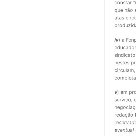
constar 
que não 
atas cir
produzid
iv
) a Fen
educador
sindicato
nestes p
circulam
completam
v
) em pr
serviço, 
negociaç
redação fi
reservad
eventual