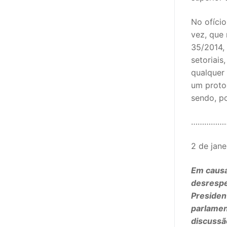
No ofício
vez, que 
35/2014, 
setoriais
qualquer
um proto
sendo, po
……………
2 de jan
Em causa
desrespe
Presiden
parlamen
discussã