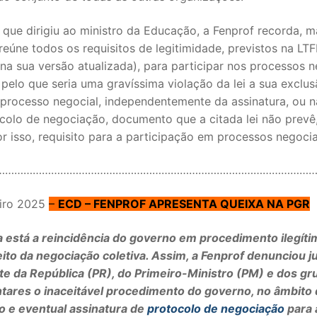
 que dirigiu ao ministro da Educação, a Fenprof recorda, 
reúne todos os requisitos de legitimidade, previstos na LTFP
na sua versão atualizada), para participar nos processos n
, pelo que seria uma gravíssima violação da lei a sua exclu
 processo negocial, independentemente da assinatura, ou n
colo de negociação, documento que a citada lei não prevê
r isso, requisito para a participação em processos negocia
…………………………………………………………………………………………
eiro 2025
–
ECD – FENPROF APRESENTA QUEIXA NA PGR
 está a reincidência do governo em procedimento ilegíti
ito da negociação coletiva. Assim, a Fenprof denunciou j
te da República (PR), do Primeiro-Ministro (PM) e dos gr
tares o inaceitável procedimento do governo, no âmbito 
o e eventual assinatura de
protocolo de negociação
para 