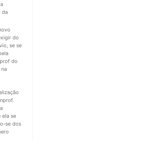
ia
e da
 novo
xigir do
io, se se
pela
nprof do
 na
alização
nprof.
va
 ela se
do-se dos
mero