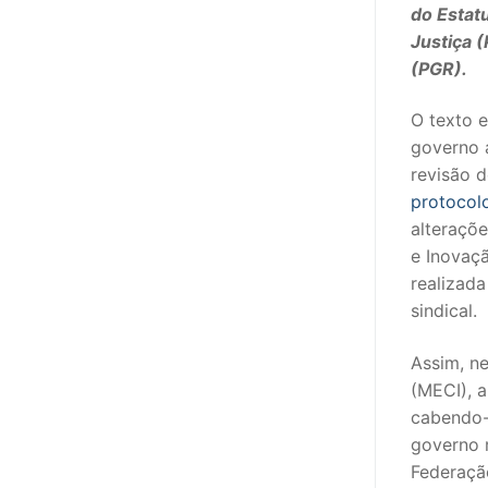
do Estat
Justiça 
(PGR).
O texto 
governo 
revisão 
protocol
alteraçõe
e Inovaçã
realizad
sindical.
Assim, n
(MECI), a
cabendo-l
governo 
Federação