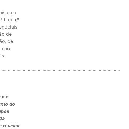
mais uma
 (Lei n.º
egociais
são de
ão, de
, não
is.
………………………………………………………………………………………
mo e
unto do
upos
da
a revisão