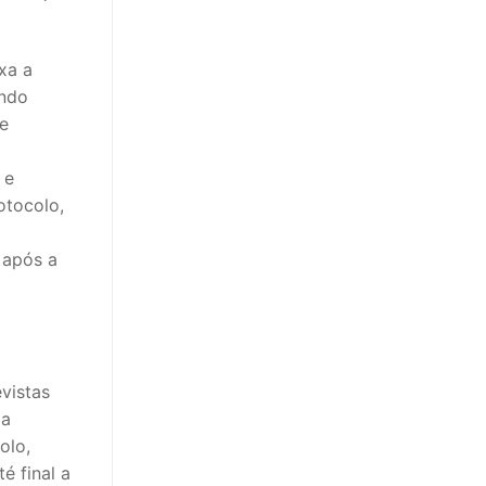
xa a
ando
de
 e
otocolo,
 após a
vistas
ma
olo,
é final a