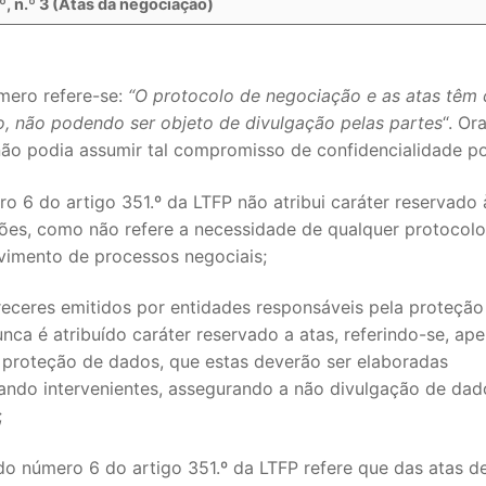
º, n.º 3 (Atas da negociação)
mero refere-se:
“O protocolo de negociação e as atas têm 
o, não podendo ser objeto de divulgação pelas partes
“. Ora
não podia assumir tal compromisso de confidencialidade p
ro 6 do artigo 351.º da LTFP não atribui caráter reservado 
iões, como não refere a necessidade de qualquer protocolo
vimento de processos negociais;
receres emitidos por entidades responsáveis pela proteção
nca é atribuído caráter reservado a atas, referindo-se, ape
e proteção de dados, que estas deverão ser elaboradas
ando intervenientes, assegurando a não divulgação de dad
;
ado número 6 do artigo 351.º da LTFP refere que das atas d