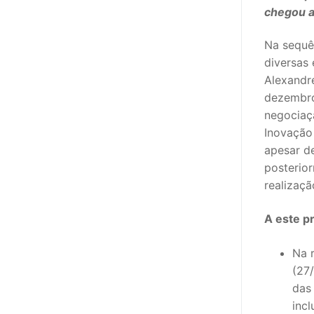
sindicalização
chegou a
Notícias
Na sequê
diversas
Legislação
Alexandre
Sectores
dezembro
negociaç
PRÉ-ESCOLAR
Inovação 
apesar de
1º CICLO
posterio
realizaçã
2º/3º CEB / 
A este p
ENSINO ARTÍS
EDUCAÇÃO ES
Na 
(27
PARTICULAR /
da
incl
ENSINO SUPE