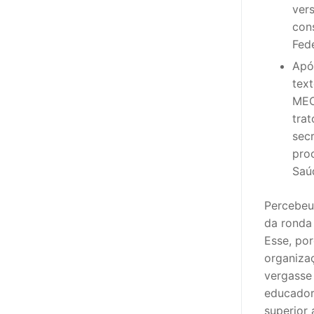
ver
con
PROFESSORE
Fed
DOCENTES A
Apó
tex
Formação
MEC
tra
Área de Sócios
sec
Revista Intervir
pro
Saú
Contactos
Percebeu
da ronda 
Esse, por
organizaç
vergasse
educador
superior 