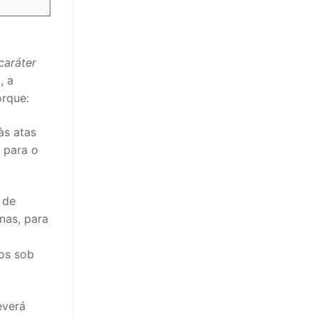
caráter
, a
orque:
às atas
 para o
 de
nas, para
os sob
everá