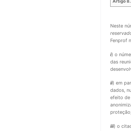
Artigo 8.
Neste nú
reservad
Fenprof 
i
) o núme
das reun
desenvol
ii
) em pa
dados, nu
efeito d
anonimiz
proteção
iii
) o cit