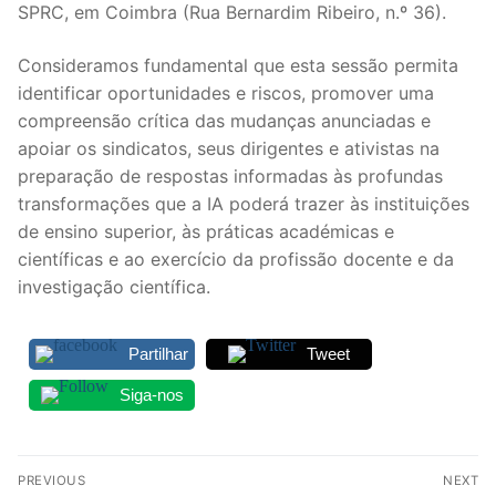
SPRC, em Coimbra (Rua Bernardim Ribeiro, n.º 36).
DOCENTES APOSENTADOS
Consideramos fundamental que esta sessão permita
Formação
identificar oportunidades e riscos, promover uma
Área de Sócios
compreensão crítica das mudanças anunciadas e
apoiar os sindicatos, seus dirigentes e ativistas na
Revista Intervir
preparação de respostas informadas às profundas
transformações que a IA poderá trazer às instituições
Contactos
de ensino superior, às práticas académicas e
científicas e ao exercício da profissão docente e da
investigação científica.
Partilhar
Tweet
Siga-nos
Navegação
PREVIOUS
NEXT