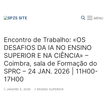
Skip
to
content
MENU
Search for:
Encontro de Trabalho: «OS
DESAFIOS DA IA NO ENSINO
SUPERIOR E NA CIÊNCIA» –
FENPROF
CGTP-IN
FRENTE COMUM
Coimbra, sala de Formação do
SPRC – 24 JAN. 2026 | 11H00-
Search
17H00
for:
JANEIRO 5, 2026
ENSINO SUPERIOR
sindicalização
Notícias