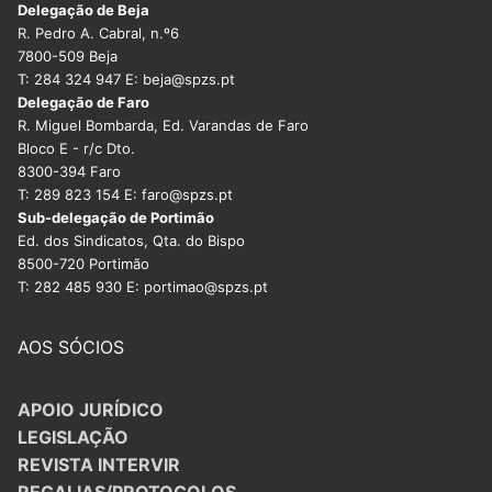
Delegação de Beja
R. Pedro A. Cabral, n.º6
7800-509 Beja
T: 284 324 947 E: beja@spzs.pt
Delegação de Faro
R. Miguel Bombarda, Ed. Varandas de Faro
Bloco E - r/c Dto.
8300-394 Faro
T: 289 823 154 E: faro@spzs.pt
Sub-delegação de Portimão
Ed. dos Sindicatos, Qta. do Bispo
8500-720 Portimão
T: 282 485 930 E: portimao@spzs.pt
AOS SÓCIOS
APOIO JURÍDICO
LEGISLAÇÃO
REVISTA INTERVIR
REGALIAS/PROTOCOLOS