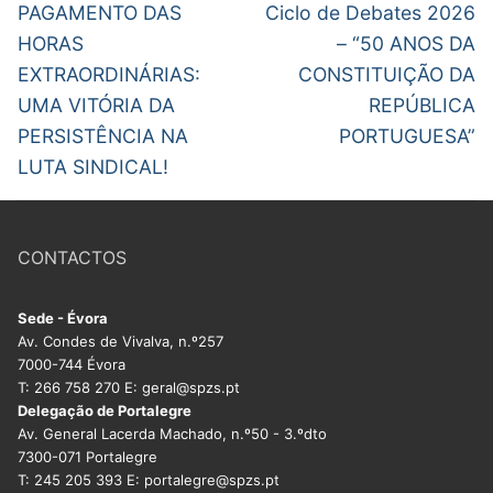
de
Previous
Next
PAGAMENTO DAS
Ciclo de Debates 2026
post:
post:
artigos
HORAS
– “50 ANOS DA
EXTRAORDINÁRIAS:
CONSTITUIÇÃO DA
UMA VITÓRIA DA
REPÚBLICA
PERSISTÊNCIA NA
PORTUGUESA”
LUTA SINDICAL!
CONTACTOS
Sede - Évora
Av. Condes de Vivalva, n.º257
7000-744 Évora
T: 266 758 270 E: geral@spzs.pt
Delegação de Portalegre
Av. General Lacerda Machado, n.º50 - 3.ºdto
7300-071 Portalegre
T: 245 205 393 E: portalegre@spzs.pt