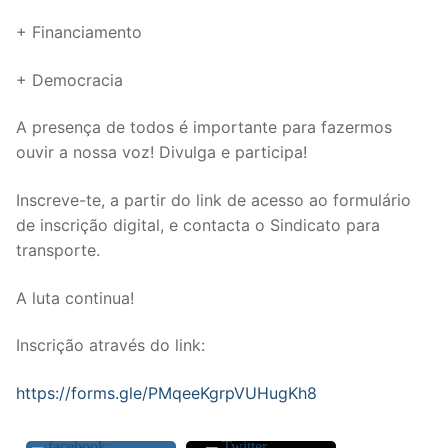
DOCENTES APOSENTADOS
+ Financiamento
Formação
+ Democracia
Área de Sócios
A presença de todos é importante para fazermos
Revista Intervir
ouvir a nossa voz! Divulga e participa!
Contactos
Inscreve-te, a partir do link de acesso ao formulário
de inscrição digital, e contacta o Sindicato para
transporte.
A luta continua!
Inscrição através do link:
https://forms.gle/PMqeeKgrpVUHugKh8