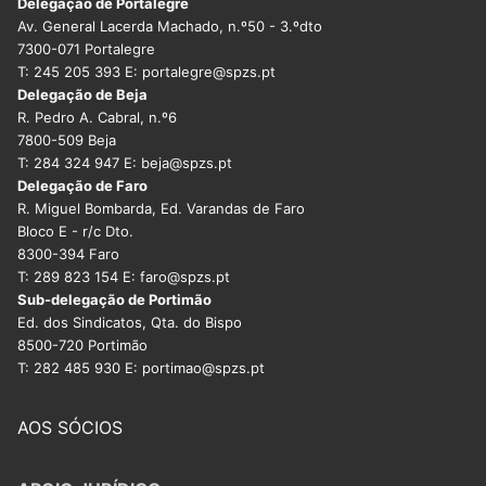
Delegação de Portalegre
Av. General Lacerda Machado, n.º50 - 3.ºdto
7300-071 Portalegre
T: 245 205 393 E: portalegre@spzs.pt
Delegação de Beja
R. Pedro A. Cabral, n.º6
7800-509 Beja
T: 284 324 947 E: beja@spzs.pt
Delegação de Faro
R. Miguel Bombarda, Ed. Varandas de Faro
Bloco E - r/c Dto.
8300-394 Faro
T: 289 823 154 E: faro@spzs.pt
Sub-delegação de Portimão
Ed. dos Sindicatos, Qta. do Bispo
8500-720 Portimão
T: 282 485 930 E: portimao@spzs.pt
AOS SÓCIOS