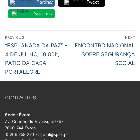
Partilhar
Tweet
Siga-nos
Navegação
PREVIOUS
NEXT
de
Previous
Next
“ESPLANADA DA PAZ” –
ENCONTRO NACIONAL
post:
post:
artigos
4 DE JULHO, 18:00h,
SOBRE SEGURANÇA
PÁTIO DA CASA,
SOCIAL
PORTALEGRE
CONTACTOS
Sede - Évora
Av. Condes de Vivalva, n.º257
7000-744 Évora
T: 266 758 270 E: geral@spzs.pt