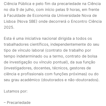
Ciência Pública e pelo fim da precariedade na Ciência
Legislação
no dia 9 de julho, com início pelas 9 horas, em frente
à Faculdade de Economia da Universidade Nova de
Sectores
Lisboa (Nova SBE) onde decorrerá o Encontro Ciência
PRÉ-ESCOLAR
2025.
1º CICLO
Esta é uma iniciativa nacional dirigida a todos os
trabalhadores científicos, independentemente do seu
2º/3º CEB / SECUNDÁRIO
tipo de vínculo laboral (contrato de trabalho por
tempo indeterminado ou a termo, contrato de bolsa
ENSINO ARTÍSTICO
de investigação ou vínculo pontual), da sua função
(investigadores, docentes, técnicos, gestores de
EDUCAÇÃO ESPECIAL
ciência e profissionais com funções próximas) ou do
PARTICULAR / IPSS / MISERICÓRDIAS
seu grau académico (doutorados e não-doutorados).
ENSINO SUPERIOR
Lutamos por:
PROFESSORES CONTRATADOS
– Precariedade