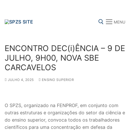
Skip
to
content
MENU
Search for:
ENCONTRO DEC(i)ÊNCIA – 9 DE
JULHO, 9H00, NOVA SBE
CARCAVELOS
FENPROF
CGTP-IN
FRENTE COMUM
JULHO 4, 2025
ENSINO SUPERIOR
Search
for:
O SPZS, organizado na FENPROF, em conjunto com
outras estruturas e organizações do setor da ciência e
sindicalização
do ensino superior, convoca todos os trabalhadores
Notícias
científicos para uma concentração em defesa da