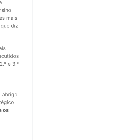
a
nsino
es mais
 que diz
aís
scutidos
.º e 3.º
o abrigo
tégico
a os