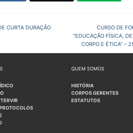
S CONTRATADOS
egação
POSENTADOS
Next
DE CURTA DURAÇÃO
CURSO DE F
post:
“EDUCAÇÃO FÍSICA, D
gos
CORPO E ÉTICA” – 
S
QUEM SOMOS
ÍDICO
HISTÓRIA
ÃO
CORPOS GERENTES
NTERVIR
ESTATUTOS
/PROTOCOLOS
E
O