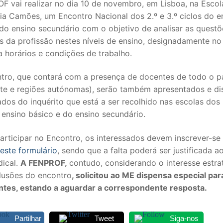
F vai realizar no dia 10 de novembro, em Lisboa, na Escol
ia Camões, um Encontro Nacional dos 2.º e 3.º ciclos do e
do ensino secundário com o objetivo de analisar as questõ
s da profissão nestes níveis de ensino, designadamente no
a horários e condições de trabalho.
tro, que contará com a presença de docentes de todo o p
nte e regiões autónomas), serão também apresentados e di
ados do inquérito que está a ser recolhido nas escolas dos 2
 ensino básico e do ensino secundário.
SECUNDÁRIO
articipar no Encontro, os interessados devem inscrever-se
este formulário
, sendo que a falta poderá ser justificada a
TICO
dical.
A FENPROF,
contudo, considerando o interesse estra
lusões do encontro
, solicitou ao ME dispensa especial par
PECIAL
antes, estando a aguardar a correspondente resposta.
 IPSS / MISERICÓRDIAS
Partilhar
Tweet
Siga-nos
RIOR