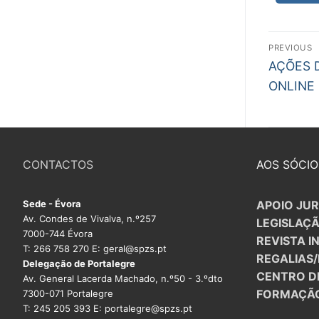
PROFESSORE
Nav
PREVIOUS
DOCENTES A
Previous
de
AÇÕES 
post:
ONLINE
Formação
arti
Área de Sócios
Revista Intervir
CONTACTOS
AOS SÓCIO
Contactos
Sede - Évora
APOIO JUR
Av. Condes de Vivalva, n.º257
LEGISLAÇ
7000-744 Évora
REVISTA I
T: 266 758 270 E: geral@spzs.pt
REGALIAS
Delegação de Portalegre
CENTRO D
Av. General Lacerda Machado, n.º50 - 3.ºdto
FORMAÇÃ
7300-071 Portalegre
T: 245 205 393 E: portalegre@spzs.pt