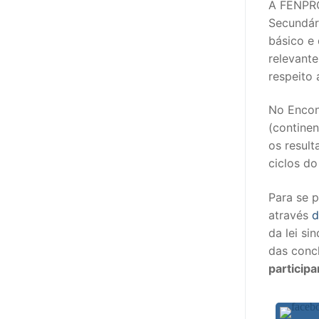
A FENPRO
sindicalização
Secundár
Notícias
básico e 
relevante
Legislação
respeito 
Sectores
No Encon
(contine
PRÉ-ESCOLAR
os result
1º CICLO
ciclos do
2º/3º CEB / 
Para se p
através
d
ENSINO ARTÍS
da lei sin
das conc
EDUCAÇÃO ES
particip
PARTICULAR /
ENSINO SUPE