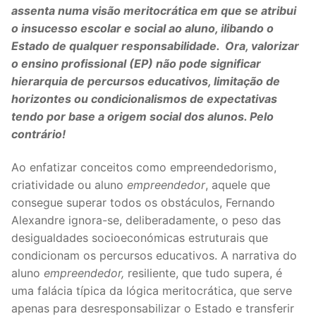
assenta numa visão meritocrática em que se atribui
Legislação
o insucesso escolar e social ao aluno, ilibando o
Estado de qualquer responsabilidade. Ora, valorizar
Sectores
o ensino profissional (EP) não pode significar
PRÉ-ESCOLAR
hierarquia de percursos educativos, limitação de
horizontes ou condicionalismos de expectativas
1º CICLO
tendo por base a origem social dos alunos. Pelo
contrário!
2º/3º CEB / SECUNDÁRIO
Ao enfatizar conceitos como empreendedorismo,
ENSINO ARTÍSTICO
criatividade ou aluno
empreendedor
, aquele que
consegue superar todos os obstáculos, Fernando
EDUCAÇÃO ESPECIAL
Alexandre ignora-se, deliberadamente, o peso das
PARTICULAR / IPSS / MISERICÓRDIAS
desigualdades socioeconómicas estruturais que
condicionam os percursos educativos. A narrativa do
ENSINO SUPERIOR
aluno
empreendedor,
resiliente, que tudo supera, é
uma falácia típica da lógica meritocrática, que serve
PROFESSORES CONTRATADOS
apenas para desresponsabilizar o Estado e transferir