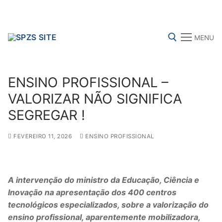
Skip
to
content
MENU
Search for:
ENSINO PROFISSIONAL –
VALORIZAR NÃO SIGNIFICA
SEGREGAR !
FENPROF
CGTP-IN
FRENTE COMUM
FEVEREIRO 11, 2026
ENSINO PROFISSIONAL
Search
for:
A intervenção do ministro da Educação, Ciência e
Inovação na apresentação dos 400 centros
sindicalização
tecnológicos especializados, sobre a valorização do
Notícias
ensino profissional, aparentemente mobilizadora,