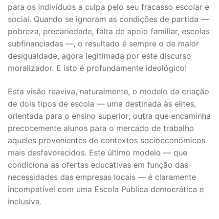
para os indivíduos a culpa pelo seu fracasso escolar e
DOCENTES APOSENTADOS
social. Quando se ignoram as condições de partida —
Formação
pobreza, precariedade, falta de apoio familiar, escolas
subfinanciadas —, o resultado é sempre o de maior
Área de Sócios
desigualdade, agora legitimada por este discurso
moralizador. E isto é profundamente ideológico!
Revista Intervir
Esta visão reaviva, naturalmente, o modelo da criação
Contactos
de dois tipos de escola — uma destinada às elites,
orientada para o ensino superior; outra que encaminha
precocemente alunos para o mercado de trabalho
aqueles provenientes de contextos socioeconómicos
mais desfavorecidos. Este último modelo — que
condiciona as ofertas educativas em função das
necessidades das empresas locais — é claramente
incompatível com uma Escola Pública democrática e
inclusiva.