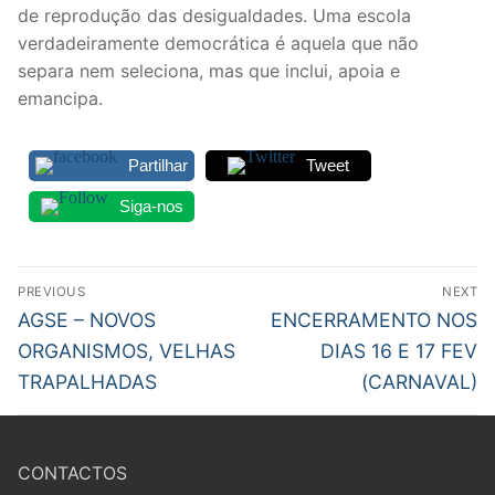
de reprodução das desigualdades. Uma escola
verdadeiramente democrática é aquela que não
separa nem seleciona, mas que inclui, apoia e
emancipa.
Partilhar
Tweet
Siga-nos
Navegação
PREVIOUS
NEXT
de
Previous
Next
AGSE – NOVOS
ENCERRAMENTO NOS
post:
post:
artigos
ORGANISMOS, VELHAS
DIAS 16 E 17 FEV
TRAPALHADAS
(CARNAVAL)
CONTACTOS