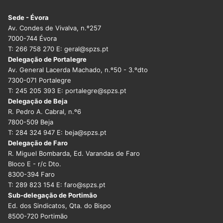
Sede - Évora
Av. Condes de Vivalva, n.º257
7000-744 Évora
T: 266 758 270 E: geral@spzs.pt
Delegação de Portalegre
Av. General Lacerda Machado, n.º50 - 3.ºdto
7300-071 Portalegre
T: 245 205 393 E: portalegre@spzs.pt
Delegação de Beja
R. Pedro A. Cabral, n.º6
7800-509 Beja
T: 284 324 947 E: beja@spzs.pt
Delegação de Faro
R. Miguel Bombarda, Ed. Varandas de Faro
Bloco E - r/c Dto.
8300-394 Faro
T: 289 823 154 E: faro@spzs.pt
Sub-delegação de Portimão
Ed. dos Sindicatos, Qta. do Bispo
8500-720 Portimão