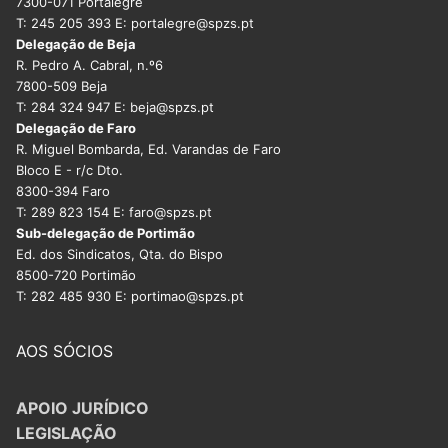
7300-071 Portalegre
DOCENTES APOSENTADOS
T: 245 205 393 E: portalegre@spzs.pt
Delegação de Beja
Formação
R. Pedro A. Cabral, n.º6
7800-509 Beja
Área de Sócios
T: 284 324 947 E: beja@spzs.pt
Delegação de Faro
Revista Intervir
R. Miguel Bombarda, Ed. Varandas de Faro
Bloco E - r/c Dto.
Contactos
8300-394 Faro
T: 289 823 154 E: faro@spzs.pt
Sub-delegação de Portimão
Ed. dos Sindicatos, Qta. do Bispo
8500-720 Portimão
T: 282 485 930 E: portimao@spzs.pt
AOS SÓCIOS
APOIO JURÍDICO
LEGISLAÇÃO