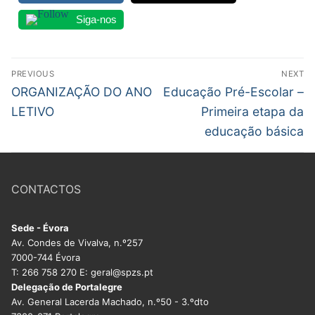
Legislação
Siga-nos
Sectores
Navegação
PREVIOUS
NEXT
PRÉ-ESCOLAR
de
Previous
Next
ORGANIZAÇÃO DO ANO
Educação Pré-Escolar –
post:
post:
artigos
LETIVO
Primeira etapa da
1º CICLO
educação básica
2º/3º CEB / SECUNDÁRIO
ENSINO ARTÍSTICO
CONTACTOS
EDUCAÇÃO ESPECIAL
Sede - Évora
PARTICULAR / IPSS / MISERICÓRDIAS
Av. Condes de Vivalva, n.º257
7000-744 Évora
ENSINO SUPERIOR
T: 266 758 270 E: geral@spzs.pt
Delegação de Portalegre
PROFESSORES CONTRATADOS
Av. General Lacerda Machado, n.º50 - 3.ºdto