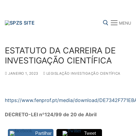
Skip
to
content
MENU
Search for:
ESTATUTO DA CARREIRA DE
INVESTIGAÇÃO CIENTÍFICA
JANEIRO 1, 2023
LEGISLAÇÃO INVESTIGAÇÃO CIENTÍFICA
FENPROF
CGTP-IN
FRENTE COMUM
Search
https://www.fenprof.pt/media/download/DE7342F771EB
for:
DECRETO-LEI nº124/99 de 20 de Abril
sindicalização
Notícias
Partilhar
Tweet