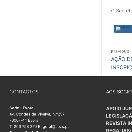
O Secret
Nav
PREVIOUS
Previous
de
AÇÃO D
post:
INSCRI
arti
CONTACTOS
AOS SÓCIO
Sede - Évora
APOIO JUR
Av. Condes de Vivalva, n.º257
LEGISLAÇ
7000-744 Évora
REVISTA I
T: 266 758 270 E: geral@spzs.pt
REGALIAS