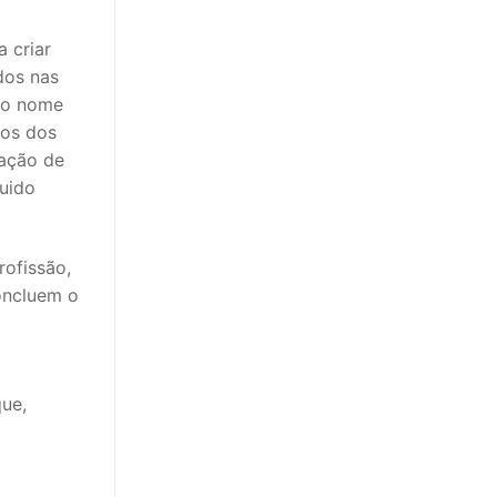
 criar
dos nas
elo nome
tos dos
tação de
guido
rofissão,
oncluem o
ue,