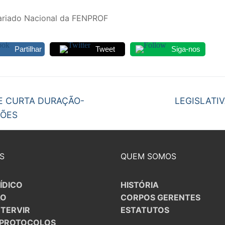
ariado Nacional da FENPROF
Partilhar
Tweet
Siga-nos
egação
Next
E CURTA DURAÇÃO-
LEGISLATI
post:
ÇÕES
gos
S
QUEM SOMOS
ÍDICO
HISTÓRIA
ÃO
CORPOS GERENTES
NTERVIR
ESTATUTOS
/PROTOCOLOS