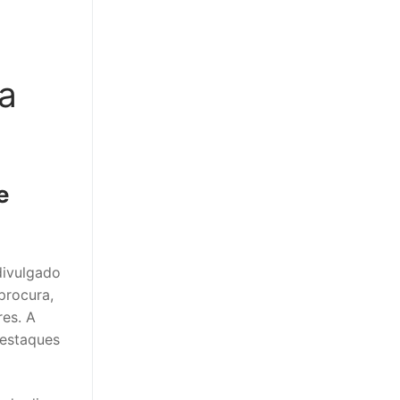
da
e
divulgado
procura,
res. A
destaques