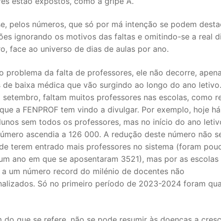
res estão expostos, como a gripe A.
se, pelos números, que só por má intenção se podem desta
ões ignorando os motivos das faltas e omitindo-se a real 
, face ao universo de dias de aulas por ano.
 problema da falta de professores, ele não decorre, apena
s de baixa médica que vão surgindo ao longo do ano letivo
m setembro, faltam muitos professores nas escolas, como 
que a FENPROF tem vindo a divulgar. Por exemplo, hoje há
lunos sem todos os professores, mas no início do ano leti
número ascendia a 126 000. A redução deste número não s
 de terem entrado mais professores no sistema (foram pou
um ano em que se aposentaram 3521), mas por as escolas
o a um número record do milénio de docentes não
onalizados. Só no primeiro período de 2023-2024 foram qu
m do que se refere, não se pode resumir às doenças a cres