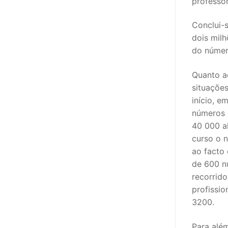
professo
Conclui-
dois milh
do número
Quanto ao
situaçõe
início, e
números 
40 000 a
curso o 
ao facto
de 600 n
recorrid
profissi
3200.
Para alé