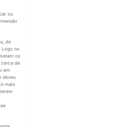
car os
dimensão
s, de
. Logo no
revelam os
 cerca de
vo em
e deveu
co mais
 terem
ase
cente