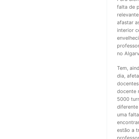
falta de
relevant
afastar a
interior 
envelheci
professor
no Algar
Tem, aind
dia, afet
docentes
docente 
5000 turm
diferente
uma falt
encontra
estão a t
professo