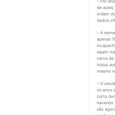
– Por ano
de aulas;
PROFESSORE
ordem do
dados ofi
DOCENTES A
Formação
– A esma
apenas 1
Área de Sócios
incapacit
sejam ma
Revista Intervir
cerca de
todos au
Contactos
mesmo nã
– O estud
os anos 
curta dur
havendo 
são agor