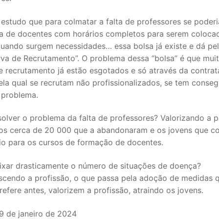
estudo que para colmatar a falta de professores se poderia
a de docentes com horários completos para serem coloca
quando surgem necessidades… essa bolsa já existe e dá p
rva de Recrutamento”. O problema dessa “bolsa” é que mui
e recrutamento já estão esgotados e só através da contra
ela qual se recrutam não profissionalizados, se tem conse
o problema.
lver o problema da falta de professores? Valorizando a p
 os cerca de 20 000 que a abandonaram e os jovens que c
io para os cursos de formação de docentes.
xar drasticamente o número de situações de doença?
scendo a profissão, o que passa pela adoção de medidas q
efere antes, valorizem a profissão, atraindo os jovens.
9 de janeiro de 2024