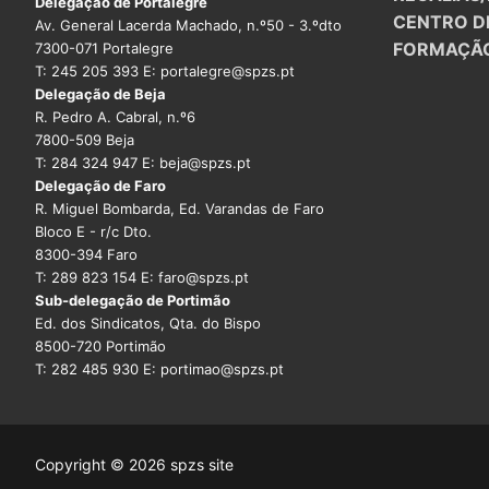
Delegação de Portalegre
CENTRO D
Av. General Lacerda Machado, n.º50 - 3.ºdto
FORMAÇÃ
7300-071 Portalegre
T: 245 205 393 E: portalegre@spzs.pt
Delegação de Beja
R. Pedro A. Cabral, n.º6
7800-509 Beja
T: 284 324 947 E: beja@spzs.pt
Delegação de Faro
R. Miguel Bombarda, Ed. Varandas de Faro
Bloco E - r/c Dto.
8300-394 Faro
T: 289 823 154 E: faro@spzs.pt
Sub-delegação de Portimão
Ed. dos Sindicatos, Qta. do Bispo
8500-720 Portimão
T: 282 485 930 E: portimao@spzs.pt
Copyright © 2026 spzs site