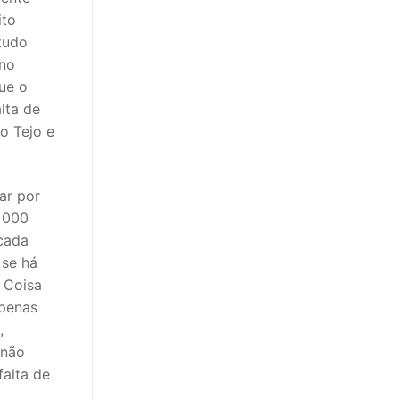
ito
tudo
 no
que o
lta de
o Tejo e
ar por
1 000
cada
 se há
 Coisa
apenas
,
 não
falta de