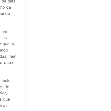
 de dias
smo da
egundo
e em
elas
a que já
vendo
das, nem
porque o
 incluiu
as de
ior,
s que
e os