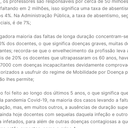
, os professores são responsáveis por cerca de 50 milhões
 faltando em 2 milhões, isso significa uma taxa de absenti
S CONTRATADOS
s 4%. Na Administração Pública, a taxa de absentismo, s
ciais, é de 7%;
POSENTADOS
gadora maioria das faltas de longa duração concentram-s
0% dos docentes, o que significa doenças graves, muitas d
antes; recorda-se que o envelhecimento da profissão leva 
is de 20% os docentes que ultrapassaram os 60 anos, ha
 7000 com doenças incapacitantes devidamente comprova
torizados a usufruir do regime de Mobilidade por Doença 
o lhes permite;
o foi feito ao longo dos últimos 5 anos, o que significa que
da pandemia Covid-19, na maioria dos casos levando a falt
ação, mas, em muitos outros, a ausências de duração super
ainda hoje docentes com sequelas daquela infeção e outro
a infetados, para além de outras doenças contagiosas a qu