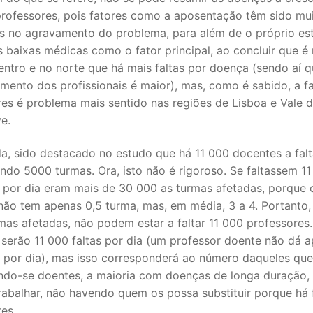
 professores, pois fatores como a aposentação têm sido mu
es no agravamento do problema, para além de o próprio es
s baixas médicas como o fator principal, ao concluir que é
centro e no norte que há mais faltas por doença (sendo aí 
mento dos profissionais é maior), mas, como é sabido, a fa
es é problema mais sentido nas regiões de Lisboa e Vale d
ve.
a, sido destacado no estudo que há 11 000 docentes a falt
ando 5000 turmas. Ora, isto não é rigoroso. Se faltassem 1
 por dia eram mais de 30 000 as turmas afetadas, porque 
não tem apenas 0,5 turma, mas, em média, 3 a 4. Portanto,
as afetadas, não podem estar a faltar 11 000 professores.
 serão 11 000 faltas por dia (um professor doente não dá 
a por dia), mas isso corresponderá ao número daqueles que
ndo-se doentes, a maioria com doenças de longa duração,
rabalhar, não havendo quem os possa substituir porque há 
res.