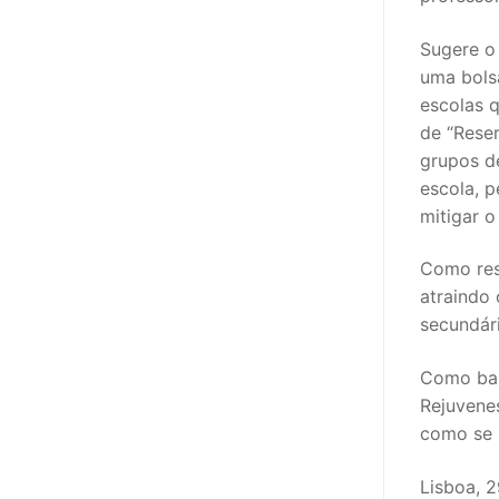
Sugere o 
uma bols
escolas 
de “Rese
grupos d
escola, p
mitigar 
Como reso
atraindo
secundár
Como bai
Rejuvene
como se r
Lisboa, 2