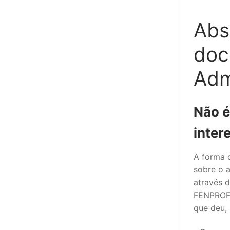
sindicalização
Abs
Notícias
doc
Legislação
Sectores
Adm
PRÉ-ESCOLAR
Não é
1º CICLO
inter
2º/3º CEB / 
A forma 
ENSINO ARTÍS
sobre o a
através d
EDUCAÇÃO ES
FENPROF,
PARTICULAR /
que deu, 
ENSINO SUPE