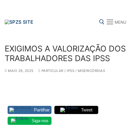
Skip
to
content
MENU
Search for:
EXIGIMOS A VALORIZAÇÃO DOS
TRABALHADORES DAS IPSS
MAIO 26, 2025
PARTICULAR / IPSS / MISERICÓRDIAS
FENPROF
CGTP-IN
FRENTE COMUM
Search
for:
Partilhar
Tweet
sindicalização
Siga-nos
Notícias