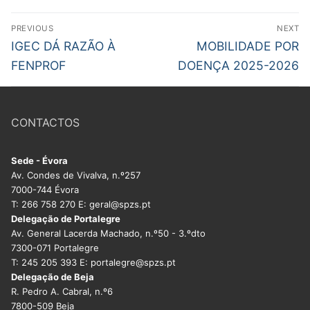
Legislação
Navegação
PREVIOUS
NEXT
de
Previous
Next
IGEC DÁ RAZÃO À
MOBILIDADE POR
Sectores
post:
post:
artigos
FENPROF
DOENÇA 2025-2026
PRÉ-ESCOLAR
1º CICLO
CONTACTOS
2º/3º CEB / SECUNDÁRIO
Sede - Évora
ENSINO ARTÍSTICO
Av. Condes de Vivalva, n.º257
7000-744 Évora
EDUCAÇÃO ESPECIAL
T: 266 758 270 E: geral@spzs.pt
Delegação de Portalegre
PARTICULAR / IPSS / MISERICÓRDIAS
Av. General Lacerda Machado, n.º50 - 3.ºdto
7300-071 Portalegre
ENSINO SUPERIOR
T: 245 205 393 E: portalegre@spzs.pt
Delegação de Beja
PROFESSORES CONTRATADOS
R. Pedro A. Cabral, n.º6
7800-509 Beja