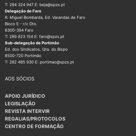
DOCENTES APOSENTADOS
T: 284 324 947 E: beja@spzs.pt
Delegação de Faro
Formação
R. Miguel Bombarda, Ed. Varandas de Faro
Bloco E - r/c Dto.
8300-394 Faro
Área de Sócios
T: 289 823 154 E: faro@spzs.pt
Sub-delegação de Portimão
Revista Intervir
Ed. dos Sindicatos, Qta. do Bispo
8500-720 Portimão
Contactos
T: 282 485 930 E: portimao@spzs.pt
AOS SÓCIOS
APOIO JURÍDICO
LEGISLAÇÃO
REVISTA INTERVIR
REGALIAS/PROTOCOLOS
CENTRO DE FORMAÇÃO