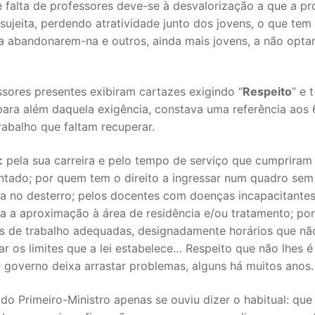
 falta de professores deve-se à desvalorização a que a pr
sujeita, perdendo atratividade junto dos jovens, o que tem
S CONTRATADOS
 a abandonarem-na e outros, ainda mais jovens, a não opta
POSENTADOS
sores presentes exibiram cartazes exigindo “
Respeito
” e 
para além daquela exigência, constava uma referência aos
abalho que faltam recuperar.
:
pela sua carreira e pelo tempo de serviço que cumpriram
ntado; por quem tem o direito a ingressar num quadro sem 
za no desterro; pelos docentes com doenças incapacitante
da a aproximação à área de residência e/ou tratamento; por
s de trabalho adequadas, designadamente horários que n
ar os limites que a lei estabelece… Respeito que não lhes é
 governo deixa arrastar problemas, alguns há muitos anos.
do Primeiro-Ministro apenas se ouviu dizer o habitual: que