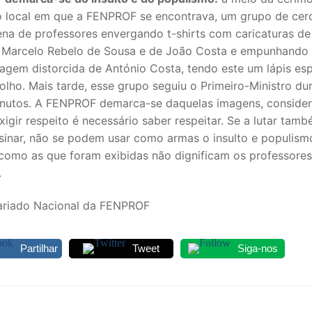
no local em que a FENPROF se encontrava, um grupo de cer
na de professores envergando t-shirts com caricaturas d
 Marcelo Rebelo de Sousa e de João Costa e empunhando 
agem distorcida de António Costa, tendo este um lápis es
lho. Mais tarde, esse grupo seguiu o Primeiro-Ministro du
inutos. A FENPROF demarca-se daquelas imagens, conside
xigir respeito é necessário saber respeitar. Se a lutar tam
nsinar, não se podem usar como armas o insulto e populism
como as que foram exibidas não dignificam os professores
.
ariado Nacional da FENPROF
Partilhar
Tweet
Siga-nos
egação