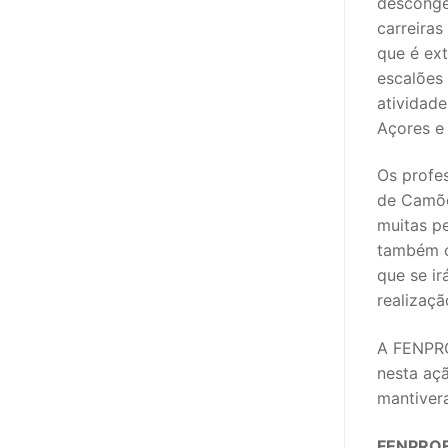
descongel
carreiras
que é ex
escalões
atividade
Açores e
Os profe
de Camõe
muitas p
também c
que se ir
realizaçã
A FENPRO
nesta aç
mantiver
FENPROF 