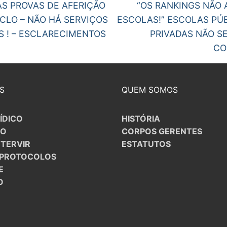
Next
ÀS PROVAS DE AFERIÇÃO
“OS RANKINGS NÃO 
post:
ICLO – NÃO HÁ SERVIÇOS
ESCOLAS!” ESCOLAS PÚB
gos
S ! – ESCLARECIMENTOS
PRIVADAS NÃO S
CO
S
QUEM SOMOS
ÍDICO
HISTÓRIA
ÃO
CORPOS GERENTES
NTERVIR
ESTATUTOS
/PROTOCOLOS
E
O