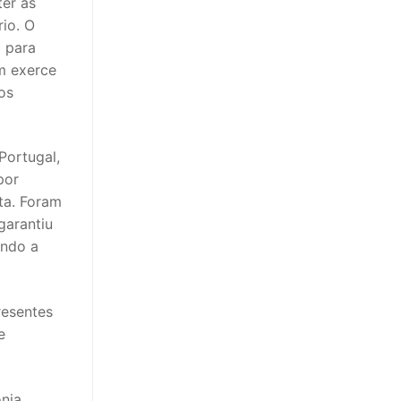
ter as
rio. O
m para
m exerce
os
Portugal,
por
ta. Foram
garantiu
indo a
resentes
e
nia