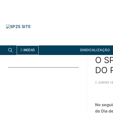
Skip
to
content
INÍCIO
SINDICALIZAÇÃO
O S
DO 
Search for:
FENPROF
CGTP-IN
JUNHO 12
Search
for:
No segui
do Dia d