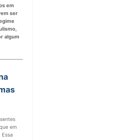
sos em
evem ser
regime
ulismo,
or algum
—————
na
rmas
esentes
 que em
. Essa