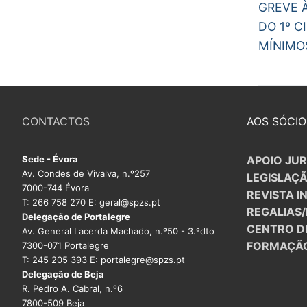
Previous
de
GREVE 
post:
DO 1º C
arti
MÍNIMO
CONTACTOS
AOS SÓCIO
Sede - Évora
APOIO JUR
Av. Condes de Vivalva, n.º257
LEGISLAÇ
7000-744 Évora
REVISTA I
T: 266 758 270 E: geral@spzs.pt
REGALIAS
Delegação de Portalegre
CENTRO D
Av. General Lacerda Machado, n.º50 - 3.ºdto
FORMAÇÃ
7300-071 Portalegre
T: 245 205 393 E: portalegre@spzs.pt
Delegação de Beja
R. Pedro A. Cabral, n.º6
7800-509 Beja