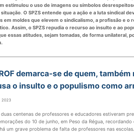
nem estimulou o uso de imagens ou símbolos desrespeito
 situação
.
O SPZS entende que a ação e a luta sindical d
as em moldes que elevem o sindicalismo, a profissão e o 
ico.
Assim, o SPZS repudia o recurso ao insulto e ao pop
e essas atitudes, sejam tomadas, de forma unilateral, p
u.
————————————————————————————
ROF demarca-se de quem, também 
SECUNDÁRIO
 usa o insulto e o populismo como a
TICO
, 2023
PECIAL
 duas centenas de professores e educadores estiveram pr
 IPSS / MISERICÓRDIAS
morações do 10 de junho, em Peso da Régua, recordando
há um grave problema de falta de professores nas escolas
RIOR