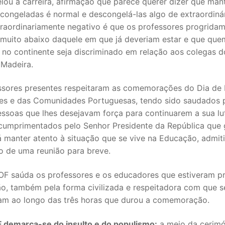
ou a carreira, afirmação que parece querer dizer que man
 congeladas é normal e descongelá-las algo de extraordiná
traordinariamente negativo é que os professores progrida
 muito abaixo daquele em que já deveriam estar e que que
 no continente seja discriminado em relação aos colegas d
 Madeira.
ssores presentes respeitaram as comemorações do Dia de 
s e das Comunidades Portuguesas, tendo sido saudados 
essoas que lhes desejavam força para continuarem a sua lu
umprimentados pelo Senhor Presidente da República que 
á manter atento à situação que se vive na Educação, admit
o de uma reunião para breve.
F saúda os professores e os educadores que estiveram p
ão, também pela forma civilizada e respeitadora com que s
am ao longo das três horas que durou a comemoração.
demarca-se do insulto e do populismo:
a meio da cerimó