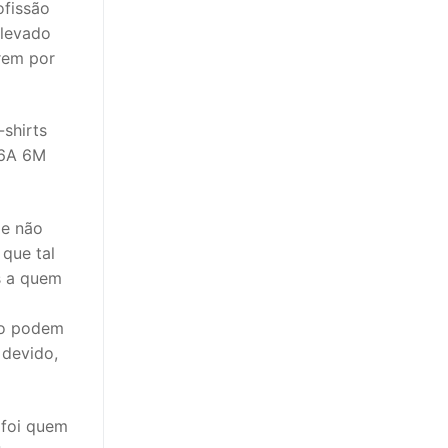
ofissão
 levado
rem por
t-shirts
 6A 6M
 e não
que tal
s a quem
ão podem
 devido,
 foi quem