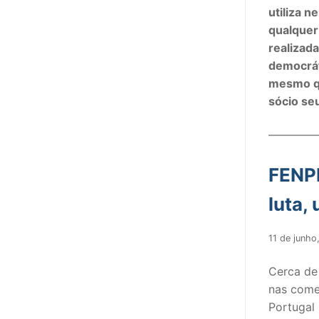
sindicalização
utiliza 
qualquer
Notícias
realizad
democrát
Legislação
mesmo qu
Sectores
sócio se
PRÉ-ESCOLAR
————
1º CICLO
FENP
2º/3º CEB / 
luta,
ENSINO ARTÍS
11 de junho
EDUCAÇÃO ES
Cerca de
PARTICULAR /
nas come
Portugal 
ENSINO SUPE