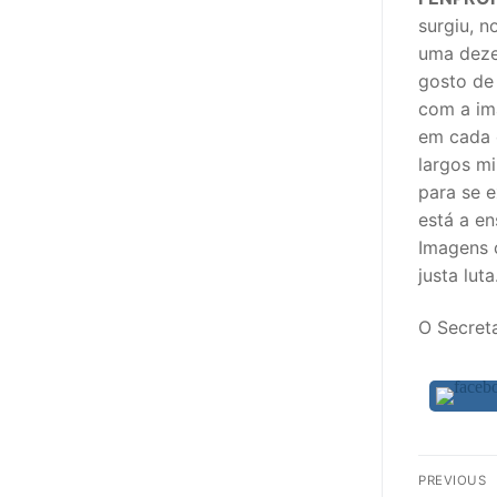
surgiu, 
uma deze
gosto de
com a im
em cada o
largos m
para se e
está a e
Imagens 
justa luta
O Secret
Nav
PREVIOUS