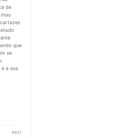
ca de
e mau
cartazes
petado
rante
rando que
bém se
o.
 e a sua
NEXT