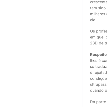
crescente
tem sido 
PROFESSORE
milhares
ela.
DOCENTES A
Formação
Os profes
em que, 
Área de Sócios
23D de tr
Revista Intervir
Respeito
lhes é co
Contactos
se tradu
é rejeita
condiçõe
ultrapass
quando o
Da parte 