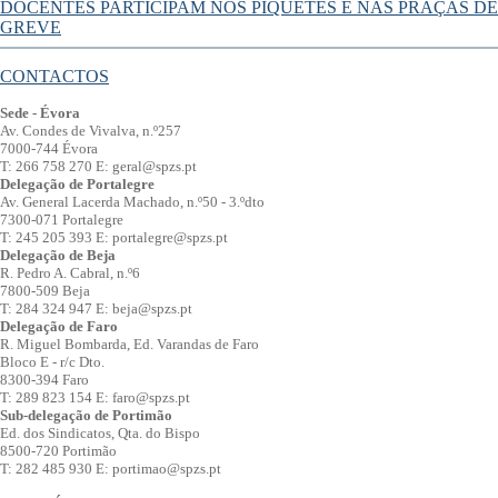
artigos
post:
DOCENTES PARTICIPAM NOS PIQUETES E NAS PRAÇAS DE
GREVE
CONTACTOS
Sede - Évora
Av. Condes de Vivalva, n.º257
7000-744 Évora
T: 266 758 270 E: geral@spzs.pt
Delegação de Portalegre
Av. General Lacerda Machado, n.º50 - 3.ºdto
7300-071 Portalegre
T: 245 205 393 E: portalegre@spzs.pt
Delegação de Beja
R. Pedro A. Cabral, n.º6
7800-509 Beja
T: 284 324 947 E: beja@spzs.pt
Delegação de Faro
R. Miguel Bombarda, Ed. Varandas de Faro
Bloco E - r/c Dto.
8300-394 Faro
T: 289 823 154 E: faro@spzs.pt
Sub-delegação de Portimão
Ed. dos Sindicatos, Qta. do Bispo
8500-720 Portimão
T: 282 485 930 E: portimao@spzs.pt