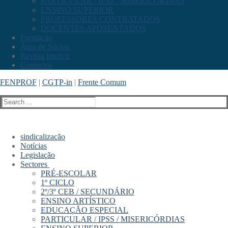
PARTICULAR / IPSS / MISERICÓRDIAS
ENSINO SUPERIOR
PROFESSORES CONTRATADOS
DOCENTES APOSENTADOS
Formação
Área de Sócios
Revista Intervir
Contactos
FENPROF
|
CGTP-in
|
Frente Comum
Search
for:
sindicalização
Notícias
Legislação
Sectores
PRÉ-ESCOLAR
1º CICLO
2º/3º CEB / SECUNDÁRIO
ENSINO ARTÍSTICO
EDUCAÇÃO ESPECIAL
PARTICULAR / IPSS / MISERICÓRDIAS