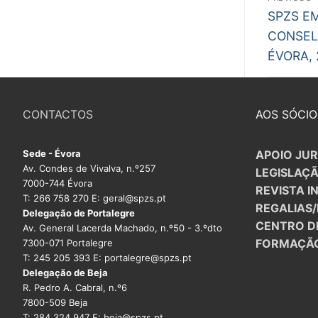
Previous
de
SPZS E
post:
CONSEL
arti
ÉVORA,
CONTACTOS
AOS SÓCIO
Sede - Évora
APOIO JUR
Av. Condes de Vivalva, n.º257
LEGISLAÇ
7000-744 Évora
REVISTA I
T: 266 758 270 E: geral@spzs.pt
REGALIAS
Delegação de Portalegre
CENTRO D
Av. General Lacerda Machado, n.º50 - 3.ºdto
FORMAÇÃ
7300-071 Portalegre
T: 245 205 393 E: portalegre@spzs.pt
Delegação de Beja
R. Pedro A. Cabral, n.º6
7800-509 Beja
T: 284 324 947 E: beja@spzs.pt