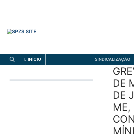
Skip
to
content
INÍCIO
SINDICALIZAÇÃO
GRE
DE 
Search for:
DE 
FENPROF
CGTP-IN
ME,
Search
CON
for:
MÍN