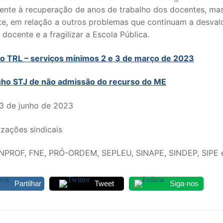
mente à recuperação de anos de trabalho dos docentes, mas
te, em relação a outros problemas que continuam a desvalo
 docente e a fragilizar a Escola Pública.
o TRL – serviços mínimos 2 e 3 de março de 2023
ho STJ de não admissão do recurso do ME
23 de junho de 2023
zações sindicais
NPROF, FNE, PRÓ-ORDEM, SEPLEU, SINAPE, SINDEP, SIPE 
Partilhar
Tweet
Siga-nos
egação