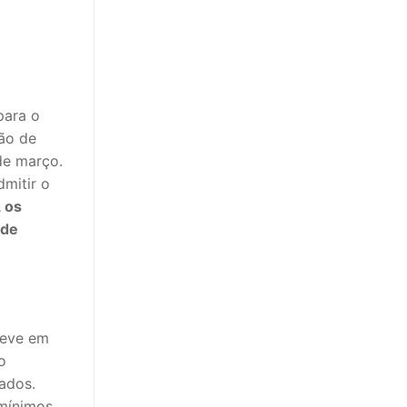
para o
ção de
de março.
dmitir o
, os
 de
reve em
o
ados.
mínimos,