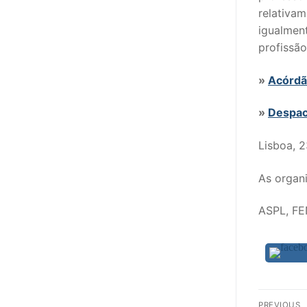
relativa
igualmen
profissão
»
Acórdã
»
Despac
Lisboa, 
As organi
ASPL, FE
Nav
PREVIOUS