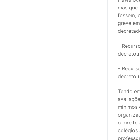
mas que 
PROFESSORE
fossem, o
greve em
DOCENTES A
decretad
Formação
– Recurso
Área de Sócios
decretou
Revista Intervir
– Recurso
decretou
Contactos
Tendo em
avaliaçõ
mínimos 
organiza
o direito
colégios 
professo