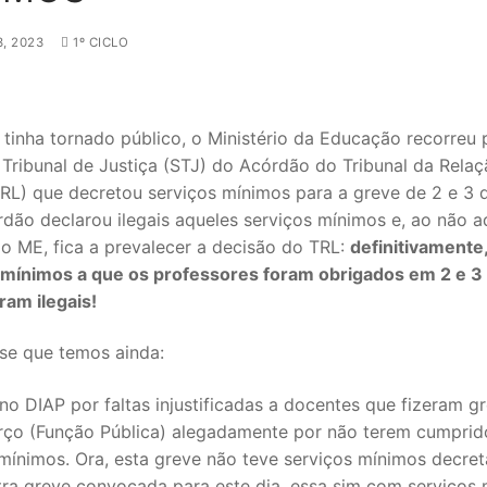
, 2023
1º CICLO
tinha tornado público, o Ministério da Educação recorreu 
Tribunal de Justiça (STJ) do Acórdão do Tribunal da Rela
TRL) que decretou serviços mínimos para a greve de 2 e 3 
dão declarou ilegais aqueles serviços mínimos e, ao não a
o ME, fica a prevalecer a decisão do TRL:
definitivamente
 mínimos a que os professores foram obrigados em 2 e 3
SECUNDÁRIO
ram ilegais!
TICO
se que temos ainda:
PECIAL
no DIAP por faltas injustificadas a docentes que fizeram g
rço (Função Pública) alegadamente por não terem cumprid
 IPSS / MISERICÓRDIAS
mínimos. Ora, esta greve não teve serviços mínimos decret
RIOR
tra greve convocada para este dia, essa sim com serviços 