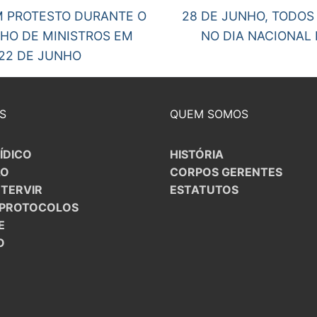
Next
M PROTESTO DURANTE O
28 DE JUNHO, TODOS
post:
HO DE MINISTROS EM
NO DIA NACIONAL 
gos
 22 DE JUNHO
S
QUEM SOMOS
ÍDICO
HISTÓRIA
ÃO
CORPOS GERENTES
NTERVIR
ESTATUTOS
/PROTOCOLOS
E
O