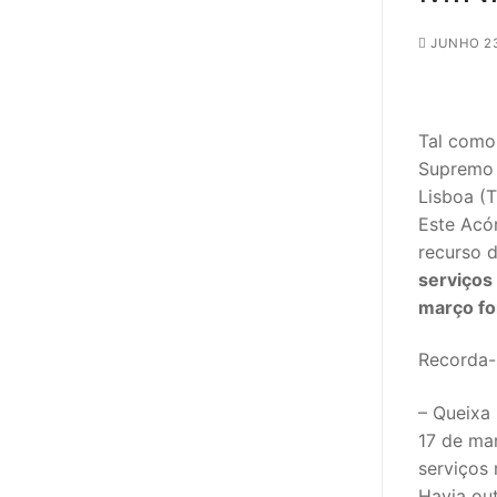
sindicalização
JUNHO 23
Notícias
Legislação
Tal como 
Sectores
Supremo 
Lisboa (
PRÉ-ESCOLAR
Este Acór
1º CICLO
recurso d
serviços
2º/3º CEB / 
março fo
ENSINO ARTÍS
Recorda-
EDUCAÇÃO ES
– Queixa 
17 de ma
PARTICULAR /
serviços 
ENSINO SUPE
Havia ou