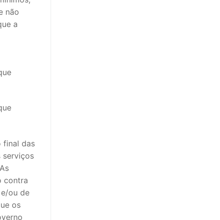
e não
que a
que
que
final das
 serviços
 As
o contra
 e/ou de
que os
overno