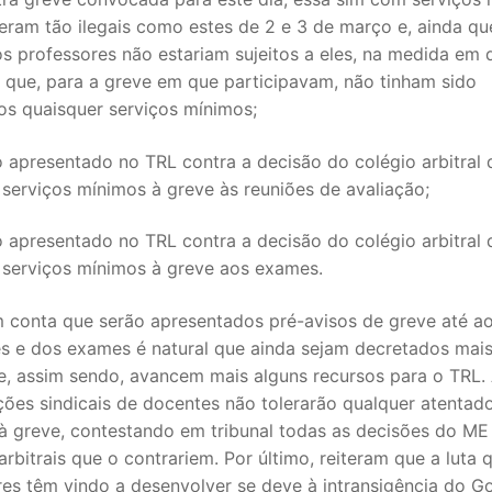
eram tão ilegais como estes de 2 e 3 de março e, ainda qu
S CONTRATADOS
s professores não estariam sujeitos a eles, na medida em 
 que, para a greve em que participavam, não tinham sido
POSENTADOS
os quaisquer serviços mínimos;
 apresentado no TRL contra a decisão do colégio arbitral 
 serviços mínimos à greve às reuniões de avaliação;
 apresentado no TRL contra a decisão do colégio arbitral 
 serviços mínimos à greve aos exames.
 conta que serão apresentados pré-avisos de greve até ao 
es e dos exames é natural que ainda sejam decretados mais
e, assim sendo, avancem mais alguns recursos para o TRL.
ções sindicais de docentes não tolerarão qualquer atentad
 à greve, contestando em tribunal todas as decisões do ME
arbitrais que o contrariem. Por último, reiteram que a luta 
res têm vindo a desenvolver se deve à intransigência do G