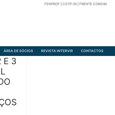
FENPROF
|
CGTP-IN
|
FRENTE COMUM
ÁREA DE SÓCIOS
REVISTA INTERVIR
CONTACTOS
 E 3
AL
 DO
IÇOS