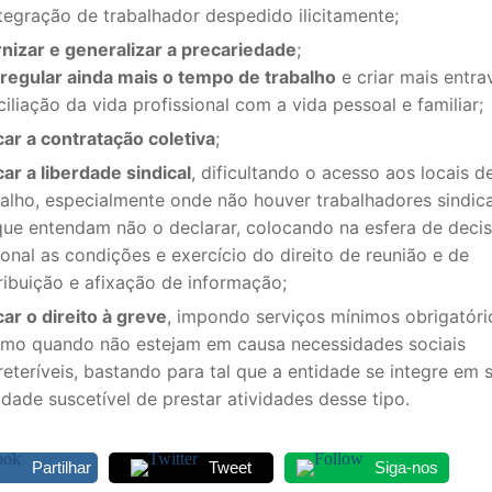
tegração de trabalhador despedido ilicitamente;
rnizar e generalizar a precariedade
;
regular ainda mais o tempo de trabalho
e criar mais entra
iliação da vida profissional com a vida pessoal e familiar;
car a contratação coletiva
;
ar a liberdade sindical
, dificultando o acesso aos locais d
balho, especialmente onde não houver trabalhadores sindica
que entendam não o declarar, colocando na esfera de deci
onal as condições e exercício do direito de reunião e de
ribuição e afixação de informação;
ar o direito à greve
, impondo serviços mínimos obrigatóri
mo quando não estejam em causa necessidades sociais
eteríveis, bastando para tal que a entidade se integre em 
idade suscetível de prestar atividades desse tipo.
Partilhar
Tweet
Siga-nos