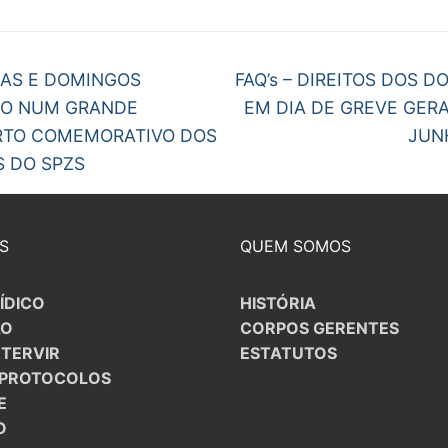
egação
Next
AS E DOMINGOS
FAQ’s – DIREITOS DOS 
post:
O NUM GRANDE
EM DIA DE GREVE GERA
gos
TO COMEMORATIVO DOS
JUN
S DO SPZS
S
QUEM SOMOS
ÍDICO
HISTÓRIA
ÃO
CORPOS GERENTES
NTERVIR
ESTATUTOS
/PROTOCOLOS
E
O