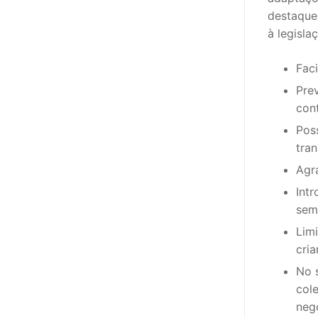
destaque 
PROFESSORE
à legisla
DOCENTES A
Fac
Formação
Pre
con
Área de Sócios
Pos
tra
Revista Intervir
Agr
Contactos
Int
sem
Lim
cria
No 
col
neg