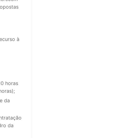
ropostas
ecurso à
10 horas
horas);
e da
ntratação
dro da