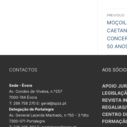
Nav
PREVIOUS
Previous
de
MOÇOIL
post:
CAETAN
arti
CONCER
50 ANO
CONTACTOS
AOS SÓCIO
Sede - Évora
APOIO JUR
Av. Condes de Vivalva, n.º257
LEGISLAÇ
7000-744 Évora
REVISTA I
T: 266 758 270 E: geral@spzs.pt
REGALIAS
Delegação de Portalegre
CENTRO D
Av. General Lacerda Machado, n.º50 - 3.ºdto
FORMAÇÃ
7300-071 Portalegre