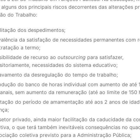
alguns dos principais riscos decorrentes das alterações p
S CONTRATADOS
ção do Trabalho:
POSENTADOS
ilitação dos despedimentos;
valência da satisfação de necessidades permanentes com r
tratação a termo;
sibilidade de recurso ao
outsourcing
para satisfazer,
nsitoriamente, necessidades do sistema educativo;
avamento da desregulação do tempo de trabalho;
rodução do banco de horas individual com aumento de até 
anais, sem aumento da remuneração (até ao limite de 150 
itação do período de amamentação até aos 2 anos de idad
nça;
setor privado, ainda maior facilitação da caducidade da co
etiva, o que terá também inevitáveis consequências no qua
ociação coletiva previsto para a Administração Pública;