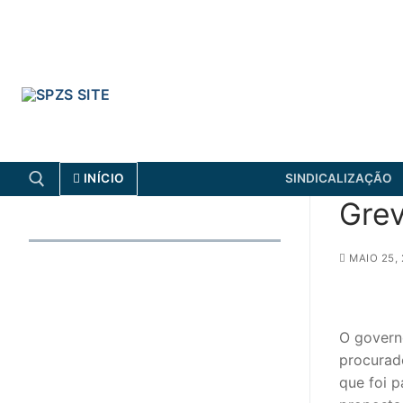
Skip
to
content
INÍCIO
SINDICALIZAÇÃO
Grev
Search for:
MAIO 25,
FENPROF
CGTP-IN
O govern
Search
procurado
for:
que foi 