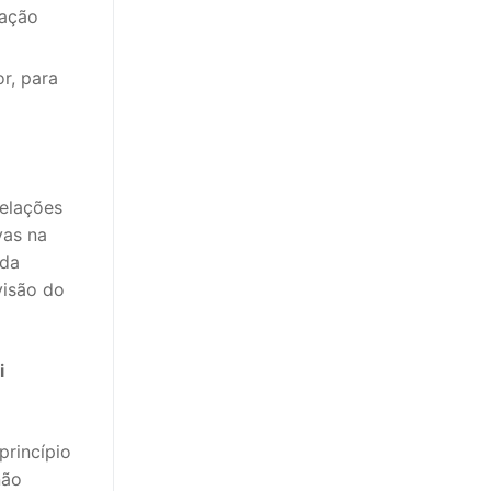
tação
r, para
relações
vas na
 da
visão do
i
princípio
não