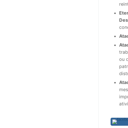
rein
Ete
Des
conc
Ata
Atac
tra
ou 
patr
dist
Atac
mes
impr
ativ