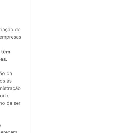
criação de
 empresas
e têm
res.
ão da
os às
nistração
forte
mo de ser
s
 merecem