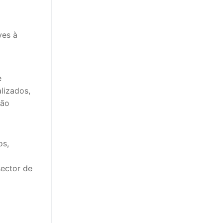
ves à
e
lizados,
são
os,
sector de