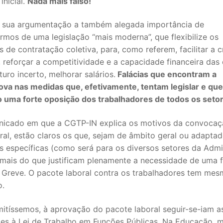
inicial.
Nada mais falso!
 sua argumentação a também alegada importância de
rmos de uma legislação “mais moderna”, que flexibilize os
 de contratação coletiva, para, como referem, facilitar a 
 reforçar a competitividade e a capacidade financeira das
turo incerto, melhorar salários.
Falácias que encontram a
ova nas medidas que, efetivamente, tentam legislar e qu
 uma forte oposição dos trabalhadores de todos os seto
icado em que a CGTP-IN explica os motivos da convocaç
SECUNDÁRIO
al, estão claros os que, sejam de âmbito geral ou adaptad
s específicas (como será para os diversos setores da Admi
TICO
 mais do que justificam plenamente a necessidade de uma 
 Greve. O pacote laboral contra os trabalhadores tem mes
PECIAL
o.
 IPSS / MISERICÓRDIAS
mitíssemos, à aprovação do pacote laboral seguir-se-iam a
RIOR
es à Lei de Trabalho em Funções Públicas. Na Educação,