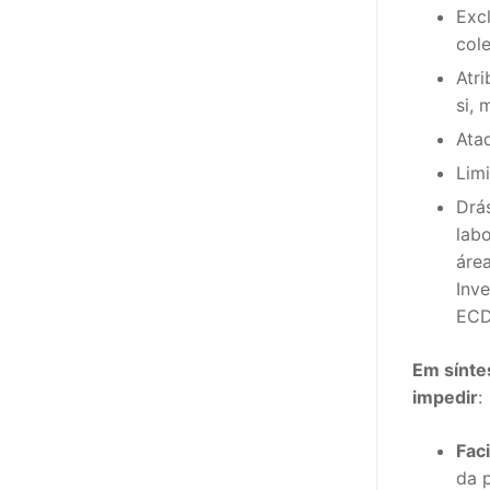
Exc
cole
Atri
si, 
Ataq
Limi
Drás
lab
áre
Inv
ECD
Em sínte
impedir
:
Fac
da 