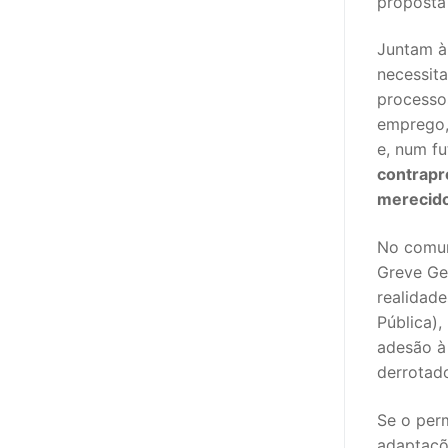
proposta 
sindicalização
Juntam à
Notícias
necessita
Legislação
processos
emprego,
Sectores
e, num fu
contrapr
PRÉ-ESCOLAR
merecido
1º CICLO
No comun
2º/3º CEB / 
Greve Ger
realidade
ENSINO ARTÍS
Pública),
adesão à
EDUCAÇÃO ES
derrotad
PARTICULAR /
Se o per
ENSINO SUPE
adaptaçõ