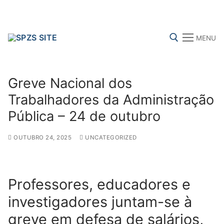
Skip
to
content
MENU
Search for:
Greve Nacional dos
Trabalhadores da Administração
Pública – 24 de outubro
FENPROF
CGTP-IN
FRENTE COMUM
OUTUBRO 24, 2025
UNCATEGORIZED
Search
for:
Professores, educadores e
sindicalização
investigadores juntam-se à
greve em defesa de salários,
Notícias