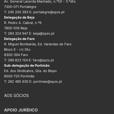
Av. General Lacerda Machado, n.º50 - 3.ºdto
7300-071 Portalegre
T: 245 205 393 E: portalegre@spzs.pt
Delegação de Beja
R. Pedro A. Cabral, n.º6
7800-509 Beja
T: 284 324 947 E: beja@spzs.pt
Delegação de Faro
R. Miguel Bombarda, Ed. Varandas de Faro
Bloco E - r/c Dto.
8300-394 Faro
T: 289 823 154 E: faro@spzs.pt
Sub-delegação de Portimão
Ed. dos Sindicatos, Qta. do Bispo
8500-720 Portimão
T: 282 485 930 E: portimao@spzs.pt
AOS SÓCIOS
APOIO JURÍDICO