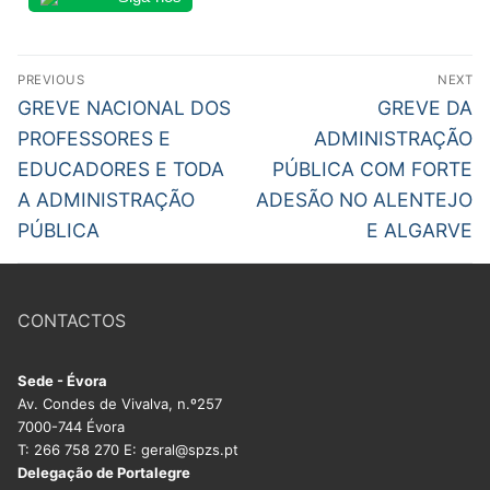
Navegação
PREVIOUS
NEXT
de
Previous
Next
GREVE NACIONAL DOS
GREVE DA
post:
post:
artigos
PROFESSORES E
ADMINISTRAÇÃO
EDUCADORES E TODA
PÚBLICA COM FORTE
A ADMINISTRAÇÃO
ADESÃO NO ALENTEJO
PÚBLICA
E ALGARVE
CONTACTOS
Sede - Évora
Av. Condes de Vivalva, n.º257
7000-744 Évora
T: 266 758 270 E: geral@spzs.pt
Delegação de Portalegre