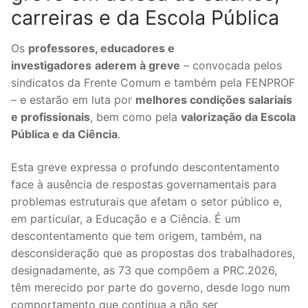
carreiras e da Escola Pública
Legislação
Os
professores, educadores e
Sectores
investigadores
aderem à greve
– convocada pelos
PRÉ-ESCOLAR
sindicatos da Frente Comum e também pela FENPROF
– e estarão em luta por
melhores condições salariais
1º CICLO
e profissionais
, bem como pela
valorização da Escola
Pública e da Ciência
.
2º/3º CEB / SECUNDÁRIO
Esta greve expressa o profundo descontentamento
ENSINO ARTÍSTICO
face à ausência de respostas governamentais para
EDUCAÇÃO ESPECIAL
problemas estruturais que afetam o setor público e,
em particular, a Educação e a Ciência. É um
PARTICULAR / IPSS / MISERICÓRDIAS
descontentamento que tem origem, também, na
desconsideração que as propostas dos trabalhadores,
ENSINO SUPERIOR
designadamente, as 73 que compõem a PRC.2026,
têm merecido por parte do governo, desde logo num
PROFESSORES CONTRATADOS
comportamento que continua a não ser