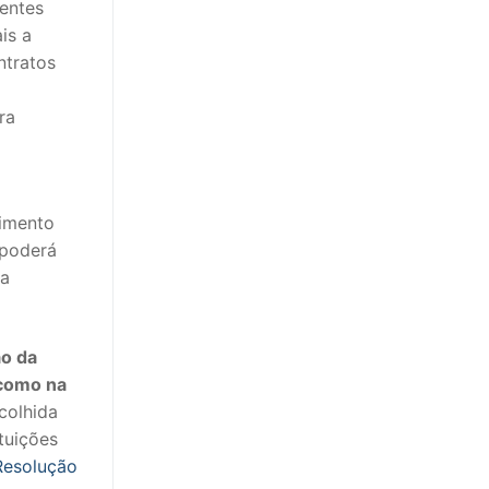
entes
is a
ntratos
ra
imento
 poderá
ua
ão da
 como na
colhida
ituições
Resolução