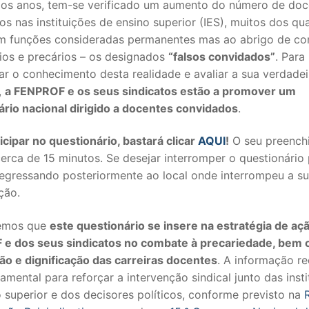
mos anos, tem-se verificado um aumento do número de doc
s nas instituições de ensino superior (IES), muitos dos qua
m funções consideradas permanentes mas ao abrigo de co
ios e precários – os designados
“falsos convidados”
. Para
r o conhecimento desta realidade e avaliar a sua verdadei
,
a FENPROF e os seus sindicatos estão a promover um
ário nacional dirigido a docentes convidados
.
icipar no questionário, bastará clicar
AQUI
!
O seu preench
erca de 15 minutos. Se desejar interromper o questionário
regressando posteriormente ao local onde interrompeu a s
SECUNDÁRIO
ação.
TICO
cemos que
este questionário se insere na estratégia de aç
e dos seus sindicatos no combate à precariedade, bem
PECIAL
ão e dignificação das carreiras docentes
. A informação re
 IPSS / MISERICÓRDIAS
amental para reforçar a intervenção sindical junto das inst
 superior e dos decisores políticos, conforme previsto na
RIOR