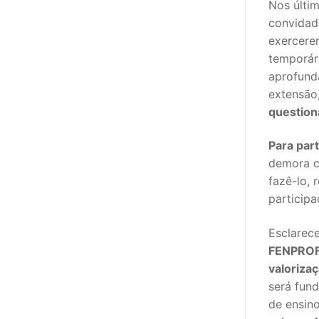
Nos últi
sindicalização
convidado
Notícias
exercere
temporár
Legislação
aprofunda
extensão
Sectores
question
PRÉ-ESCOLAR
Para part
1º CICLO
demora c
fazê-lo, 
2º/3º CEB / 
particip
ENSINO ARTÍS
Esclare
FENPROF 
EDUCAÇÃO ES
valorizaç
PARTICULAR /
será fund
de ensino
ENSINO SUPE