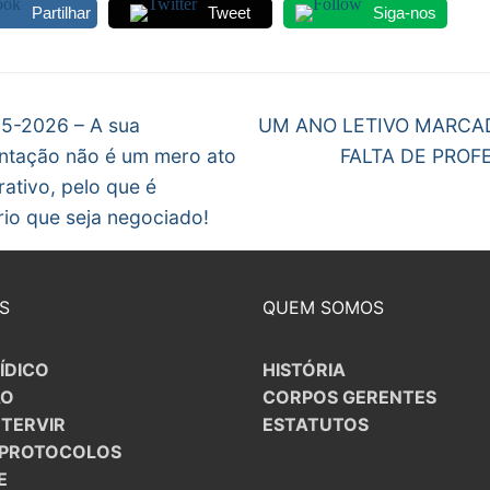
Partilhar
Tweet
Siga-nos
egação
Next
5-2026 – A sua
UM ANO LETIVO MARCA
post:
ntação não é um mero ato
FALTA DE PROF
gos
rativo, pelo que é
io que seja negociado!
S
QUEM SOMOS
ÍDICO
HISTÓRIA
ÃO
CORPOS GERENTES
NTERVIR
ESTATUTOS
/PROTOCOLOS
E