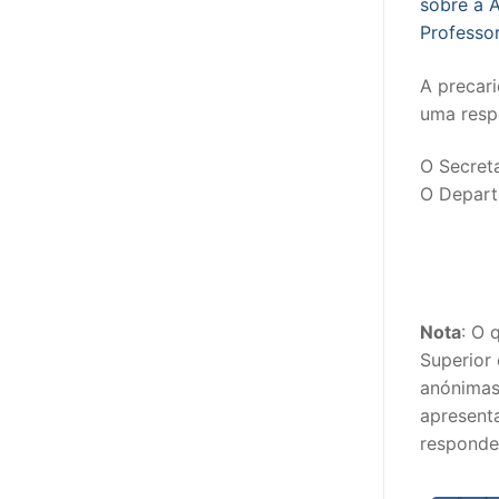
sobre a A
Professor
PROFESSORE
A precari
DOCENTES A
uma resp
Formação
O Secret
Área de Sócios
O Depart
Revista Intervir
Contactos
Nota
: O 
Superior
anónimas
apresenta
responde