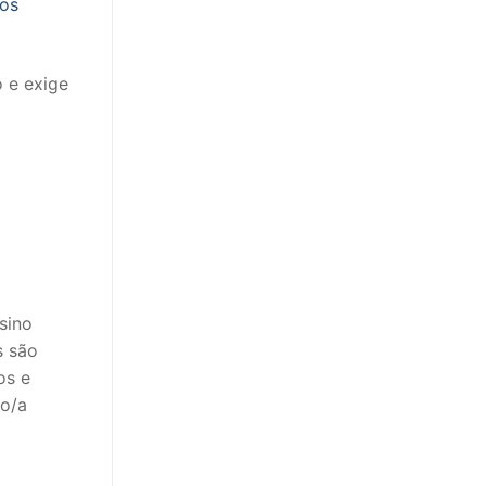
dos
o e exige
sino
s são
os e
do/a