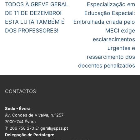
de
Previous
Next
TODOS À GREVE GERAL
Especialização em
DOCENTES APOSENTADOS
post:
post:
artigos
DE 11 DE DEZEMBRO!
Educação Especial:
Formação
ESTA LUTA TAMBÉM É
Embrulhada criada pelo
DOS PROFESSORES!
MECI exige
Área de Sócios
esclarecimentos
Revista Intervir
urgentes e
ressarcimento dos
Contactos
docentes penalizados
CONTACTOS
Sede - Évora
Av. Condes de Vivalva, n.º257
7000-744 Évora
T: 266 758 270 E: geral@spzs.pt
Delegação de Portalegre