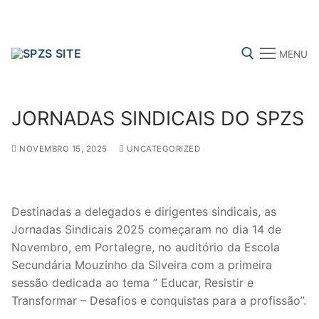
Skip
to
content
MENU
Search for:
JORNADAS SINDICAIS DO SPZS
NOVEMBRO 15, 2025
UNCATEGORIZED
FENPROF
CGTP-IN
FRENTE COMUM
Destinadas a delegados e dirigentes sindicais, as
Search
Jornadas Sindicais 2025 começaram no dia 14 de
for:
Novembro, em Portalegre, no auditório da Escola
Secundária Mouzinho da Silveira com a primeira
sindicalização
sessão dedicada ao tema ” Educar, Resistir e
Transformar – Desafios e conquistas para a profissão”.
Notícias