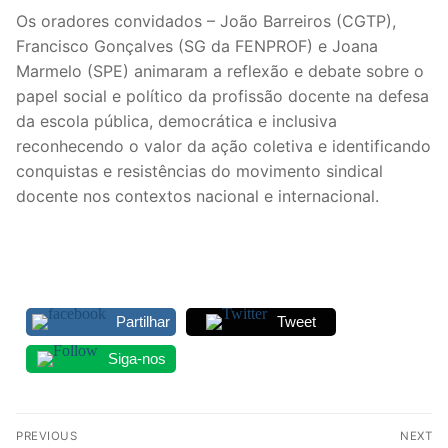
Os oradores convidados – João Barreiros (CGTP),
Legislação
Francisco Gonçalves (SG da FENPROF) e Joana
Sectores
Marmelo (SPE) animaram a reflexão e debate sobre o
papel social e político da profissão docente na defesa
PRÉ-ESCOLAR
da escola pública, democrática e inclusiva
reconhecendo o valor da ação coletiva e identificando
1º CICLO
conquistas e resistências do movimento sindical
docente nos contextos nacional e internacional.
2º/3º CEB / SECUNDÁRIO
ENSINO ARTÍSTICO
EDUCAÇÃO ESPECIAL
Partilhar
Tweet
PARTICULAR / IPSS / MISERICÓRDIAS
Siga-nos
ENSINO SUPERIOR
PROFESSORES CONTRATADOS
Navegação
PREVIOUS
NEXT