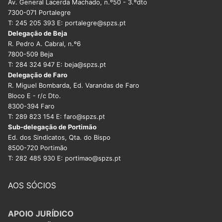
Av. General Lacerda Machado, n.º50 - 3.ºdto
7300-071 Portalegre
T: 245 205 393 E: portalegre@spzs.pt
Delegação de Beja
R. Pedro A. Cabral, n.º6
7800-509 Beja
T: 284 324 947 E: beja@spzs.pt
Delegação de Faro
R. Miguel Bombarda, Ed. Varandas de Faro
Bloco E - r/c Dto.
8300-394 Faro
T: 289 823 154 E: faro@spzs.pt
Sub-delegação de Portimão
Ed. dos Sindicatos, Qta. do Bispo
8500-720 Portimão
T: 282 485 930 E: portimao@spzs.pt
AOS SÓCIOS
APOIO JURÍDICO