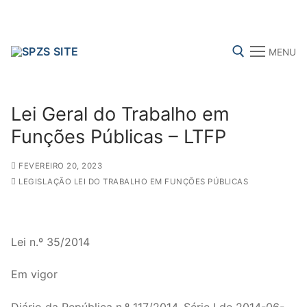
Skip
to
content
MENU
Search for:
Lei Geral do Trabalho em
Funções Públicas – LTFP
FEVEREIRO 20, 2023
FENPROF
CGTP-IN
FRENTE COMUM
LEGISLAÇÃO LEI DO TRABALHO EM FUNÇÕES PÚBLICAS
Search
for:
Lei n.º 35/2014
sindicalização
Em vigor
Notícias
Diário da República n.º 117/2014, Série I de 2014-06-