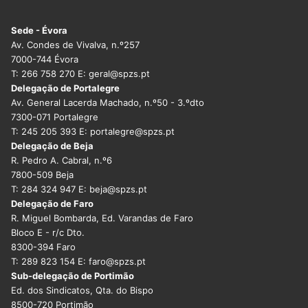
DOCENTES APOSENTADOS
Sede - Évora
Formação
Av. Condes de Vivalva, n.º257
7000-744 Évora
Área de Sócios
T: 266 758 270 E: geral@spzs.pt
Delegação de Portalegre
Revista Intervir
Av. General Lacerda Machado, n.º50 - 3.ºdto
7300-071 Portalegre
Contactos
T: 245 205 393 E: portalegre@spzs.pt
Delegação de Beja
R. Pedro A. Cabral, n.º6
7800-509 Beja
T: 284 324 947 E: beja@spzs.pt
Delegação de Faro
R. Miguel Bombarda, Ed. Varandas de Faro
Bloco E - r/c Dto.
8300-394 Faro
T: 289 823 154 E: faro@spzs.pt
Sub-delegação de Portimão
Ed. dos Sindicatos, Qta. do Bispo
8500-720 Portimão