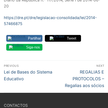
20
Legislação
Sectores
https://dre.pt/dre/legislacao-consolidada/lei/2014-
57466875
PRÉ-ESCOLAR
1º CICLO
Partilhar
Tweet
Siga-nos
2º/3º CEB / SECUNDÁRIO
ENSINO ARTÍSTICO
Navegação
PREVIOUS
NEXT
EDUCAÇÃO ESPECIAL
de
Previous
Next
Lei de Bases do Sistema
REGALIAS E
post:
post:
artigos
Educativo
PROTOCOLOS –
PARTICULAR / IPSS / MISERICÓRDIAS
Regalias aos sócios
ENSINO SUPERIOR
PROFESSORES CONTRATADOS
CONTACTOS