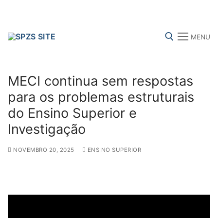
Skip
to
content
MENU
Search for:
MECI continua sem respostas
para os problemas estruturais
do Ensino Superior e
FENPROF
CGTP-IN
FRENTE COMUM
Investigação
NOVEMBRO 20, 2025
ENSINO SUPERIOR
Search
for:
sindicalização
Notícias