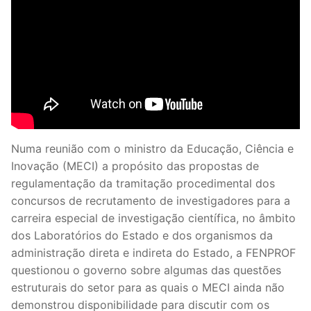
Legislação
Sectores
PRÉ-ESCOLAR
1º CICLO
2º/3º CEB / SECUNDÁRIO
Numa reunião com o ministro da Educação, Ciência e
Inovação (MECI) a propósito das propostas de
ENSINO ARTÍSTICO
regulamentação da tramitação procedimental dos
concursos de recrutamento de investigadores para a
EDUCAÇÃO ESPECIAL
carreira especial de investigação científica, no âmbito
PARTICULAR / IPSS / MISERICÓRDIAS
dos Laboratórios do Estado e dos organismos da
administração direta e indireta do Estado, a FENPROF
ENSINO SUPERIOR
questionou o governo sobre algumas das questões
estruturais do setor para as quais o MECI ainda não
PROFESSORES CONTRATADOS
demonstrou disponibilidade para discutir com os