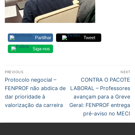
Partilhar
Tweet
Siga-nos
Navegação
PREVIOUS
NEXT
de
Previous
Next
Protocolo negocial –
CONTRA O PACOTE
post:
post:
artigos
FENPROF não abdica de
LABORAL – Professores
dar prioridade à
avançam para a Greve
valorização da carreira
Geral: FENPROF entrega
pré-aviso no MECI