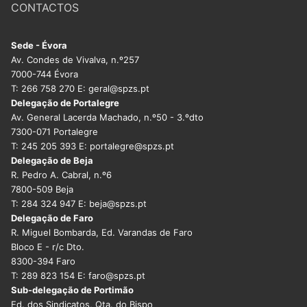
CONTACTOS
Sede - Évora
Av. Condes de Vivalva, n.º257
7000-744 Évora
T: 266 758 270 E: geral@spzs.pt
Delegação de Portalegre
Av. General Lacerda Machado, n.º50 - 3.ºdto
7300-071 Portalegre
T: 245 205 393 E: portalegre@spzs.pt
Delegação de Beja
R. Pedro A. Cabral, n.º6
7800-509 Beja
T: 284 324 947 E: beja@spzs.pt
Delegação de Faro
R. Miguel Bombarda, Ed. Varandas de Faro
Bloco E - r/c Dto.
8300-394 Faro
T: 289 823 154 E: faro@spzs.pt
Sub-delegação de Portimão
Ed. dos Sindicatos, Qta. do Bispo