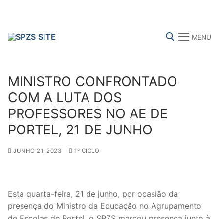
Skip
to
content
MENU
Search for:
MINISTRO CONFRONTADO
COM A LUTA DOS
PROFESSORES NO AE DE
FENPROF
CGTP-IN
FRENTE COMUM
PORTEL, 21 DE JUNHO
JUNHO 21, 2023
1º CICLO
Search
for:
sindicalização
Esta quarta-feira, 21 de junho, por ocasião da
presença do Ministro da Educação no Agrupamento
Notícias
de Escolas de Portel, o SPZS marcou presença junto à