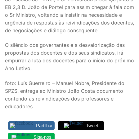
EB 2,3 D. João de Portel para assim chegar à fala com
Legislação
o Sr Ministro, voltando a insistir na necessidade e
Sectores
urgência de respostas às reivindicações dos docentes,
de negociações e diálogo consequente.
PRÉ-ESCOLAR
O silêncio dos governantes e a desvalorização das
1º CICLO
propostas dos docentes e dos seus sindicatos, irá
empurrar a luta dos docentes para o início do próximo
2º/3º CEB / SECUNDÁRIO
Ano Letivo.
ENSINO ARTÍSTICO
foto: Luís Guerreiro – Manuel Nobre, Presidente do
EDUCAÇÃO ESPECIAL
SPZS, entrega ao Ministro João Costa documento
contendo as reivindicações dos professores e
PARTICULAR / IPSS / MISERICÓRDIAS
educadores
ENSINO SUPERIOR
Partilhar
Tweet
PROFESSORES CONTRATADOS
Siga-nos