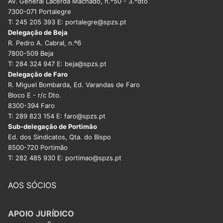
Av. General Lacerda Machado, n.º50 - 3.ºdto
7300-071 Portalegre
T: 245 205 393 E: portalegre@spzs.pt
Delegação de Beja
R. Pedro A. Cabral, n.º6
7800-509 Beja
T: 284 324 947 E: beja@spzs.pt
Delegação de Faro
R. Miguel Bombarda, Ed. Varandas de Faro
Bloco E - r/c Dto.
8300-394 Faro
T: 289 823 154 E: faro@spzs.pt
Sub-delegação de Portimão
Ed. dos Sindicatos, Qta. do Bispo
8500-720 Portimão
T: 282 485 930 E: portimao@spzs.pt
AOS SÓCIOS
APOIO JURÍDICO