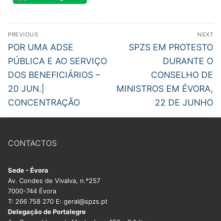
DOCENTES APOSENTADOS
Navegação
Formação
PREVIOUS
NEXT
de
Previous
Next
POR UMA ADSE
SPZS EM PROTESTO
Área de Sócios
post:
post:
artigos
PÚBLICA E AO SERVIÇO
DURANTE O
Revista Intervir
DOS BENEFICIÁRIOS –
CONSELHO DE
20 JUN.|
MINISTROS EM ÉVORA,
Contactos
CONCENTRAÇÃO
22 DE JUNHO
CONTACTOS
Sede - Évora
Av. Condes de Vivalva, n.º257
7000-744 Évora
T: 266 758 270 E: geral@spzs.pt
Delegação de Portalegre