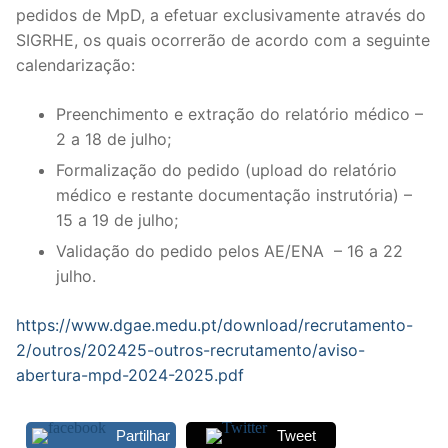
pedidos de MpD, a efetuar exclusivamente através do
Legislação
SIGRHE, os quais ocorrerão de acordo com a seguinte
calendarização:
Sectores
Preenchimento e extração do relatório médico –
PRÉ-ESCOLAR
2 a 18 de julho;
1º CICLO
Formalização do pedido (upload do relatório
médico e restante documentação instrutória) –
2º/3º CEB / SECUNDÁRIO
15 a 19 de julho;
ENSINO ARTÍSTICO
Validação do pedido pelos AE/ENA – 16 a 22
julho.
EDUCAÇÃO ESPECIAL
https://www.dgae.medu.pt/download/recrutamento-
PARTICULAR / IPSS / MISERICÓRDIAS
2/outros/202425-outros-recrutamento/aviso-
abertura-mpd-2024-2025.pdf
ENSINO SUPERIOR
PROFESSORES CONTRATADOS
Partilhar
Tweet