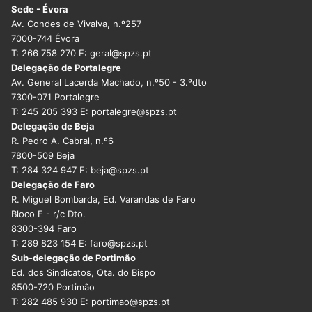
Sede - Évora
Av. Condes de Vivalva, n.º257
7000-744 Évora
T: 266 758 270 E: geral@spzs.pt
Delegação de Portalegre
Av. General Lacerda Machado, n.º50 - 3.ºdto
7300-071 Portalegre
T: 245 205 393 E: portalegre@spzs.pt
Delegação de Beja
R. Pedro A. Cabral, n.º6
7800-509 Beja
T: 284 324 947 E: beja@spzs.pt
Delegação de Faro
R. Miguel Bombarda, Ed. Varandas de Faro
Bloco E - r/c Dto.
8300-394 Faro
T: 289 823 154 E: faro@spzs.pt
Sub-delegação de Portimão
Ed. dos Sindicatos, Qta. do Bispo
8500-720 Portimão
T: 282 485 930 E: portimao@spzs.pt