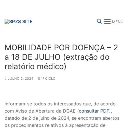
Skip
to
content
MENU
Search for:
MOBILIDADE POR DOENÇA – 2
a 18 DE JULHO (extração do
relatório médico)
FENPROF
CGTP-IN
FRENTE COMUM
JULHO 2, 2024
1º CICLO
Search
for:
Informam-se todos os interessados que, de acordo
com Aviso de Abertura da DGAE (
consultar PDF
),
sindicalização
datado de 2 de julho de 2024, se encontram abertos
Notícias
os procedimentos relativos à apresentação de