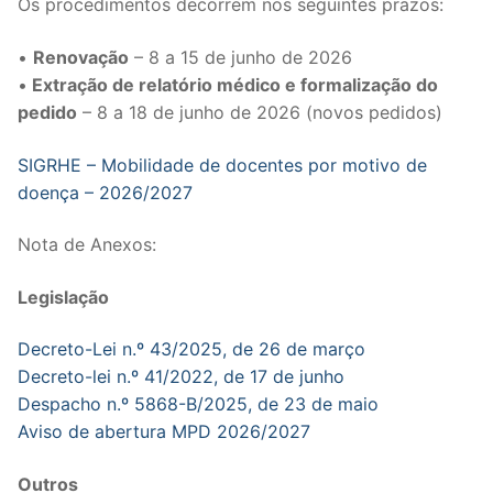
Os procedimentos decorrem nos seguintes prazos:
Legislação
•
Renovação
– 8 a 15 de junho de 2026
Sectores
•
Extração de relatório médico e formalização do
pedido
– 8 a 18 de junho de 2026 (novos pedidos)
PRÉ-ESCOLAR
SIGRHE – Mobilidade de docentes por motivo de
1º CICLO
doença – 2026/2027
2º/3º CEB / SECUNDÁRIO
Nota de Anexos:
ENSINO ARTÍSTICO
Legislação
EDUCAÇÃO ESPECIAL
Decreto-Lei n.º 43/2025, de 26 de março
PARTICULAR / IPSS / MISERICÓRDIAS
Decreto-lei n.º 41/2022, de 17 de junho
Despacho n.º 5868-B/2025, de 23 de maio
ENSINO SUPERIOR
Aviso de abertura MPD 2026/2027
PROFESSORES CONTRATADOS
Outros