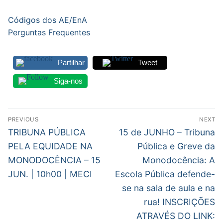
DOCENTES APOSENTADOS
Códigos dos AE/EnA
Formação
Perguntas Frequentes
Área de Sócios
Partilhar
Tweet
Revista Intervir
Siga-nos
Contactos
Navegação
PREVIOUS
NEXT
de
Previous
Next
TRIBUNA PÚBLICA
15 de JUNHO – Tribuna
post:
post:
artigos
PELA EQUIDADE NA
Pública e Greve da
MONODOCÊNCIA – 15
Monodocência: A
JUN. | 10h00 | MECI
Escola Pública defende-
se na sala de aula e na
rua! INSCRIÇÕES
ATRAVÉS DO LINK: