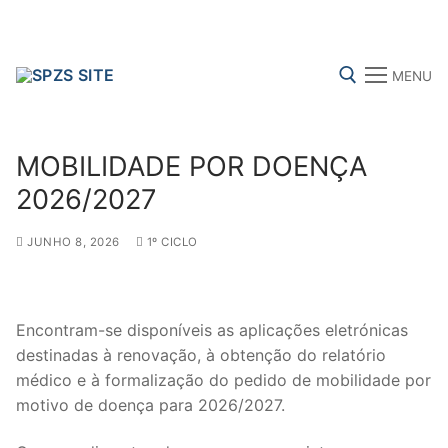
Skip
to
content
MENU
Search for:
MOBILIDADE POR DOENÇA
2026/2027
JUNHO 8, 2026
1º CICLO
FENPROF
CGTP-IN
FRENTE COMUM
Search
Encontram-se disponíveis as aplicações eletrónicas
for:
destinadas à renovação, à obtenção do relatório
médico e à formalização do pedido de mobilidade por
sindicalização
motivo de doença para 2026/2027.
Notícias