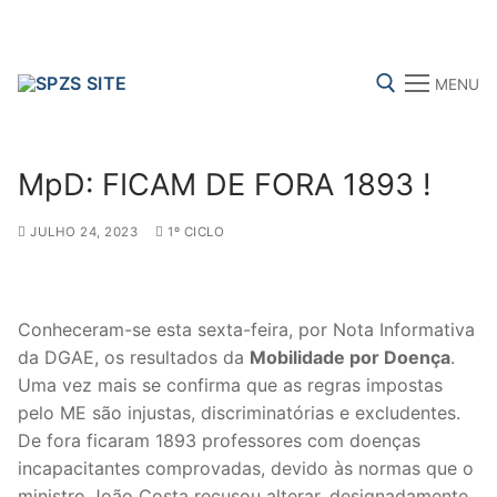
Skip
to
content
MENU
Search for:
MpD: FICAM DE FORA 1893 !
JULHO 24, 2023
1º CICLO
FENPROF
CGTP-IN
FRENTE COMUM
Conheceram-se esta sexta-feira, por Nota Informativa
Search
da DGAE, os resultados da
Mobilidade por Doença
.
for:
Uma vez mais se confirma que as regras impostas
pelo ME são injustas, discriminatórias e excludentes.
sindicalização
De fora ficaram 1893 professores com doenças
incapacitantes comprovadas, devido às normas que o
Notícias
ministro João Costa recusou alterar, designadamente