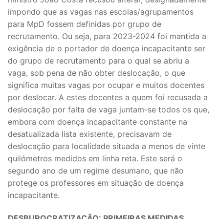
impondo que as vagas nas escolas/agrupamentos
Legislação
para MpD fossem definidas por grupo de
Sectores
recrutamento. Ou seja, para 2023-2024 foi mantida a
exigência de o portador de doença incapacitante ser
PRÉ-ESCOLAR
do grupo de recrutamento para o qual se abriu a
vaga, sob pena de não obter deslocação, o que
1º CICLO
significa muitas vagas por ocupar e muitos docentes
por deslocar. A estes docentes a quem foi recusada a
2º/3º CEB / SECUNDÁRIO
deslocação por falta de vaga juntam-se todos os que,
ENSINO ARTÍSTICO
embora com doença incapacitante constante na
desatualizada lista existente, precisavam de
EDUCAÇÃO ESPECIAL
deslocação para localidade situada a menos de vinte
quilómetros medidos em linha reta. Este será o
PARTICULAR / IPSS / MISERICÓRDIAS
segundo ano de um regime desumano, que não
protege os professores em situação de doença
ENSINO SUPERIOR
incapacitante.
PROFESSORES CONTRATADOS
DESBUROCRATIZAÇÃO: PRIMEIRAS MEDIDAS