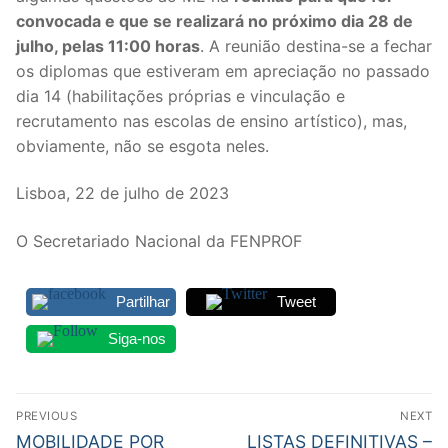
convocada e que se realizará no próximo dia 28 de
julho, pelas 11:00 horas
. A reunião destina-se a fechar
os diplomas que estiveram em apreciação no passado
dia 14 (habilitações próprias e vinculação e
recrutamento nas escolas de ensino artístico), mas,
obviamente, não se esgota neles.
Lisboa, 22 de julho de 2023
O Secretariado Nacional da FENPROF
Partilhar
Tweet
Siga-nos
Navegação
PREVIOUS
NEXT
de
Previous
Next
MOBILIDADE POR
LISTAS DEFINITIVAS –