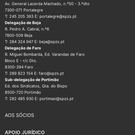
Av. General Lacerda Machado, n.º50 - 3.ºdto
7300-071 Portalegre
T: 245 205 393 E: portalegre@spzs.pt
Delegação de Beja
R. Pedro A. Cabral, n.º6
7800-509 Beja
T: 284 324 947 E: beja@spzs.pt
Delegação de Faro
R. Miguel Bombarda, Ed. Varandas de Faro
Bloco E - r/c Dto.
8300-394 Faro
T: 289 823 154 E: faro@spzs.pt
Sub-delegação de Portimão
Ed. dos Sindicatos, Qta. do Bispo
8500-720 Portimão
T: 282 485 930 E: portimao@spzs.pt
AOS SÓCIOS
APOIO JURÍDICO