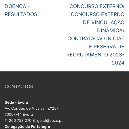
post:
post:
artigos
DOENÇA –
CONCURSO EXTERNO/
RESULTADOS
CONCURSO EXTERNO
DE VINCULAÇÃO
DINÂMICA/
CONTRATAÇÃO INICIAL
E RESERVA DE
RECRUTAMENTO 2023-
2024
CONTACTOS
Sede - Évora
Av. Condes de Vivalva, n.º257
7000-744 Évora
T: 266 758 270 E: geral@spzs.pt
Delegação de Portalegre