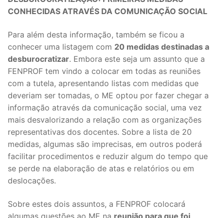
DOCENTES APOSENTADOS
CONHECIDAS ATRAVÉS DA COMUNICAÇÃO SOCIAL
Formação
Para além desta informação, também se ficou a
conhecer uma listagem com
20 medidas destinadas a
Área de Sócios
desburocratizar
. Embora este seja um assunto que a
Revista Intervir
FENPROF tem vindo a colocar em todas as reuniões
com a tutela, apresentando listas com medidas que
Contactos
deveriam ser tomadas, o ME optou por fazer chegar a
informação através da comunicação social, uma vez
mais desvalorizando a relação com as organizações
representativas dos docentes. Sobre a lista de 20
medidas, algumas são imprecisas, em outros poderá
facilitar procedimentos e reduzir algum do tempo que
se perde na elaboração de atas e relatórios ou em
deslocações.
Sobre estes dois assuntos, a FENPROF colocará
algumas questões ao ME na
reunião para que foi