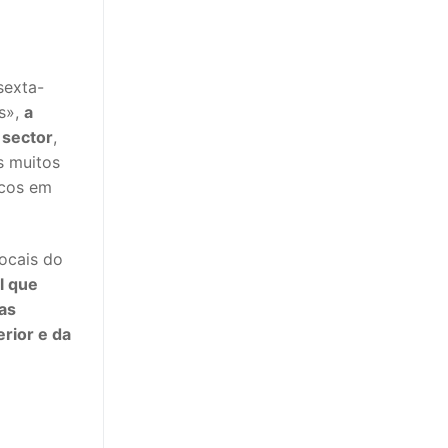
sexta-
is»,
a
 sector
,
s muitos
icos em
locais do
l que
 as
erior e da