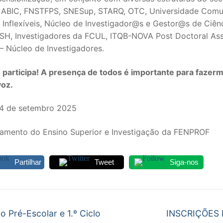
o ABIC, FNSTFPS, SNESup, STARQ, OTC, Universidade Com
 Inflexíveis, Núcleo de Investigador@s e Gestor@s de Ciên
H, Investigadores da FCUL, ITQB-NOVA Post Doctoral Ass
– Núcleo de Investigadores.
e participa! A presença de todos é importante para fazer
voz.
24 de setembro 2025
amento do Ensino Superior e Investigação da FENPROF
Partilhar
Tweet
Siga-nos
egação
Next
 Pré-Escolar e 1.º Ciclo
INSCRIÇÕES 