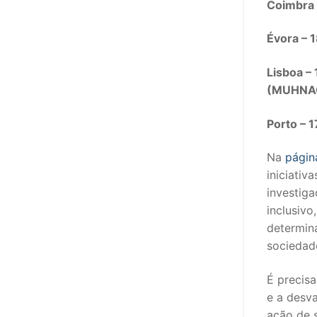
Coimbra 
PROFESSORE
Évora – 
DOCENTES A
Lisboa –
Formação
(MUHNA
Área de Sócios
Porto – 
Revista Intervir
Na
págin
iniciativ
Contactos
investiga
inclusivo
determin
sociedad
É precisa
e a desv
ação de s