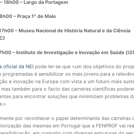
– 18h00 – Largo da Portagem
S CONTRATADOS
18h00 – Praça 1º de Maio
POSENTADOS
 17h00 – Museu Nacional de História Natural e da Ciência
C)
17h00 – Instituto de Investigação e Inovação em Saúde (i3
a oficial da NEI
pode ler-se que «um dos objetivos do proj
as programadas é sensibilizar os mais jovens para a relevân
ção e inovação na Europa com vista a um futuro mais sust
, mas também para o facto das carreiras científicas poder
antes para encontrar soluções que minimizem problemas d
e.»
mente por reconhecer o papel determinante das carreiras c
alorização das mesmas em Portugal que a FENPROF vai real
ensibilização, em conjunto com diversas estruturas do sec