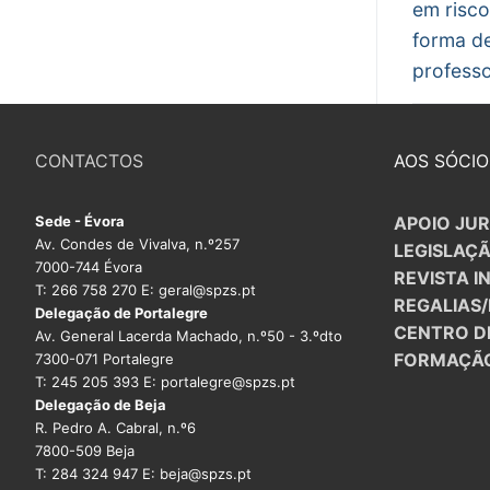
post:
em risco
arti
forma de
profess
CONTACTOS
AOS SÓCIO
Sede - Évora
APOIO JUR
Av. Condes de Vivalva, n.º257
LEGISLAÇ
7000-744 Évora
REVISTA I
T: 266 758 270 E: geral@spzs.pt
REGALIAS
Delegação de Portalegre
CENTRO D
Av. General Lacerda Machado, n.º50 - 3.ºdto
FORMAÇÃ
7300-071 Portalegre
T: 245 205 393 E: portalegre@spzs.pt
Delegação de Beja
R. Pedro A. Cabral, n.º6
7800-509 Beja
T: 284 324 947 E: beja@spzs.pt