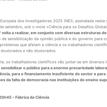
Europeia dos Investigadores 2025 (NEI), assinalada nesta 
 de setembro, sob o mote «Ciência para os Desafios Globa
volta a realizar, em conjunto com diversas estruturas do
 de sensibilização da opinião pública e do governo para o
problemas que afetam a ciência e os trabalhadores científ
, doutorados e não doutorados.
te, os trabalhadores científicos vão juntar-se em diversos 
SECUNDÁRIO
a
sensibilizar o público para a enorme precariedade labora
iência, para o financiamento insuficiente do sector e para
TICO
es da falta de democracia nas instituições do ensino sup
PECIAL
 IPSS / MISERICÓRDIAS
 20h45 – Fábrica da Ciência
RIOR