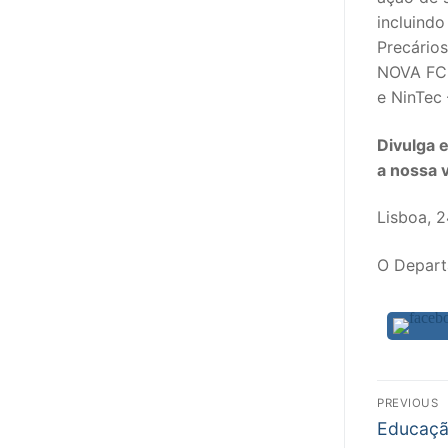
incluind
Precários
NOVA FCS
e NinTec 
Divulga 
a nossa 
Lisboa, 
O Depart
Nav
PREVIOUS
Previous
de
Educação