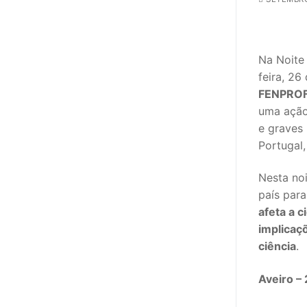
sindicalização
Notícias
Na Noite 
Legislação
feira, 26
FENPROF 
Sectores
uma ação
PRÉ-ESCOLAR
e graves 
Portugal
1º CICLO
Nesta noi
2º/3º CEB / 
país par
afeta a c
ENSINO ARTÍS
implicaçõ
EDUCAÇÃO ES
ciência
.
PARTICULAR /
Aveiro –
ENSINO SUPE