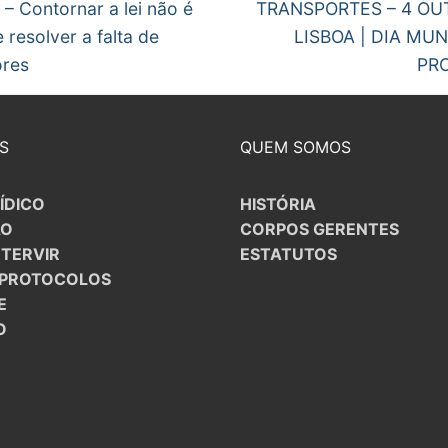
post:
 – Contornar a lei não é
TRANSPORTES – 4 OUT.
gos
 resolver a falta de
LISBOA | DIA MU
ores
PR
S
QUEM SOMOS
ÍDICO
HISTÓRIA
ÃO
CORPOS GERENTES
NTERVIR
ESTATUTOS
/PROTOCOLOS
E
O