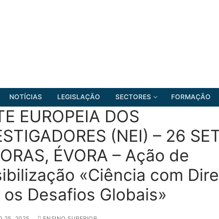
NOTÍCIAS
LEGISLAÇÃO
SECTORES
FORMAÇÃO
TE EUROPEIA DOS
STIGADORES (NEI) – 26 SET.
HORAS, ÉVORA – Ação de
FRENTE COMUM
ibilização «Ciência com Dire
 os Desafios Globais»
 25, 2025
ENSINO SUPERIOR