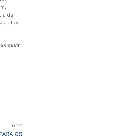
um,
cia da
ociation
mos ouvir
NEXT
PARA OS