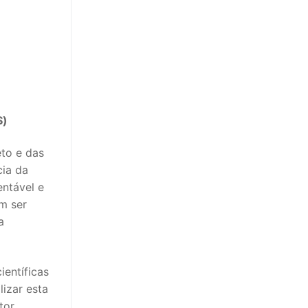
S)
eto e das
cia da
entável e
em ser
a
ientíficas
izar esta
tor,