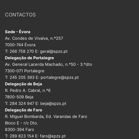
CONTACTOS
Sede - Évora
Av. Condes de Vivalva, n.º257
7000-744 Évora
T: 266 758 270 E: geral@spzs.pt
Delegação de Portalegre
Av. General Lacerda Machado, n.º50 - 3.ºdto
7300-071 Portalegre
T: 245 205 393 E: portalegre@spzs.pt
Delegação de Beja
R. Pedro A. Cabral, n.º6
7800-509 Beja
T: 284 324 947 E: beja@spzs.pt
Delegação de Faro
R. Miguel Bombarda, Ed. Varandas de Faro
Bloco E - r/c Dto.
8300-394 Faro
T: 289 823 154 E: faro@spzs.pt