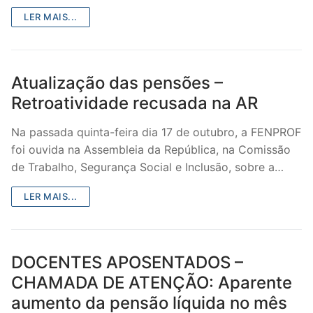
LER MAIS...
Legislação
Sectores
Atualização das pensões –
PRÉ-ESCOLAR
Retroatividade recusada na AR
1º CICLO
Na passada quinta-feira dia 17 de outubro, a FENPROF
2º/3º CEB / SECUNDÁRIO
foi ouvida na Assembleia da República, na Comissão
de Trabalho, Segurança Social e Inclusão, sobre a…
ENSINO ARTÍSTICO
LER MAIS...
EDUCAÇÃO ESPECIAL
PARTICULAR / IPSS / MISERICÓRDIAS
DOCENTES APOSENTADOS –
ENSINO SUPERIOR
CHAMADA DE ATENÇÃO: Aparente
PROFESSORES CONTRATADOS
aumento da pensão líquida no mês