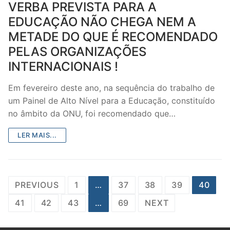
VERBA PREVISTA PARA A
EDUCAÇÃO NÃO CHEGA NEM A
METADE DO QUE É RECOMENDADO
PELAS ORGANIZAÇÕES
INTERNACIONAIS !
Em fevereiro deste ano, na sequência do trabalho de
um Painel de Alto Nível para a Educação, constituído
no âmbito da ONU, foi recomendado que…
LER MAIS...
Paginação
PREVIOUS
1
…
37
38
39
40
dos
41
42
43
…
69
NEXT
conteúdos