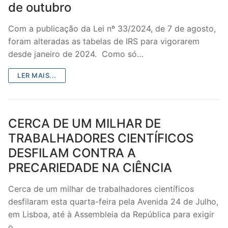
de outubro
DOCENTES APOSENTADOS
Com a publicação da Lei nº 33/2024, de 7 de agosto,
Formação
foram alteradas as tabelas de IRS para vigorarem
Área de Sócios
desde janeiro de 2024. Como só…
Revista Intervir
LER MAIS...
Contactos
CERCA DE UM MILHAR DE
TRABALHADORES CIENTÍFICOS
DESFILAM CONTRA A
PRECARIEDADE NA CIÊNCIA
Cerca de um milhar de trabalhadores científicos
desfilaram esta quarta-feira pela Avenida 24 de Julho,
em Lisboa, até à Assembleia da República para exigir
o…