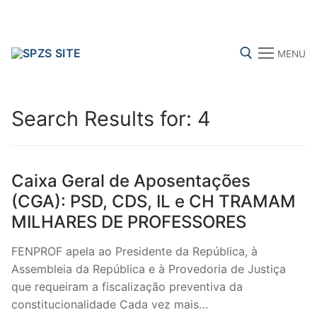
Skip
to
content
MENU
Search for:
Search Results for:
4
FENPROF
CGTP-IN
FRENTE COMUM
Caixa Geral de Aposentações
(CGA): PSD, CDS, IL e CH TRAMAM
MILHARES DE PROFESSORES
Search
for:
FENPROF apela ao Presidente da República, à
Assembleia da República e à Provedoria de Justiça
sindicalização
que requeiram a fiscalização preventiva da
constitucionalidade Cada vez mais…
Notícias