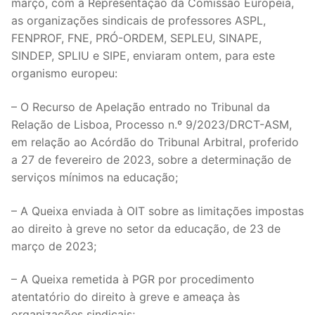
março, com a Representação da Comissão Europeia,
Legislação
as organizações sindicais de professores ASPL,
FENPROF, FNE, PRÓ-ORDEM, SEPLEU, SINAPE,
Sectores
SINDEP, SPLIU e SIPE, enviaram ontem, para este
organismo europeu:
PRÉ-ESCOLAR
– O Recurso de Apelação entrado no Tribunal da
1º CICLO
Relação de Lisboa, Processo n.º 9/2023/DRCT-ASM,
2º/3º CEB / SECUNDÁRIO
em relação ao Acórdão do Tribunal Arbitral, proferido
a 27 de fevereiro de 2023, sobre a determinação de
ENSINO ARTÍSTICO
serviços mínimos na educação;
EDUCAÇÃO ESPECIAL
– A Queixa enviada à OIT sobre as limitações impostas
ao direito à greve no setor da educação, de 23 de
PARTICULAR / IPSS / MISERICÓRDIAS
março de 2023;
ENSINO SUPERIOR
– A Queixa remetida à PGR por procedimento
PROFESSORES CONTRATADOS
atentatório do direito à greve e ameaça às
organizações sindicais;