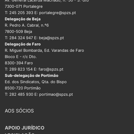
7300-071 Portalegre
T: 245 205 393 E: portalegre@spzs.pt
Delegação de Beja
R. Pedro A. Cabral, n.º6
7800-509 Beja
T: 284 324 947 E: beja@spzs.pt
Delegação de Faro
R. Miguel Bombarda, Ed. Varandas de Faro
Bloco E - r/c Dto.
8300-394 Faro
T: 289 823 154 E: faro@spzs.pt
Sub-delegação de Portimão
Ed. dos Sindicatos, Qta. do Bispo
8500-720 Portimão
T: 282 485 930 E: portimao@spzs.pt
AOS SÓCIOS
APOIO JURÍDICO