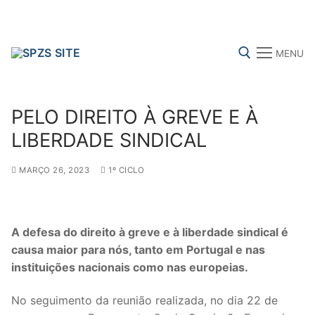
Skip
to
content
MENU
Search for:
PELO DIREITO À GREVE E À
LIBERDADE SINDICAL
MARÇO 26, 2023
1º CICLO
FENPROF
CGTP-IN
FRENTE COMUM
Search
A defesa do direito à greve e à liberdade sindical é
for:
causa maior para nós, tanto em Portugal e nas
instituições nacionais como nas europeias.
sindicalização
No seguimento da reunião realizada, no dia 22 de
Notícias