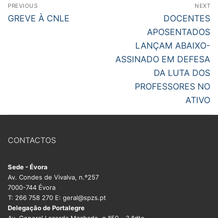
Navegação
PREVIOUS
NEXT
de
Previous
Next
GREVE À CNLE
DOCENTES
post:
post:
artigos
APOSENTADOS
LANÇAM ABAIXO-
ASSINADO EM DEFESA
DA LUTA DOS
PROFESSORES NO
ATIVO
CONTACTOS
Sede - Évora
Av. Condes de Vivalva, n.º257
7000-744 Évora
T: 266 758 270 E: geral@spzs.pt
Delegação de Portalegre
Av. General Lacerda Machado, n.º50 - 3.ºdto