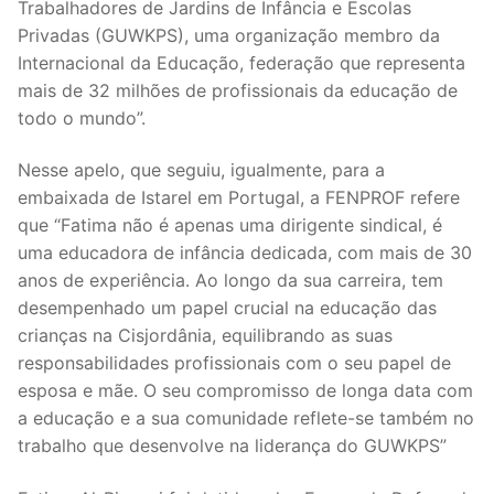
Trabalhadores de Jardins de Infância e Escolas
Legislação
Privadas (GUWKPS), uma organização membro da
Internacional da Educação, federação que representa
Sectores
mais de 32 milhões de profissionais da educação de
todo o mundo”.
PRÉ-ESCOLAR
Nesse apelo, que seguiu, igualmente, para a
1º CICLO
embaixada de Istarel em Portugal, a FENPROF refere
2º/3º CEB / SECUNDÁRIO
que “Fatima não é apenas uma dirigente sindical, é
uma educadora de infância dedicada, com mais de 30
ENSINO ARTÍSTICO
anos de experiência. Ao longo da sua carreira, tem
desempenhado um papel crucial na educação das
EDUCAÇÃO ESPECIAL
crianças na Cisjordânia, equilibrando as suas
responsabilidades profissionais com o seu papel de
PARTICULAR / IPSS / MISERICÓRDIAS
esposa e mãe. O seu compromisso de longa data com
ENSINO SUPERIOR
a educação e a sua comunidade reflete-se também no
trabalho que desenvolve na liderança do GUWKPS”
PROFESSORES CONTRATADOS