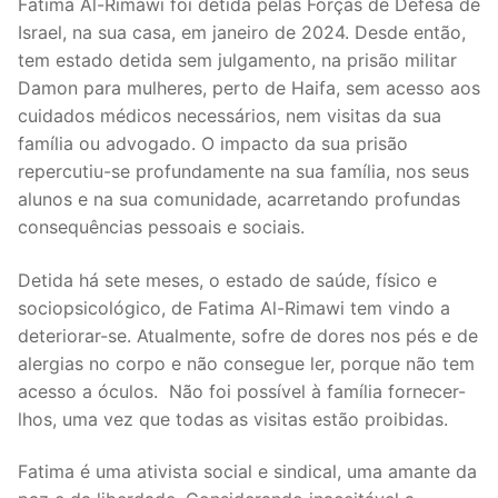
Fatima Al-Rimawi foi detida pelas Forças de Defesa de
DOCENTES APOSENTADOS
Israel, na sua casa, em janeiro de 2024. Desde então,
tem estado detida sem julgamento, na prisão militar
Formação
Damon para mulheres, perto de Haifa, sem acesso aos
Área de Sócios
cuidados médicos necessários, nem visitas da sua
família ou advogado. O impacto da sua prisão
Revista Intervir
repercutiu-se profundamente na sua família, nos seus
alunos e na sua comunidade, acarretando profundas
Contactos
consequências pessoais e sociais.
Detida há sete meses, o estado de saúde, físico e
sociopsicológico, de Fatima Al-Rimawi tem vindo a
deteriorar-se. Atualmente, sofre de dores nos pés e de
alergias no corpo e não consegue ler, porque não tem
acesso a óculos. Não foi possível à família fornecer-
lhos, uma vez que todas as visitas estão proibidas.
Fatima é uma ativista social e sindical, uma amante da