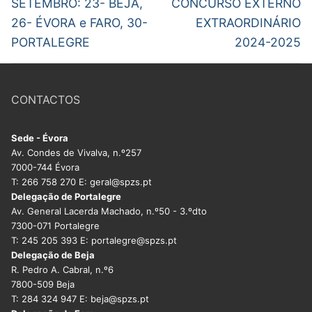
artigos
SETEMBRO: 23- BEJA,
CONCURSO EXTERNO
26- ÉVORA e FARO, 30-
EXTRAORDINÁRIO
PORTALEGRE
2024-2025
CONTACTOS
Sede - Évora
Av. Condes de Vivalva, n.º257
7000-744 Évora
T: 266 758 270 E: geral@spzs.pt
Delegação de Portalegre
Av. General Lacerda Machado, n.º50 - 3.ºdto
7300-071 Portalegre
T: 245 205 393 E: portalegre@spzs.pt
Delegação de Beja
R. Pedro A. Cabral, n.º6
7800-509 Beja
T: 284 324 947 E: beja@spzs.pt