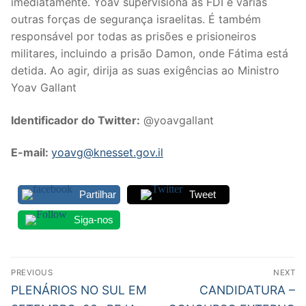
imediatamente. Yoav supervisiona as FDI e várias
outras forças de segurança israelitas. É também
responsável por todas as prisões e prisioneiros
militares, incluindo a prisão Damon, onde Fátima está
detida. Ao agir, dirija as suas exigências ao Ministro
Yoav Gallant
Identificador do Twitter:
@yoavgallant
E-mail:
yoavg@knesset.gov.il
Partilhar
Tweet
Siga-nos
Navegação
PREVIOUS
NEXT
de
Previous
Next
PLENÁRIOS NO SUL EM
CANDIDATURA –
post:
post: