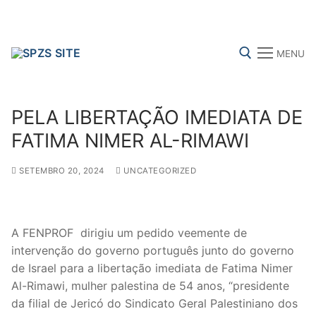
Skip
to
content
MENU
Search for:
PELA LIBERTAÇÃO IMEDIATA DE
FATIMA NIMER AL-RIMAWI
SETEMBRO 20, 2024
UNCATEGORIZED
FENPROF
CGTP-IN
FRENTE COMUM
Search
A FENPROF dirigiu um pedido veemente de
for:
intervenção do governo português junto do governo
de Israel para a libertação imediata de Fatima Nimer
sindicalização
Al-Rimawi, mulher palestina de 54 anos, “presidente
da filial de Jericó do Sindicato Geral Palestiniano dos
Notícias