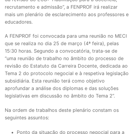
recrutamento e admissão”, a FENPROF irá realizar
Legislação
mais um plenário de esclarecimento aos professores e
Sectores
educadores.
PRÉ-ESCOLAR
A FENPROF foi convocada para uma reunião no MECI
que se realiza no dia 25 de março (4ª feira), pelas
1º CICLO
15:30 horas. Segundo a convocatória, trata-se de
“uma reunião de trabalho no âmbito do processo de
2º/3º CEB / SECUNDÁRIO
revisão do Estatuto da Carreira Docente, dedicada ao
ENSINO ARTÍSTICO
Tema 2 do protocolo negocial e à respetiva legislação
subsidiária. Esta reunião terá como objetivo
EDUCAÇÃO ESPECIAL
aprofundar a análise dos diplomas e das soluções
legislativas em discussão no âmbito do Tema 2”.
PARTICULAR / IPSS / MISERICÓRDIAS
Na ordem de trabalhos deste plenário constam os
ENSINO SUPERIOR
seguintes assuntos:
PROFESSORES CONTRATADOS
Ponto da situação do processo negocial para a