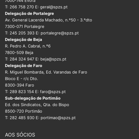
7000-744 Évora
T: 266 758 270 E: geral@spzs.pt
Delegação de Portalegre
Av. General Lacerda Machado, n.º50 - 3.ºdto
7300-071 Portalegre
T: 245 205 393 E: portalegre@spzs.pt
Delegação de Beja
R. Pedro A. Cabral, n.º6
7800-509 Beja
T: 284 324 947 E: beja@spzs.pt
Delegação de Faro
R. Miguel Bombarda, Ed. Varandas de Faro
Bloco E - r/c Dto.
8300-394 Faro
T: 289 823 154 E: faro@spzs.pt
Sub-delegação de Portimão
Ed. dos Sindicatos, Qta. do Bispo
8500-720 Portimão
T: 282 485 930 E: portimao@spzs.pt
AOS SÓCIOS