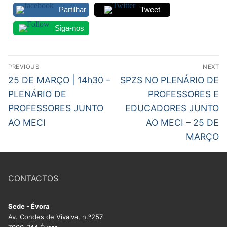
Partilhar
Tweet
Siga-nos
Navegação
PREVIOUS
NEXT
de
Previous
Next
25 DE MARÇO | 14h30 –
SPZS NO PLENÁRIO DE
post:
post:
artigos
PLENÁRIO DE
PROFESSORES E
PROFESSORES JUNTO
EDUCADORES JUNTO
AO MECI
AO MECI – 25 DE
MARÇO
CONTACTOS
Sede - Évora
Av. Condes de Vivalva, n.º257