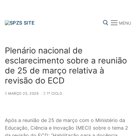
Skip
to
content
MENU
Search for:
Plenário nacional de
esclarecimento sobre a reunião
de 25 de março relativa à
FENPROF
CGTP-IN
FRENTE COMUM
revisão do ECD
MARÇO 25, 2026
1º CICLO
Search
for:
sindicalização
Após a reunião de 25 de março com o Ministério da
Educação, Ciência e Inovação (MECI) sobre o tema 2
Notícias
da revisão do ECD: “Habilitação para a docência,