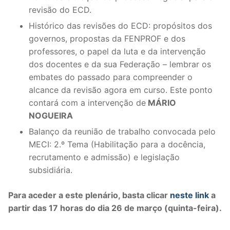
DOCENTES APOSENTADOS
revisão do ECD.
Histórico das revisões do ECD: propósitos dos
Formação
governos, propostas da FENPROF e dos
professores, o papel da luta e da intervenção
Área de Sócios
dos docentes e da sua Federação – lembrar os
Revista Intervir
embates do passado para compreender o
alcance da revisão agora em curso. Este ponto
Contactos
contará com a intervenção de
MÁRIO
NOGUEIRA
Balanço da reunião de trabalho convocada pelo
MECI: 2.º Tema (Habilitação para a docência,
recrutamento e admissão) e legislação
subsidiária.
Para aceder a este plenário, basta clicar
neste link
a
partir das 17 horas do dia 26 de março (quinta-feira).