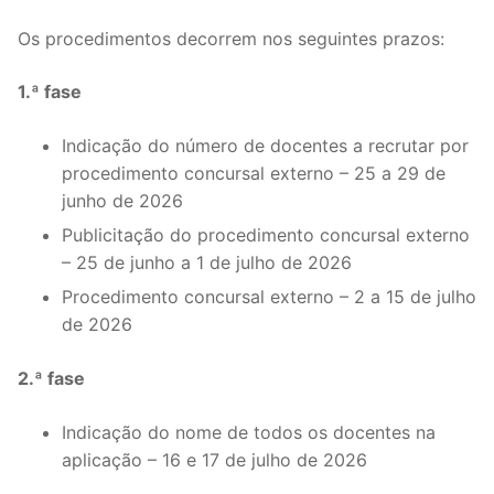
Legislação
Os procedimentos decorrem nos seguintes prazos:
Sectores
1.ª fase
PRÉ-ESCOLAR
Indicação do número de docentes a recrutar por
procedimento concursal externo – 25 a 29 de
1º CICLO
junho de 2026
2º/3º CEB / SECUNDÁRIO
Publicitação do procedimento concursal externo
– 25 de junho a 1 de julho de 2026
ENSINO ARTÍSTICO
Procedimento concursal externo – 2 a 15 de julho
EDUCAÇÃO ESPECIAL
de 2026
PARTICULAR / IPSS / MISERICÓRDIAS
2.ª fase
ENSINO SUPERIOR
Indicação do nome de todos os docentes na
aplicação – 16 e 17 de julho de 2026
PROFESSORES CONTRATADOS