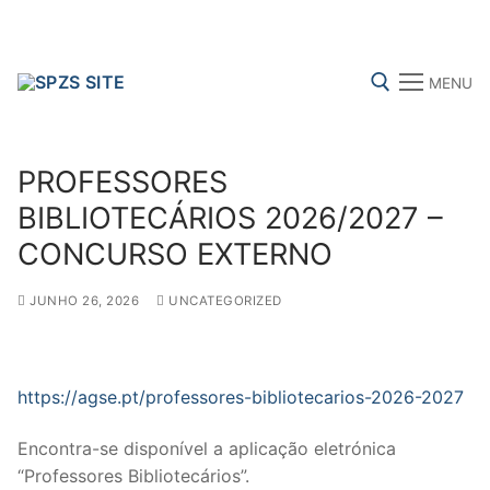
Skip
to
content
MENU
Search for:
PROFESSORES
BIBLIOTECÁRIOS 2026/2027 –
CONCURSO EXTERNO
FENPROF
CGTP-IN
FRENTE COMUM
JUNHO 26, 2026
UNCATEGORIZED
Search
for:
https://agse.pt/professores-bibliotecarios-2026-2027
sindicalização
Encontra-se disponível a aplicação eletrónica
Notícias
“Professores Bibliotecários”.