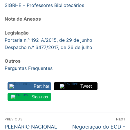
DOCENTES APOSENTADOS
SIGRHE – Professores Bibliotecários
Formação
Nota de Anexos
Área de Sócios
Legislação
Portaria n.º 192-A/2015, de 29 de junho
Revista Intervir
Despacho n.º 6477/2017, de 26 de julho
Contactos
Outros
Perguntas Frequentes
Partilhar
Tweet
Siga-nos
Navegação
PREVIOUS
NEXT
de
Previous
Next
PLENÁRIO NACIONAL
Negociação do ECD –