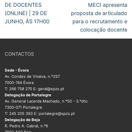
post:
post:
artigos
DE DOCENTES
MECI apresenta
(ONLINE) | 29 DE
proposta de articulado
JUNHO, ÀS 17H00
para o recrutamento e
colocação docente
CONTACTOS
Sede - Évora
Av. Condes de Vivalva, n.º257
7000-744 Évora
T: 266 758 270 E: geral@spzs.pt
Delegação de Portalegre
Av. General Lacerda Machado, n.º50 - 3.ºdto
7300-071 Portalegre
T: 245 205 393 E: portalegre@spzs.pt
Delegação de Beja
R. Pedro A. Cabral, n.º6
7800-509 Beja