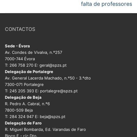
falta de professores
CONTACTOS
Sede - Évora
Av. Condes de Vivalva, n.º257
7000-744 Évora
T: 266 758 270 E: geral@spzs.pt
Delegação de Portalegre
Av. General Lacerda Machado, n.º50 - 3.ºdto
7300-071 Portalegre
T: 245 205 393 E: portalegre@spzs.pt
Delegação de Beja
R. Pedro A. Cabral, n.º6
7800-509 Beja
T: 284 324 947 E: beja@spzs.pt
Delegação de Faro
R. Miguel Bombarda, Ed. Varandas de Faro
Bloco E - r/c Dto.