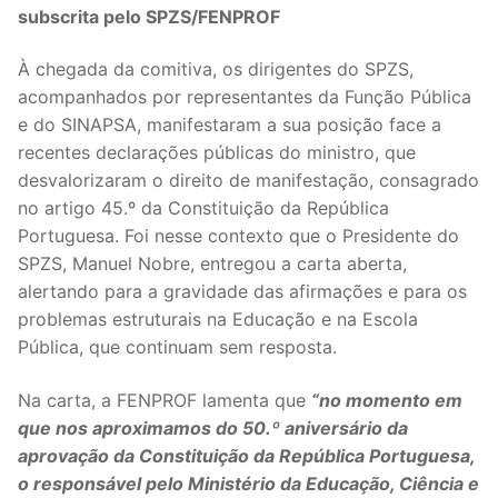
subscrita pelo SPZS/FENPROF
Legislação
À chegada da comitiva, os dirigentes do SPZS,
Sectores
acompanhados por representantes da Função Pública
e do SINAPSA, manifestaram a sua posição face a
PRÉ-ESCOLAR
recentes declarações públicas do ministro, que
1º CICLO
desvalorizaram o direito de manifestação, consagrado
no artigo 45.º da Constituição da República
2º/3º CEB / SECUNDÁRIO
Portuguesa. Foi nesse contexto que o Presidente do
SPZS, Manuel Nobre, entregou a carta aberta,
ENSINO ARTÍSTICO
alertando para a gravidade das afirmações e para os
problemas estruturais na Educação e na Escola
EDUCAÇÃO ESPECIAL
Pública, que continuam sem resposta.
PARTICULAR / IPSS / MISERICÓRDIAS
Na carta, a FENPROF lamenta que
“no momento em
ENSINO SUPERIOR
que nos aproximamos do 50.º aniversário da
aprovação da Constituição da República Portuguesa,
PROFESSORES CONTRATADOS
o responsável pelo Ministério da Educação, Ciência e