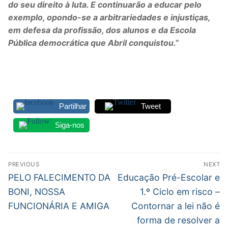
do seu direito à luta. E continuarão a educar pelo
exemplo, opondo-se a arbitrariedades e injustiças,
em defesa da profissão, dos alunos e da Escola
Pública democrática que Abril conquistou.”
Partilhar
Tweet
Siga-nos
Navegação
PREVIOUS
NEXT
de
Previous
Next
PELO FALECIMENTO DA
Educação Pré-Escolar e
post:
post:
artigos
BONI, NOSSA
1.º Ciclo em risco –
FUNCIONÁRIA E AMIGA
Contornar a lei não é
forma de resolver a