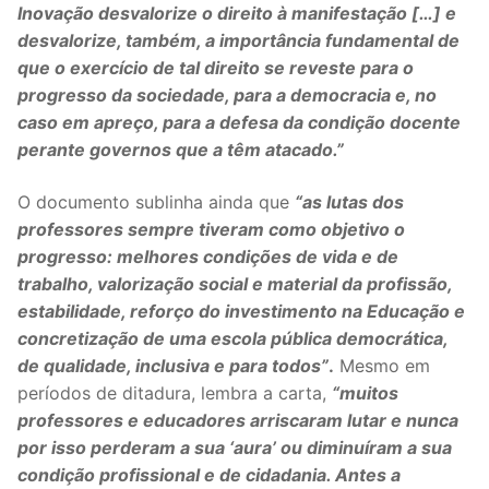
Inovação desvalorize o direito à manifestação […] e
DOCENTES APOSENTADOS
desvalorize, também, a importância fundamental de
Formação
que o exercício de tal direito se reveste para o
progresso da sociedade, para a democracia e, no
Área de Sócios
caso em apreço, para a defesa da condição docente
perante governos que a têm atacado.”
Revista Intervir
O documento sublinha ainda que
“as lutas dos
Contactos
professores sempre tiveram como objetivo o
progresso: melhores condições de vida e de
trabalho, valorização social e material da profissão,
estabilidade, reforço do investimento na Educação e
concretização de uma escola pública democrática,
de qualidade, inclusiva e para todos”
.
Mesmo em
períodos de ditadura, lembra a carta,
“muitos
professores e educadores arriscaram lutar e nunca
por isso perderam a sua ‘aura’ ou diminuíram a sua
condição profissional e de cidadania. Antes a