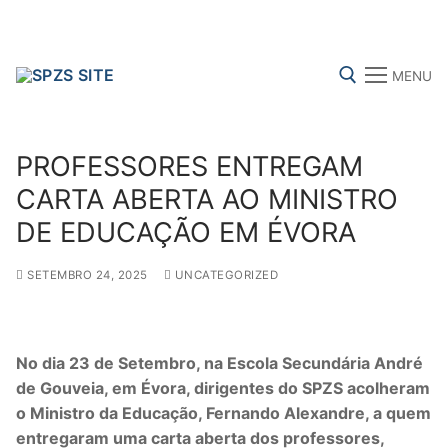
Skip
to
content
MENU
Search for:
PROFESSORES ENTREGAM
CARTA ABERTA AO MINISTRO
DE EDUCAÇÃO EM ÉVORA
FENPROF
CGTP-IN
FRENTE COMUM
SETEMBRO 24, 2025
UNCATEGORIZED
Search
for:
No dia 23 de Setembro
, na Escola Secundária André
de Gouveia, em Évora, dirigentes do SPZS
acolheram
sindicalização
o Ministro da Educação, Fernando Alexandre, a quem
Notícias
entregaram uma carta aberta dos professores,