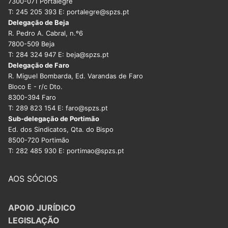
7300-071 Portalegre
T: 245 205 393 E: portalegre@spzs.pt
Delegação de Beja
R. Pedro A. Cabral, n.º6
7800-509 Beja
T: 284 324 947 E: beja@spzs.pt
Delegação de Faro
R. Miguel Bombarda, Ed. Varandas de Faro
Bloco E - r/c Dto.
8300-394 Faro
T: 289 823 154 E: faro@spzs.pt
Sub-delegação de Portimão
Ed. dos Sindicatos, Qta. do Bispo
8500-720 Portimão
T: 282 485 930 E: portimao@spzs.pt
AOS SÓCIOS
APOIO JURÍDICO
LEGISLAÇÃO