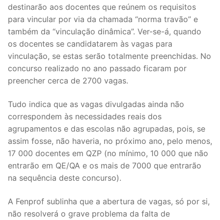
destinarão aos docentes que reúnem os requisitos
DOCENTES APOSENTADOS
para vincular por via da chamada “norma travão” e
Formação
também da “vinculação dinâmica”. Ver-se-á, quando
os docentes se candidatarem às vagas para
Área de Sócios
vinculação, se estas serão totalmente preenchidas. No
concurso realizado no ano passado ficaram por
Revista Intervir
preencher cerca de 2700 vagas.
Contactos
Tudo indica que as vagas divulgadas ainda não
correspondem às necessidades reais dos
agrupamentos e das escolas não agrupadas, pois, se
assim fosse, não haveria, no próximo ano, pelo menos,
17 000 docentes em QZP (no mínimo, 10 000 que não
entrarão em QE/QA e os mais de 7000 que entrarão
na sequência deste concurso).
A Fenprof sublinha que a abertura de vagas, só por si,
não resolverá o grave problema da falta de