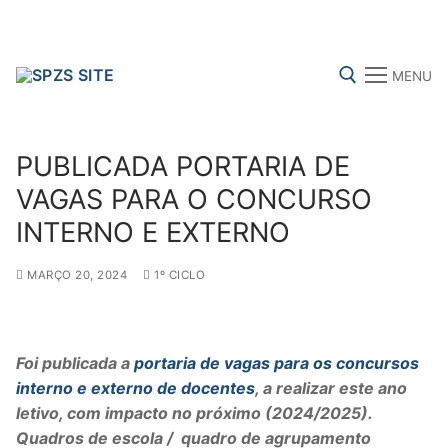
Skip
to
content
MENU
Search for:
PUBLICADA PORTARIA DE
VAGAS PARA O CONCURSO
INTERNO E EXTERNO
FENPROF
CGTP-IN
FRENTE COMUM
MARÇO 20, 2024
1º CICLO
Search
for:
Foi publicada a
portaria de vagas para os concursos
interno e externo de docentes
, a realizar este ano
sindicalização
letivo, com impacto no próximo (2024/2025).
Notícias
Quadros de escola / quadro de agrupamento