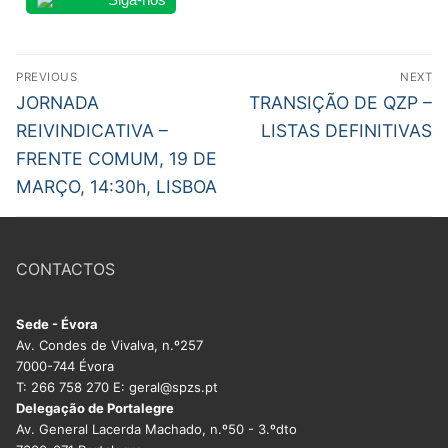
Navegação
PREVIOUS
NEXT
de
Previous
Next
JORNADA
TRANSIÇÃO DE QZP –
post:
post:
artigos
REIVINDICATIVA –
LISTAS DEFINITIVAS
FRENTE COMUM, 19 DE
MARÇO, 14:30h, LISBOA
CONTACTOS
Sede - Évora
Av. Condes de Vivalva, n.º257
7000-744 Évora
T: 266 758 270 E: geral@spzs.pt
Delegação de Portalegre
Av. General Lacerda Machado, n.º50 - 3.ºdto