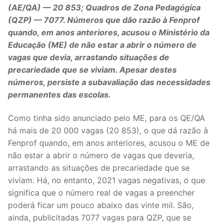
(AE/QA) — 20 853; Quadros de Zona Pedagógica
Legislação
(QZP) — 7077. Números que dão razão à Fenprof
quando, em anos anteriores, acusou o Ministério da
Sectores
Educação (ME) de não estar a abrir o número de
PRÉ-ESCOLAR
vagas que devia, arrastando situações de
precariedade que se viviam. Apesar destes
1º CICLO
números, persiste a subavaliação das necessidades
permanentes das escolas.
2º/3º CEB / SECUNDÁRIO
Como tinha sido anunciado pelo ME, para os QE/QA
ENSINO ARTÍSTICO
há mais de 20 000 vagas (20 853), o que dá razão à
Fenprof quando, em anos anteriores, acusou o ME de
EDUCAÇÃO ESPECIAL
não estar a abrir o número de vagas que deveria,
PARTICULAR / IPSS / MISERICÓRDIAS
arrastando as situações de precariedade que se
viviam. Há, no entanto, 2021 vagas negativas, o que
ENSINO SUPERIOR
significa que o número real de vagas a preencher
poderá ficar um pouco abaixo das vinte mil. São,
PROFESSORES CONTRATADOS
ainda, publicitadas 7077 vagas para QZP, que se