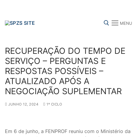
Skip
to
content
MENU
Search for:
RECUPERAÇÃO DO TEMPO DE
SERVIÇO – PERGUNTAS E
RESPOSTAS POSSÍVEIS –
FENPROF
CGTP-IN
FRENTE COMUM
ATUALIZADO APÓS A
NEGOCIAÇÃO SUPLEMENTAR
Search
for:
JUNHO 12, 2024
1º CICLO
sindicalização
Em 6 de junho, a FENPROF reuniu com o Ministério da
Notícias