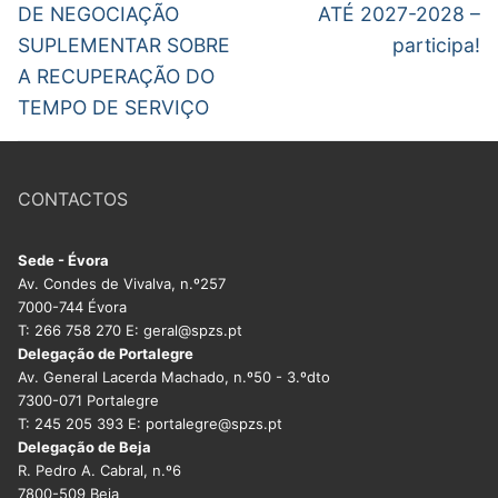
DE NEGOCIAÇÃO
ATÉ 2027-2028 –
DOCENTES APOSENTADOS
SUPLEMENTAR SOBRE
participa!
Formação
A RECUPERAÇÃO DO
TEMPO DE SERVIÇO
Área de Sócios
Revista Intervir
CONTACTOS
Contactos
Sede - Évora
Av. Condes de Vivalva, n.º257
7000-744 Évora
T: 266 758 270 E: geral@spzs.pt
Delegação de Portalegre
Av. General Lacerda Machado, n.º50 - 3.ºdto
7300-071 Portalegre
T: 245 205 393 E: portalegre@spzs.pt
Delegação de Beja
R. Pedro A. Cabral, n.º6
7800-509 Beja