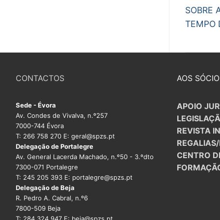
de
post:
SOBRE 
arti
PROFESSORE
TEMPO 
DOCENTES A
Formação
CONTACTOS
AOS SÓCIO
Área de Sócios
Revista Intervir
Sede - Évora
APOIO JUR
Av. Condes de Vivalva, n.º257
LEGISLAÇ
Contactos
7000-744 Évora
REVISTA I
T: 266 758 270 E: geral@spzs.pt
REGALIAS
Delegação de Portalegre
CENTRO D
Av. General Lacerda Machado, n.º50 - 3.ºdto
FORMAÇÃ
7300-071 Portalegre
T: 245 205 393 E: portalegre@spzs.pt
Delegação de Beja
R. Pedro A. Cabral, n.º6
7800-509 Beja
T: 284 324 947 E: beja@spzs.pt