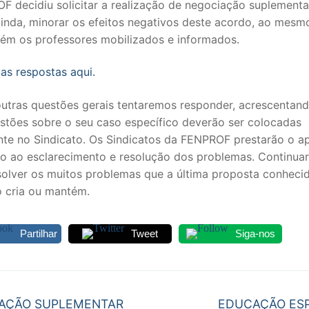
F decidiu solicitar a realização de negociação suplement
 ainda, minorar os efeitos negativos deste acordo, ao mes
ém os professores mobilizados e informados.
as respostas aqui.
 outras questões gerais tentaremos responder, acrescentan
estões sobre o seu caso específico deverão ser colocadas
nte no Sindicato. Os Sindicatos da FENPROF prestarão o a
io ao esclarecimento e resolução dos problemas. Continua
esolver os muitos problemas que a última proposta conheci
SECUNDÁRIO
o cria ou mantém.
TICO
Partilhar
Tweet
Siga-nos
PECIAL
 IPSS / MISERICÓRDIAS
egação
Next
AÇÃO SUPLEMENTAR
EDUCAÇÃO ESP
RIOR