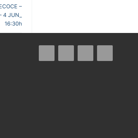
ECOCE –
– 4 JUN_
16:30h