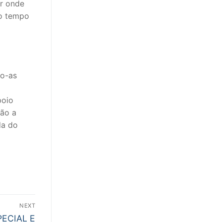
ar onde
mo tempo
do-as
poio
rão a
da do
NEXT
ECIAL E