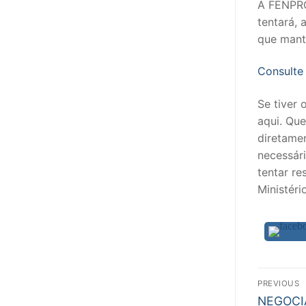
A FENPRO
sindicalização
tentará,
Notícias
que mant
Legislação
Consulte 
Sectores
Se tiver
aqui. Qu
PRÉ-ESCOLAR
diretame
1º CICLO
necessár
tentar r
2º/3º CEB / 
Ministéri
ENSINO ARTÍS
EDUCAÇÃO ES
PARTICULAR /
Nav
PREVIOUS
Previous
NEGOCI
ENSINO SUPE