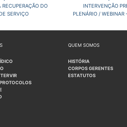
post:
A RECUPERAÇÃO DO
INTERVENÇÃO PR
gos
S CONTRATADOS
DE SERVIÇO
PLENÁRIO / WEBINAR 
POSENTADOS
S
QUEM SOMOS
ÍDICO
HISTÓRIA
ÃO
CORPOS GERENTES
NTERVIR
ESTATUTOS
/PROTOCOLOS
E
O