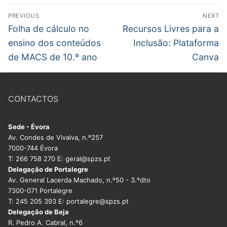
DOCENTES APOSENTADOS
Navegação
PREVIOUS
NEXT
de
Previous
Next
Folha de cálculo no
Recursos Livres para a
Formação
post:
post:
artigos
ensino dos conteúdos
Inclusão: Plataforma
Área de Sócios
de MACS de 10.º ano
Canva
Revista Intervir
Contactos
CONTACTOS
Sede - Évora
Av. Condes de Vivalva, n.º257
7000-744 Évora
T: 266 758 270 E: geral@spzs.pt
Delegação de Portalegre
Av. General Lacerda Machado, n.º50 - 3.ºdto
7300-071 Portalegre
T: 245 205 393 E: portalegre@spzs.pt
Delegação de Beja
R. Pedro A. Cabral, n.º6