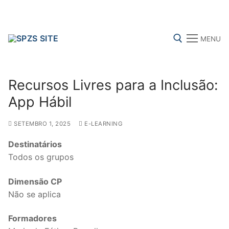
Skip
to
content
MENU
Search for:
Recursos Livres para a Inclusão:
App Hábil
SETEMBRO 1, 2025
E-LEARNING
FENPROF
CGTP-IN
FRENTE COMUM
Destinatários
Todos os grupos
Search
for:
Dimensão CP
Não se aplica
sindicalização
Formadores
Notícias