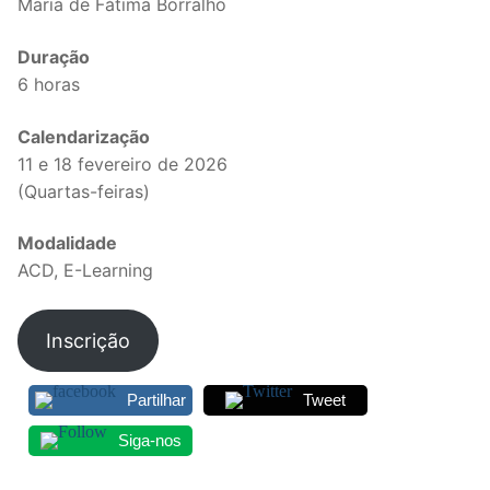
Maria de Fátima Borralho
Legislação
Duração
Sectores
6 horas
PRÉ-ESCOLAR
Calendarização
11 e 18 fevereiro de 2026
1º CICLO
(Quartas-feiras)
2º/3º CEB / SECUNDÁRIO
Modalidade
ENSINO ARTÍSTICO
ACD, E-Learning
EDUCAÇÃO ESPECIAL
Inscrição
PARTICULAR / IPSS / MISERICÓRDIAS
Partilhar
Tweet
ENSINO SUPERIOR
Siga-nos
PROFESSORES CONTRATADOS