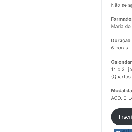
sindicalização
Não se a
Notícias
Formado
Maria de
Legislação
Duração
Sectores
6 horas
PRÉ-ESCOLAR
Calendar
1º CICLO
14 e 21 j
(Quartas-
2º/3º CEB / 
Modalid
ENSINO ARTÍS
ACD, E-L
EDUCAÇÃO ES
Inscr
PARTICULAR /
ENSINO SUPE