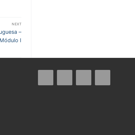
NEXT
tuguesa –
Módulo I