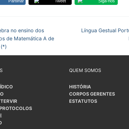
Partilhar
Tweet
Siga-nos
S CONTRATADOS
egação
POSENTADOS
Next
bra no ensino dos
Língua Gestual Por
post:
os de Matemática A de
gos
(*)
S
QUEM SOMOS
ÍDICO
HISTÓRIA
ÃO
CORPOS GERENTES
NTERVIR
ESTATUTOS
/PROTOCOLOS
E
O