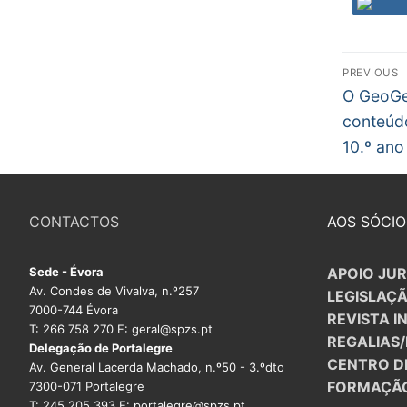
PROFESSORE
Nav
PREVIOUS
DOCENTES A
Previous
de
O GeoGe
Formação
post:
conteúd
arti
10.º ano 
Área de Sócios
Revista Intervir
CONTACTOS
AOS SÓCIO
Contactos
Sede - Évora
APOIO JUR
Av. Condes de Vivalva, n.º257
LEGISLAÇ
7000-744 Évora
REVISTA I
T: 266 758 270 E: geral@spzs.pt
REGALIAS
Delegação de Portalegre
CENTRO D
Av. General Lacerda Machado, n.º50 - 3.ºdto
FORMAÇÃ
7300-071 Portalegre
T: 245 205 393 E: portalegre@spzs.pt