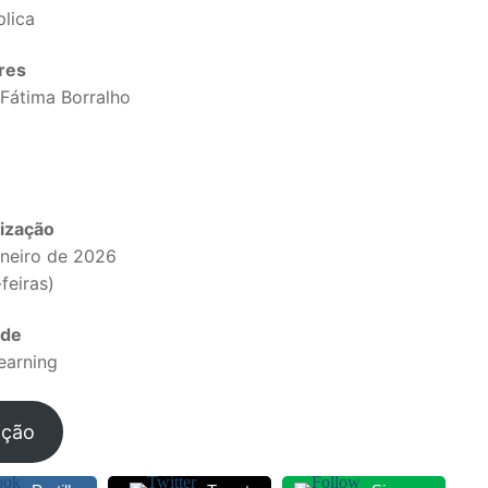
plica
res
 Fátima Borralho
ização
aneiro de 2026
feiras)
SECUNDÁRIO
ade
TICO
earning
PECIAL
ição
 IPSS / MISERICÓRDIAS
RIOR