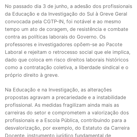
No passado dia 3 de junho, a adesão dos profissionais
Legislação
da Educação e da Investigação do Sul à Greve Geral
convocada pela CGTP-IN, foi notável e ao mesmo
Sectores
tempo um ato de coragem, de resistência e combate
PRÉ-ESCOLAR
contra as políticas laborais do Governo. Os
professores e investigadores opõem-se ao Pacote
1º CICLO
Laboral e rejeitam o retrocesso social que ele implica,
dado que coloca em risco direitos laborais históricos
2º/3º CEB / SECUNDÁRIO
como a contratação coletiva, a liberdade sindical e o
ENSINO ARTÍSTICO
próprio direito à greve.
EDUCAÇÃO ESPECIAL
Na Educação e na Investigação, as alterações
propostas agravam a precariedade e a instabilidade
PARTICULAR / IPSS / MISERICÓRDIAS
profissional. As medidas fragilizam ainda mais as
carreiras do setor e comprometem a valorização dos
ENSINO SUPERIOR
profissionais e a Escola Pública, contribuindo para a
desvalorização, por exemplo, do Estatuto da Carreira
PROFESSORES CONTRATADOS
Docente, instrumento jurídico fundamental de