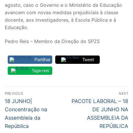
agosto, caso o Governo e o Ministério da Educação
avancem com novas medidas prejudiciais à classe
docente, aos investigadores, à Escola Pública e à
Educação.
Pedro Reis – Membro da Direção do SPZS
Partilhar
Tweet
Siga-nos
Navegação
PREVIOUS
NEXT
de
Previous
Next
18 JUNHO|
PACOTE LABORAL – 18
post:
post:
artigos
Concentração na
DE JUNHO NA
Assembleia da
ASSEMBLEIA DA
República
REPÚBLICA