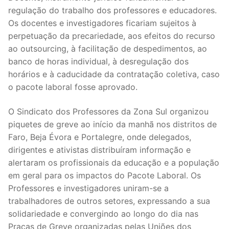
DOCENTES APOSENTADOS
regulação do trabalho dos professores e educadores.
Os docentes e investigadores ficariam sujeitos à
Formação
perpetuação da precariedade, aos efeitos do recurso
ao outsourcing, à facilitação de despedimentos, ao
Área de Sócios
banco de horas individual, à desregulação dos
horários e à caducidade da contratação coletiva, caso
Revista Intervir
o pacote laboral fosse aprovado.
Contactos
O Sindicato dos Professores da Zona Sul organizou
piquetes de greve ao início da manhã nos distritos de
Faro, Beja Évora e Portalegre, onde delegados,
dirigentes e ativistas distribuíram informação e
alertaram os profissionais da educação e a população
em geral para os impactos do Pacote Laboral. Os
Professores e investigadores uniram-se a
trabalhadores de outros setores, expressando a sua
solidariedade e convergindo ao longo do dia nas
Praças de Greve organizadas pelas Uniões dos