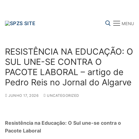
Skip
to
content
MENU
Search for:
RESISTÊNCIA NA EDUCAÇÃO: O
SUL UNE-SE CONTRA O
PACOTE LABORAL – artigo de
FENPROF
CGTP-IN
FRENTE COMUM
Pedro Reis no Jornal do Algarve
JUNHO 17, 2026
UNCATEGORIZED
Search
for:
sindicalização
Resistência na Educação: O Sul une-se contra o
Pacote Laboral
Notícias