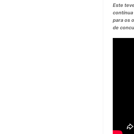
sindicalização
Este tev
contínua
Notícias
para os 
de concu
Legislação
Sectores
PRÉ-ESCOLAR
1º CICLO
2º/3º CEB / 
ENSINO ARTÍS
EDUCAÇÃO ES
PARTICULAR /
ENSINO SUPE