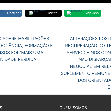
S CONTRATADOS
Partilhar
Tweet
Siga-nos
POSENTADOS
egação
Next
O SOBRE HABILITAÇÕES
ALTERAÇÕES POSIT
post:
 DOCÊNCIA, FORMAÇÃO E
RECUPERAÇÃO DO T
gos
SOS FOI “MAIS UMA
SERVIÇO E NOS CO
NIDADE PERDIDA”
NÃO DISFARÇA
NEGOCIAL EM REL
SUPLEMENTO REMUNE
DOS ORIENTAD
E
S
QUEM SOMOS