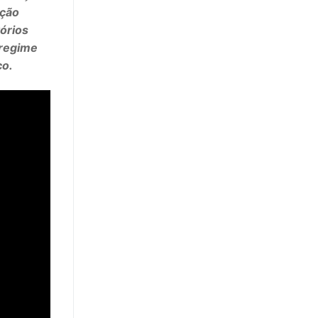
ação
órios
 regime
ço.