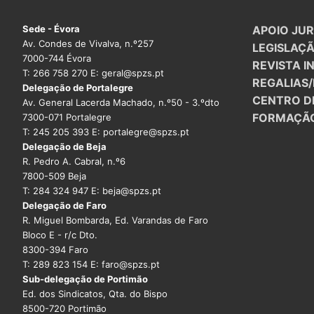
Sede - Évora
APOIO JUR
Av. Condes de Vivalva, n.º257
LEGISLAÇ
7000-744 Évora
REVISTA I
T: 266 758 270 E: geral@spzs.pt
REGALIAS
Delegação de Portalegre
CENTRO D
Av. General Lacerda Machado, n.º50 - 3.ºdto
FORMAÇÃ
7300-071 Portalegre
T: 245 205 393 E: portalegre@spzs.pt
Delegação de Beja
R. Pedro A. Cabral, n.º6
7800-509 Beja
T: 284 324 947 E: beja@spzs.pt
Delegação de Faro
R. Miguel Bombarda, Ed. Varandas de Faro
Bloco E - r/c Dto.
8300-394 Faro
T: 289 823 154 E: faro@spzs.pt
Sub-delegação de Portimão
Ed. dos Sindicatos, Qta. do Bispo
8500-720 Portimão