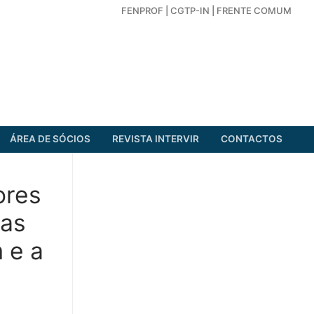
FENPROF
|
CGTP-IN
|
FRENTE COMUM
ÁREA DE SÓCIOS
REVISTA INTERVIR
CONTACTOS
ores
das
 e a