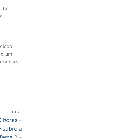
,
 da
s
ncisco
rão um
 concurso
NEXT
0 horas –
e sobre a
Tema 2 –