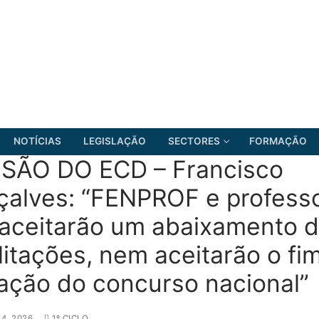
NOTÍCIAS
LEGISLAÇÃO
SECTORES
FORMAÇÃO
ISÃO DO ECD – Francisco
alves: “FENPROF e profess
aceitarão um abaixamento 
FRENTE COMUM
litações, nem aceitarão o fim
tação do concurso nacional”
4, 2026
1º CICLO