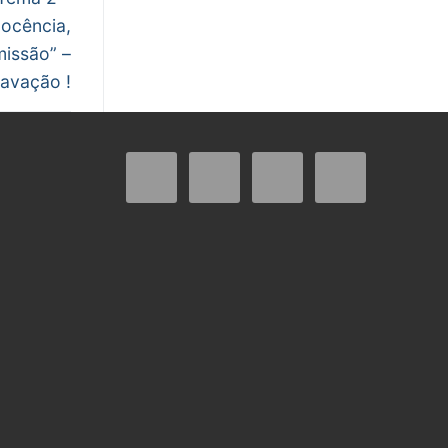
docência,
issão” –
ravação !