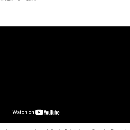
SECUNDÁRIO
TICO
PECIAL
 IPSS / MISERICÓRDIAS
RIOR