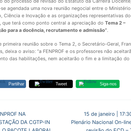
o do processo de revisão do Estatuto da Carreira Docente
-se agendada uma nova reunião negocial entre o Ministério
S CONTRATADOS
, Ciência e Inovação e as organizações representativas do
, que terá como ponto central a apreciação do
Tema 2 –
POSENTADOS
ação para a docência, recrutamento e admissão”
.
 primeira reunião sobre o Tema 2, o Secretário-Geral, Fra
s, deixa o aviso: “a FENPROF e os professores não aceita
to das habilitações, nem aceitarão o fim e a limitação do
Partilhar
Tweet
Siga-nos
egação
Next
ENPROF NA
15 de janeiro | 17:3
post:
STAÇÃO DA CGTP-IN
Plenário Nacional On-lin
gos
 O PACOTE LABORAL
revisão do ECD – 