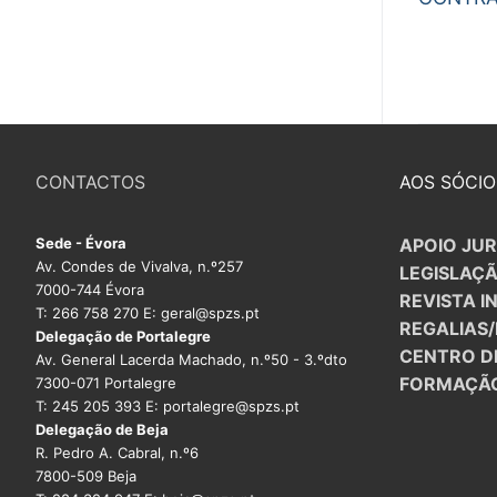
CONTACTOS
AOS SÓCIO
Sede - Évora
APOIO JUR
Av. Condes de Vivalva, n.º257
LEGISLAÇ
7000-744 Évora
REVISTA I
T: 266 758 270 E: geral@spzs.pt
REGALIAS
Delegação de Portalegre
CENTRO D
Av. General Lacerda Machado, n.º50 - 3.ºdto
FORMAÇÃ
7300-071 Portalegre
T: 245 205 393 E: portalegre@spzs.pt
Delegação de Beja
R. Pedro A. Cabral, n.º6
7800-509 Beja