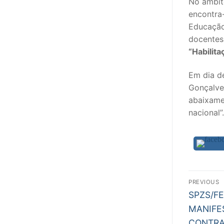
No âmbit
encontra
PROFESSORE
Educação
docentes
DOCENTES A
“Habilit
Formação
Em dia de
Área de Sócios
Gonçalve
abaixamen
Revista Intervir
nacional”.
Contactos
Nav
PREVIOUS
Previous
de
SPZS/F
post:
MANIFE
arti
CONTRA