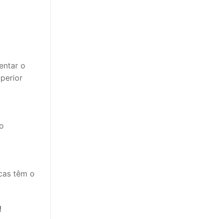
entar o
perior
o
cas têm o
!