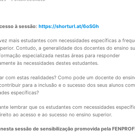
acesso à sessão:
https://shorturl.at/6oSGh
vez mais estudantes com necessidades específicas a frequ
perior. Contudo, a generalidade dos docentes do ensino su
formação especializada nestas áreas para responder
mente às necessidades destes estudantes.
ar com estas realidades? Como pode um docente do ensin
SECUNDÁRIO
contribuir para a inclusão e o sucesso dos seus alunos com
ades específicas?
TICO
ante lembrar que os estudantes com necessidades específi
PECIAL
reito ao acesso e ao sucesso no ensino superior.
 IPSS / MISERICÓRDIAS
a nesta sessão de sensibilização promovida pela FENPROF
RIOR