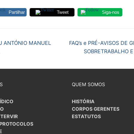
S CONTRATADOS
Partilhar
Tweet
Siga-nos
POSENTADOS
egação
Next
U ANTÓNIO MANUEL
FAQ’s e PRÉ-AVISOS DE 
post:
A
SOBRETRABALHO E
gos
S
QUEM SOMOS
ÍDICO
HISTÓRIA
ÃO
CORPOS GERENTES
NTERVIR
ESTATUTOS
/PROTOCOLOS
E