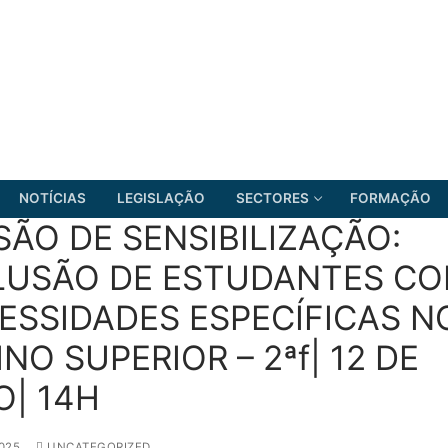
NOTÍCIAS
LEGISLAÇÃO
SECTORES
FORMAÇÃO
SÃO DE SENSIBILIZAÇÃO:
LUSÃO DE ESTUDANTES C
ESSIDADES ESPECÍFICAS N
FRENTE COMUM
NO SUPERIOR – 2ªf| 12 DE
O| 14H
025
UNCATEGORIZED