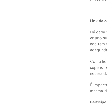
sindicalização
Notícias
Link de 
Legislação
Há cada 
Sectores
ensino su
PRÉ-ESCOLAR
não tem 
adequada
1º CICLO
Como lid
2º/3º CEB / 
superior 
necessid
ENSINO ARTÍS
É import
EDUCAÇÃO ES
mesmo di
PARTICULAR /
Particip
ENSINO SUPE