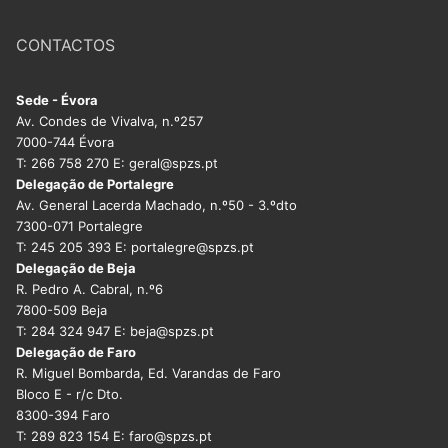
CONTACTOS
Sede - Évora
Av. Condes de Vivalva, n.º257
7000-744 Évora
T: 266 758 270 E: geral@spzs.pt
Delegação de Portalegre
Av. General Lacerda Machado, n.º50 - 3.ºdto
7300-071 Portalegre
T: 245 205 393 E: portalegre@spzs.pt
Delegação de Beja
R. Pedro A. Cabral, n.º6
7800-509 Beja
T: 284 324 947 E: beja@spzs.pt
Delegação de Faro
R. Miguel Bombarda, Ed. Varandas de Faro
Bloco E - r/c Dto.
8300-394 Faro
T: 289 823 154 E: faro@spzs.pt