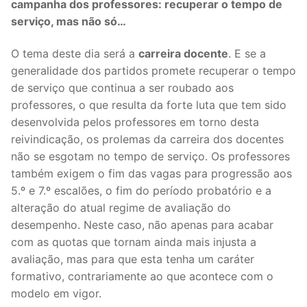
campanha dos professores: recuperar o tempo de
Legislação
serviço, mas não só…
Sectores
O tema deste dia será a
carreira docente
. E se a
generalidade dos partidos promete recuperar o tempo
PRÉ-ESCOLAR
de serviço que continua a ser roubado aos
professores, o que resulta da forte luta que tem sido
1º CICLO
desenvolvida pelos professores em torno desta
2º/3º CEB / SECUNDÁRIO
reivindicação, os prolemas da carreira dos docentes
não se esgotam no tempo de serviço. Os professores
ENSINO ARTÍSTICO
também exigem o fim das vagas para progressão aos
5.º e 7.º escalões, o fim do período probatório e a
EDUCAÇÃO ESPECIAL
alteração do atual regime de avaliação do
desempenho. Neste caso, não apenas para acabar
PARTICULAR / IPSS / MISERICÓRDIAS
com as quotas que tornam ainda mais injusta a
ENSINO SUPERIOR
avaliação, mas para que esta tenha um caráter
formativo, contrariamente ao que acontece com o
PROFESSORES CONTRATADOS
modelo em vigor.