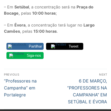
DOCENTES APOSENTADOS
– Em
Setúbal
, a concentração será na
Praça do
Bocage,
pelas
10:00 horas
;
Formação
– Em
Évora
, a concentração terá lugar no
Largo
Área de Sócios
Camões
, pelas
15:00 horas
.
Revista Intervir
Partilhar
Tweet
Contactos
Siga-nos
Navegação
PREVIOUS
NEXT
de
Previous
Next
“Professores na
6 DE MARÇO,
post:
post:
artigos
Campanha” em
“PROFESSORES NA
Portalegre
CAMPANHA” EM
SETÚBAL E ÉVORA