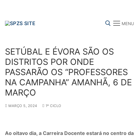
Skip
to
content
MENU
Search for:
SETÚBAL E ÉVORA SÃO OS
DISTRITOS POR ONDE
PASSARÃO OS “PROFESSORES
FENPROF
CGTP-IN
FRENTE COMUM
NA CAMPANHA” AMANHÃ, 6 DE
MARÇO
Search
for:
MARÇO 5, 2024
1º CICLO
sindicalização
Ao oitavo dia, a Carreira Docente estará no centro da
Notícias