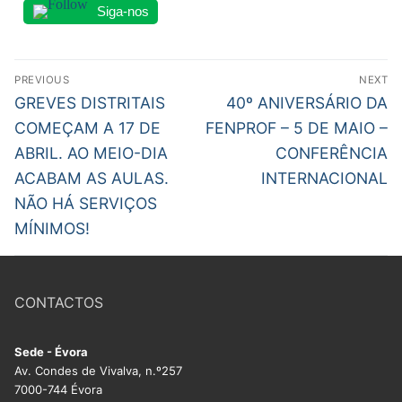
Siga-nos
Navegação
PREVIOUS
NEXT
de
Previous
Next
GREVES DISTRITAIS
40º ANIVERSÁRIO DA
post:
post:
artigos
COMEÇAM A 17 DE
FENPROF – 5 DE MAIO –
ABRIL. AO MEIO-DIA
CONFERÊNCIA
ACABAM AS AULAS.
INTERNACIONAL
NÃO HÁ SERVIÇOS
MÍNIMOS!
CONTACTOS
Sede - Évora
Av. Condes de Vivalva, n.º257
7000-744 Évora