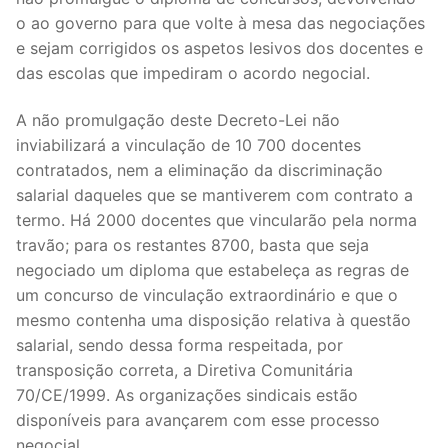
o ao governo para que volte à mesa das negociações
Legislação
e sejam corrigidos os aspetos lesivos dos docentes e
Sectores
das escolas que impediram o acordo negocial.
PRÉ-ESCOLAR
A não promulgação deste Decreto-Lei não
inviabilizará a vinculação de 10 700 docentes
1º CICLO
contratados, nem a eliminação da discriminação
salarial daqueles que se mantiverem com contrato a
2º/3º CEB / SECUNDÁRIO
termo. Há 2000 docentes que vincularão pela norma
ENSINO ARTÍSTICO
travão; para os restantes 8700, basta que seja
negociado um diploma que estabeleça as regras de
EDUCAÇÃO ESPECIAL
um concurso de vinculação extraordinário e que o
mesmo contenha uma disposição relativa à questão
PARTICULAR / IPSS / MISERICÓRDIAS
salarial, sendo dessa forma respeitada, por
transposição correta, a Diretiva Comunitária
ENSINO SUPERIOR
70/CE/1999. As organizações sindicais estão
PROFESSORES CONTRATADOS
disponíveis para avançarem com esse processo
negocial.