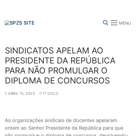
Skip
to
content
MENU
Search for:
SINDICATOS APELAM AO
PRESIDENTE DA REPÚBLICA
PARA NÃO PROMULGAR O
FENPROF
CGTP-IN
FRENTE COMUM
DIPLOMA DE CONCURSOS
ABRIL 15, 2023
1º CICLO
Search
for:
sindicalização
As organizações sindicais de docentes apelaram
ontem ao Senhor Presidente da República para que
Notícias
não promulgue o diploma de concursos, devolvendo-