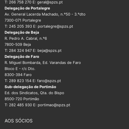
T: 266 758 270 E: geral@spzs.pt
Delegação de Portalegre
Av. General Lacerda Machado, n.º50 - 3.ºdto
7300-071 Portalegre
T: 245 205 393 E: portalegre@spzs.pt
Delegação de Beja
R. Pedro A. Cabral, n.º6
7800-509 Beja
T: 284 324 947 E: beja@spzs.pt
Delegação de Faro
R. Miguel Bombarda, Ed. Varandas de Faro
Bloco E - r/c Dto.
8300-394 Faro
T: 289 823 154 E: faro@spzs.pt
Sub-delegação de Portimão
Ed. dos Sindicatos, Qta. do Bispo
8500-720 Portimão
T: 282 485 930 E: portimao@spzs.pt
AOS SÓCIOS