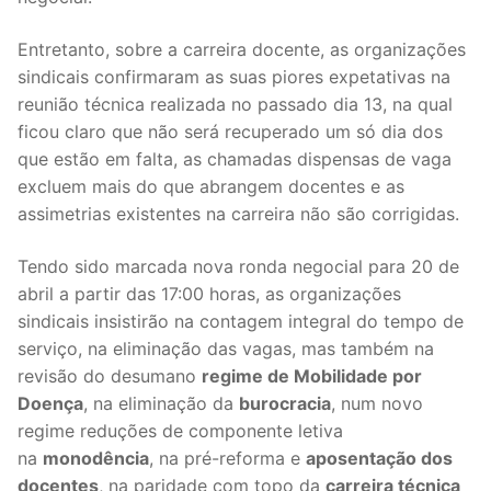
DOCENTES APOSENTADOS
Entretanto, sobre a carreira docente, as organizações
Formação
sindicais confirmaram as suas piores expetativas na
reunião técnica realizada no passado dia 13, na qual
Área de Sócios
ficou claro que não será recuperado um só dia dos
que estão em falta, as chamadas dispensas de vaga
Revista Intervir
excluem mais do que abrangem docentes e as
Contactos
assimetrias existentes na carreira não são corrigidas.
Tendo sido marcada nova ronda negocial para 20 de
abril a partir das 17:00 horas, as organizações
sindicais insistirão na contagem integral do tempo de
serviço, na eliminação das vagas, mas também na
revisão do desumano
regime de Mobilidade por
Doença
, na eliminação da
burocracia
, num novo
regime reduções de componente letiva
na
monodência
, na pré-reforma e
aposentação dos
docentes
, na paridade com topo da
carreira técnica