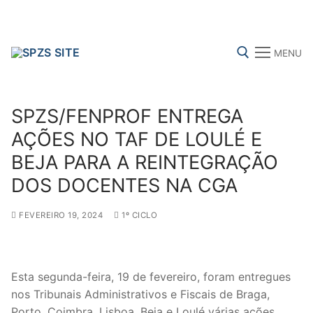
Skip
to
content
MENU
Search for:
SPZS/FENPROF ENTREGA
AÇÕES NO TAF DE LOULÉ E
BEJA PARA A REINTEGRAÇÃO
FENPROF
CGTP-IN
FRENTE COMUM
DOS DOCENTES NA CGA
FEVEREIRO 19, 2024
1º CICLO
Search
for:
sindicalização
Esta segunda-feira, 19 de fevereiro, foram entregues
nos Tribunais Administrativos e Fiscais de Braga,
Notícias
Porto, Coimbra, Lisboa, Beja e Loulé várias ações,