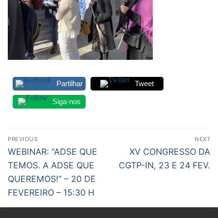
Partilhar
Tweet
Siga-nos
Navegação
PREVIOUS
NEXT
de
Previous
Next
WEBINAR: “ADSE QUE
XV CONGRESSO DA
post:
post:
artigos
TEMOS. A ADSE QUE
CGTP-IN, 23 E 24 FEV.
QUEREMOS!” – 20 DE
FEVEREIRO – 15:30 H