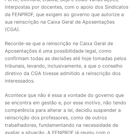
interpostas por docentes, com o apoio dos Sindicatos
Legislação
da FENPROF, que exigem ao governo que autorize a
Sectores
sua reinscrição na Caixa Geral de Aposentações
(CGA).
PRÉ-ESCOLAR
Recorde-se que a reinscrição na Caixa Geral de
1º CICLO
Aposentações é uma possibilidade legal, como
confirmam todas as decisões até hoje tomadas pelos
2º/3º CEB / SECUNDÁRIO
tribunais, levando, inclusivamente, a que o conselho
ENSINO ARTÍSTICO
diretivo da CGA tivesse admitido a reinscrição dos
interessados.
EDUCAÇÃO ESPECIAL
Acontece que não é essa a vontade do governo que
PARTICULAR / IPSS / MISERICÓRDIAS
se encontra em gestão e, por esse motivo, não tendo
competência para alterar a lei, decidiu suspender a
ENSINO SUPERIOR
reinscrição dos professores, como de outros
trabalhadores, fundamentando na necessidade de
PROFESSORES CONTRATADOS
avaliar a situação. A FENPROF já reuniu com o