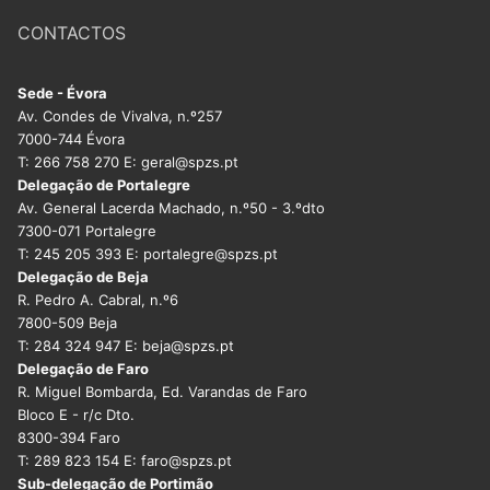
CONTACTOS
Sede - Évora
Av. Condes de Vivalva, n.º257
7000-744 Évora
T: 266 758 270 E: geral@spzs.pt
Delegação de Portalegre
Av. General Lacerda Machado, n.º50 - 3.ºdto
7300-071 Portalegre
T: 245 205 393 E: portalegre@spzs.pt
Delegação de Beja
R. Pedro A. Cabral, n.º6
7800-509 Beja
T: 284 324 947 E: beja@spzs.pt
Delegação de Faro
R. Miguel Bombarda, Ed. Varandas de Faro
Bloco E - r/c Dto.
8300-394 Faro
T: 289 823 154 E: faro@spzs.pt
Sub-delegação de Portimão